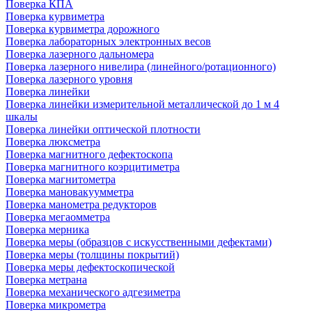
Поверка КПА
Поверка курвиметра
Поверка курвиметра дорожного
Поверка лабораторных электронных весов
Поверка лазерного дальномера
Поверка лазерного нивелира (линейного/ротационного)
Поверка лазерного уровня
Поверка линейки
Поверка линейки измерительной металлической до 1 м 4
шкалы
Поверка линейки оптической плотности
Поверка люксметра
Поверка магнитного дефектоскопа
Поверка магнитного коэрцитиметра
Поверка магнитометра
Поверка мановакуумметра
Поверка манометра редукторов
Поверка мегаомметра
Поверка мерника
Поверка меры (образцов с искусственными дефектами)
Поверка меры (толщины покрытий)
Поверка меры дефектоскопической
Поверка метрана
Поверка механического адгезиметра
Поверка микрометра