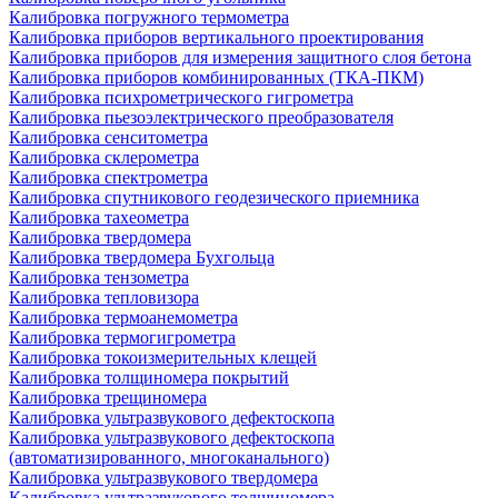
Калибровка погружного термометра
Калибровка приборов вертикального проектирования
Калибровка приборов для измерения защитного слоя бетона
Калибровка приборов комбинированных (ТКА-ПКМ)
Калибровка психрометрического гигрометра
Калибровка пьезоэлектрического преобразователя
Калибровка сенситометра
Калибровка склерометра
Калибровка спектрометра
Калибровка спутникового геодезического приемника
Калибровка тахеометра
Калибровка твердомера
Калибровка твердомера Бухгольца
Калибровка тензометра
Калибровка тепловизора
Калибровка термоанемометра
Калибровка термогигрометра
Калибровка токоизмерительных клещей
Калибровка толщиномера покрытий
Калибровка трещиномера
Калибровка ультразвукового дефектоскопа
Калибровка ультразвукового дефектоскопа
(автоматизированного, многоканального)
Калибровка ультразвукового твердомера
Калибровка ультразвукового толщиномера