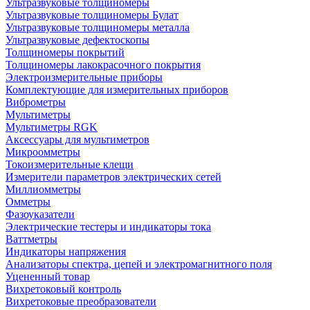
Ультразвуковые толщиномеры
Ультразвуковые толщиномеры Булат
Ультразвуковые толщиномеры металла
Ультразвуковые дефектоскопы
Толщиномеры покрытий
Толщиномеры лакокрасочного покрытия
Электроизмерительные приборы
Комплектующие для измерительных приборов
Виброметры
Мультиметры
Мультиметры RGK
Аксессуары для мультиметров
Микроомметры
Токоизмерительные клещи
Измерители параметров электрических сетей
Миллиомметры
Омметры
Фазоуказатели
Электрические тестеры и индикаторы тока
Ваттметры
Индикаторы напряжения
Анализаторы спектра, цепей и электромагнитного поля
Уцененный товар
Вихретоковый контроль
Вихретоковые преобразователи