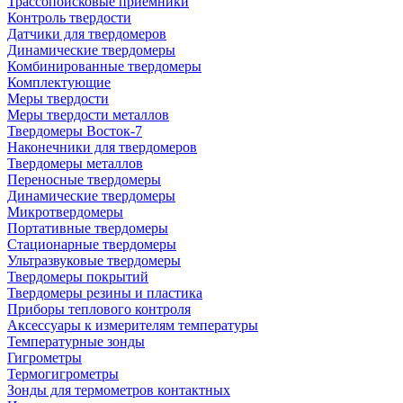
Трассопоисковые приемники
Контроль твердости
Датчики для твердомеров
Динамические твердомеры
Комбинированные твердомеры
Комплектующие
Меры твердости
Меры твердости металлов
Твердомеры Восток-7
Наконечники для твердомеров
Твердомеры металлов
Переносные твердомеры
Динамические твердомеры
Микротвердомеры
Портативные твердомеры
Стационарные твердомеры
Ультразвуковые твердомеры
Твердомеры покрытий
Твердомеры резины и пластика
Приборы теплового контроля
Аксессуары к измерителям температуры
Температурные зонды
Гигрометры
Термогигрометры
Зонды для термометров контактных