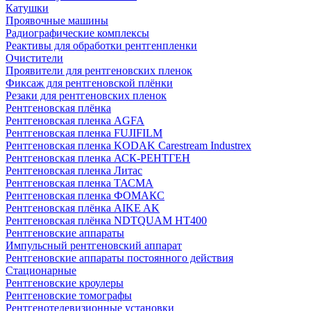
Катушки
Проявочные машины
Радиографические комплексы
Реактивы для обработки рентгенпленки
Очистители
Проявители для рентгеновских пленок
Фиксаж для рентгеновской плёнки
Резаки для рентгеновских пленок
Рентгеновская плёнка
Рентгеновская пленка AGFA
Рентгеновская пленка FUJIFILM
Рентгеновская пленка KODAK Carestream Industrex
Рентгеновская пленка АСК-РЕНТГЕН
Рентгеновская пленка Литас
Рентгеновская пленка ТАСМА
Рентгеновская пленка ФОМАКС
Рентгеновская плёнка AIKE AK
Рентгеновская плёнка NDTQUAM HT400
Рентгеновские аппараты
Импульсный рентгеновский аппарат
Рентгеновские аппараты постоянного действия
Стационарные
Рентгеновские кроулеры
Рентгеновские томографы
Рентгенотелевизионные установки