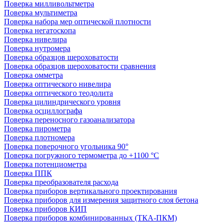
Поверка милливольтметра
Поверка мультиметра
Поверка набора мер оптической плотности
Поверка негатоскопа
Поверка нивелира
Поверка нутромера
Поверка образцов шероховатости
Поверка образцов шероховатости сравнения
Поверка омметра
Поверка оптического нивелира
Поверка оптического теодолита
Поверка цилиндрического уровня
Поверка осциллографа
Поверка переносного газоанализатора
Поверка пирометра
Поверка плотномера
Поверка поверочного угольника 90°
Поверка погружного термометра до +1100 °С
Поверка потенциометра
Поверка ППК
Поверка преобразователя расхода
Поверка приборов вертикального проектирования
Поверка приборов для измерения защитного слоя бетона
Поверка приборов КИП
Поверка приборов комбинированных (ТКА-ПКМ)