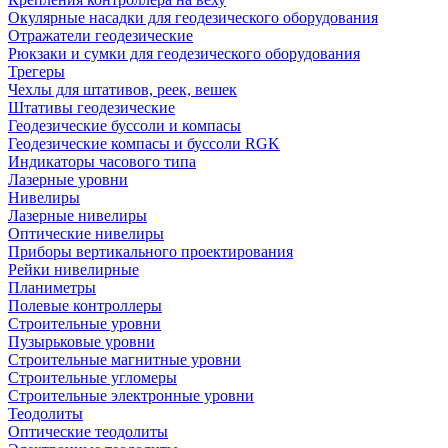
Окулярные насадки для геодезического оборудования
Отражатели геодезические
Рюкзаки и сумки для геодезического оборудования
Трегеры
Чехлы для штативов, реек, вешек
Штативы геодезические
Геодезические буссоли и компасы
Геодезические компасы и буссоли RGK
Индикаторы часового типа
Лазерные уровни
Нивелиры
Лазерные нивелиры
Оптические нивелиры
Приборы вертикального проектирования
Рейки нивелирные
Планиметры
Полевые контроллеры
Строительные уровни
Пузырьковые уровни
Строительные магнитные уровни
Строительные угломеры
Строительные электронные уровни
Теодолиты
Оптические теодолиты