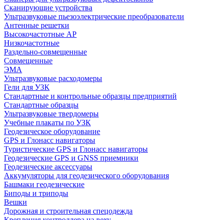
Сканирующие устройства
Ультразвуковые пьезоэлектрические преобразователи
Антенные решетки
Высокочастотные АР
Низкочастотные
Раздельно-совмещенные
Совмещенные
ЭМА
Ультразвуковые расходомеры
Гели для УЗК
Стандартные и контрольные образцы предприятий
Стандартные образцы
Ультразвуковые твердомеры
Учебные плакаты по УЗК
Геодезическое оборудование
GPS и Глонасс навигаторы
Туристические GPS и Глонасс навигаторы
Геодезические GPS и GNSS приемники
Геодезические аксессуары
Аккумуляторы для геодезического оборудования
Башмаки геодезические
Биподы и триподы
Вешки
Дорожная и строительная спецодежда
Крепления контроллера на веху