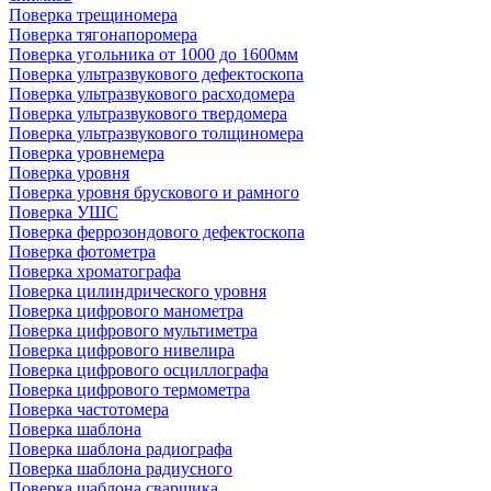
Поверка трещиномера
Поверка тягонапоромера
Поверка угольника от 1000 до 1600мм
Поверка ультразвукового дефектоскопа
Поверка ультразвукового расходомера
Поверка ультразвукового твердомера
Поверка ультразвукового толщиномера
Поверка уровнемера
Поверка уровня
Поверка уровня брускового и рамного
Поверка УШС
Поверка феррозондового дефектоскопа
Поверка фотометра
Поверка хроматографа
Поверка цилиндрического уровня
Поверка цифрового манометра
Поверка цифрового мультиметра
Поверка цифрового нивелира
Поверка цифрового осциллографа
Поверка цифрового термометра
Поверка частотомера
Поверка шаблона
Поверка шаблона радиографа
Поверка шаблона радиусного
Поверка шаблона сварщика