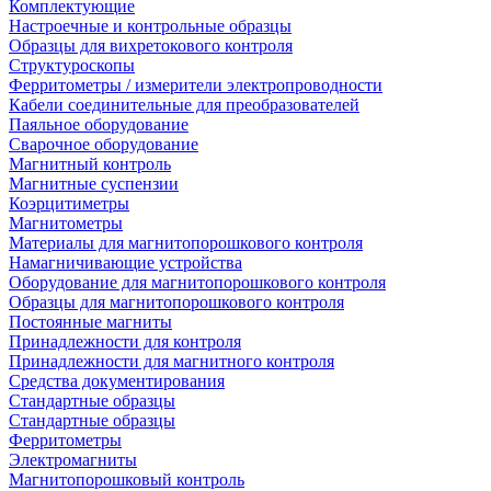
Комплектующие
Настроечные и контрольные образцы
Образцы для вихретокового контроля
Структуроскопы
Ферритометры / измерители электропроводности
Кабели соединительные для преобразователей
Паяльное оборудование
Сварочное оборудование
Магнитный контроль
Магнитные суспензии
Коэрцитиметры
Магнитометры
Материалы для магнитопорошкового контроля
Намагничивающие устройства
Оборудование для магнитопорошкового контроля
Образцы для магнитопорошкового контроля
Постоянные магниты
Принадлежности для контроля
Принадлежности для магнитного контроля
Средства документирования
Стандартные образцы
Стандартные образцы
Ферритометры
Электромагниты
Магнитопорошковый контроль