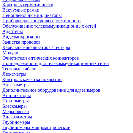
Контроль герметичности
Вакуумные рамки
Пеноплёночные индикаторы
Приборы для контроля герметичности
Обслуживание телекоммуникационных сетей
Адаптеры
Видеомикроскопы
Зачистка проводов
Кабельные анализаторы/ тестеры
Модули
Очистители оптических коннекторов
Принадлежности для телекоммуникационных сетей
Тестовые кабели
Люксметры
Контроль качества покрытий
Адгезиметры
Дополнительное оборудование для адгезимеров
Аппликаторы
Пикнометры
Блескомеры
Меры блеска
Вискозиметры
Глубиномеры
Глубиномеры микрометрические
Гриндометры