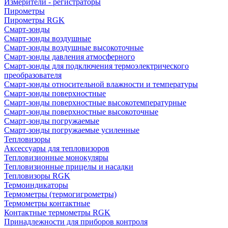
Измерители - регистраторы
Пирометры
Пирометры RGK
Смарт-зонды
Смарт-зонды воздушные
Смарт-зонды воздушные высокоточные
Смарт-зонды давления атмосферного
Смарт-зонды для подключения термоэлектрического
преобразователя
Смарт-зонды относительной влажности и температуры
Смарт-зонды поверхностные
Смарт-зонды поверхностные высокотемпературные
Смарт-зонды поверхностные высокоточные
Смарт-зонды погружаемые
Смарт-зонды погружаемые усиленные
Тепловизоры
Аксессуары для тепловизоров
Тепловизионные монокуляры
Тепловизионные прицелы и насадки
Тепловизоры RGK
Термоиндикаторы
Термометры (термогигрометры)
Термометры контактные
Контактные термометры RGK
Принадлежности для приборов контроля