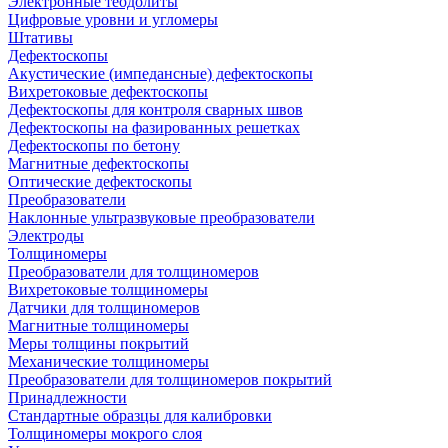
Электронные теодолиты
Цифровые уровни и угломеры
Штативы
Дефектоскопы
Акустические (импедансные) дефектоскопы
Вихретоковые дефектоскопы
Дефектоскопы для контроля сварных швов
Дефектоскопы на фазированных решетках
Дефектоскопы по бетону
Магнитные дефектоскопы
Оптические дефектоскопы
Преобразователи
Наклонные ультразвуковые преобразователи
Электроды
Толщиномеры
Преобразователи для толщиномеров
Вихретоковые толщиномеры
Датчики для толщиномеров
Магнитные толщиномеры
Меры толщины покрытий
Механические толщиномеры
Преобразователи для толщиномеров покрытий
Принадлежности
Стандартные образцы для калибровки
Толщиномеры мокрого слоя