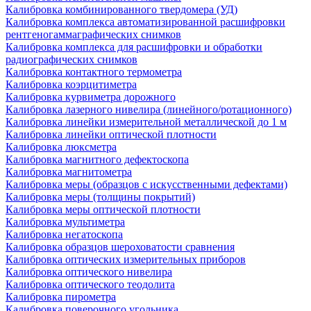
Калибровка комбинированного твердомера (УД)
Калибровка комплекса автоматизированной расшифровки
рентгеногаммаграфических снимков
Калибровка комплекса для расшифровки и обработки
радиографических снимков
Калибровка контактного термометра
Калибровка коэрцитиметра
Калибровка курвиметра дорожного
Калибровка лазерного нивелира (линейного/ротационного)
Калибровка линейки измерительной металлической до 1 м
Калибровка линейки оптической плотности
Калибровка люксметра
Калибровка магнитного дефектоскопа
Калибровка магнитометра
Калибровка меры (образцов с искусственными дефектами)
Калибровка меры (толщины покрытий)
Калибровка меры оптической плотности
Калибровка мультиметра
Калибровка негатоскопа
Калибровка образцов шероховатости сравнения
Калибровка оптических измерительных приборов
Калибровка оптического нивелира
Калибровка оптического теодолита
Калибровка пирометра
Калибровка поверочного угольника