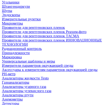
Угольники
Штангенциркули
Щупы
Эндоскопы
Измерительные рулетки
Микрометры
Проявители для рентгеновских пленок
Проявители для рентгеновских пленок Реахим-фото
Проявители для рентгеновских пленок ТАСМА
Проявители для рентгеновских пленок ИННОВАЦИОННЫЕ
ТЕХНОЛОГИИ
Радиационный контроль
Принадлежности
Маркировка
Универсальные шаблоны и меры
Измерители параметров окружающей среды
Аксессуары к измерителям параметров окружающей среды
PH-метр
Анализаторы жидкости Testo
Газоанализаторы
Анализаторы угарного газа
Анализаторы углекислого газа
Анализаторы ртути
Анемометры
Детекторы