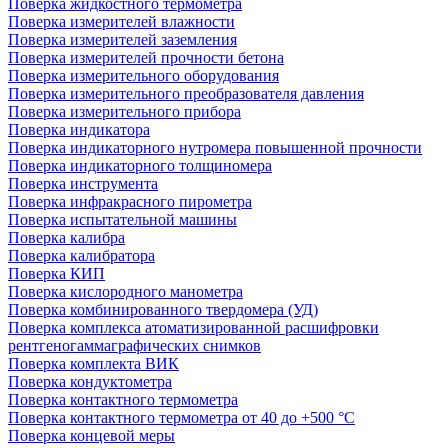
Поверка жидкостного термометра
Поверка измерителей влажности
Поверка измерителей заземления
Поверка измерителей прочности бетона
Поверка измерительного оборудования
Поверка измерительного преобразователя давления
Поверка измерительного прибора
Поверка индикатора
Поверка индикаторного нутромера повышенной прочности
Поверка индикаторного толщиномера
Поверка инструмента
Поверка инфракрасного пирометра
Поверка испытательной машины
Поверка калибра
Поверка калибратора
Поверка КИП
Поверка кислородного манометра
Поверка комбинированного твердомера (УД)
Поверка комплекса атоматизированной расшифровки
рентгеногаммаграфических снимков
Поверка комплекта ВИК
Поверка кондуктометра
Поверка контактного термометра
Поверка контактного термометра от 40 до +500 °С
Поверка концевой меры