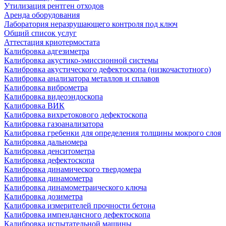
Утилизация рентген отходов
Аренда оборудования
Лаборатория неразрушающего контроля под ключ
Общий список услуг
Аттестация криотермостата
Калибровка адгезиметра
Калибровка акустико-эмиссионной системы
Калибровка акустического дефектоскопа (низкочастотного)
Калибровка анализатора металлов и сплавов
Калибровка виброметра
Калибровка видеоэндоскопа
Калибровка ВИК
Калибровка вихретокового дефектоскопа
Калибровка газоанализатора
Калибровка гребенки для определения толщины мокрого слоя
Калибровка дальномера
Калибровка денситометра
Калибровка дефектоскопа
Калибровка динамического твердомера
Калибровка динамометра
Калибровка динамометраического ключа
Калибровка дозиметра
Калибровка измерителей прочности бетона
Калибровка импендансного дефектоскопа
Калибровка испытательной машины