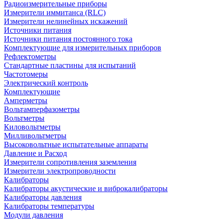
Радиоизмерительные приборы
Измерители иммитанса (RLC)
Измерители нелинейных искажений
Источники питания
Источники питания постоянного тока
Комплектующие для измерительных приборов
Рефлектометры
Стандартные пластины для испытаний
Частотомеры
Электрический контроль
Комплектующие
Амперметры
Вольтамперфазометры
Вольтметры
Киловольтметры
Милливольтметры
Высоковольтные испытательные аппараты
Давление и Расход
Измерители сопротивления заземления
Измерители электропроводности
Калибраторы
Калибраторы акустические и виброкалибраторы
Калибраторы давления
Калибраторы температуры
Модули давления