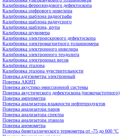
Калибровка феррозондового дефектоскопа
Калибровка цифрового нивелира
Калибровка шаблона радиографа
Калибровка шаблона радиусного
Калибровка шаблона, щупа
Калибровка шумомера
Калибровка электроискрового дефектоскопа
Калибровка электромагнитного толщиномера
Калибровка электронного нивелира
Калибровка электронного теодолита
Калибровка электронных весов
Калибровка эталона
Калибровка эталона чувствительности
Поверка адгезиметра электронный
Поверка АКИП
Поверка акустико-эмиссионной системы
Поверка акустического дефектоскопа (низкочастотного)
Поверка амперметра
Поверка анализатора влажности нефтепродуктов
Поверка анализатора паров
Поверка анализатора спектра
Поверка анализатора этанола
Поверка анемометра
Поверка биметаллического термометра от -75 до 600 °С