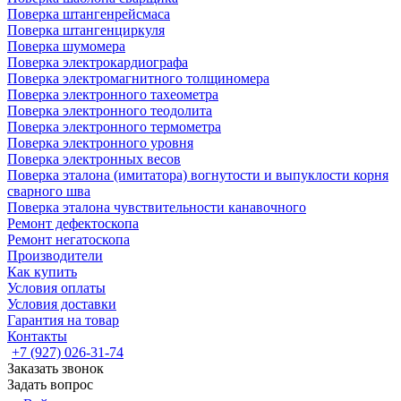
Поверка штангенрейсмаса
Поверка штангенциркуля
Поверка шумомера
Поверка электрокардиографа
Поверка электромагнитного толщиномера
Поверка электронного тахеометра
Поверка электронного теодолита
Поверка электронного термометра
Поверка электронного уровня
Поверка электронных весов
Поверка эталона (имитатора) вогнутости и выпуклости корня
сварного шва
Поверка эталона чувствительности канавочного
Ремонт дефектоскопа
Ремонт негатоскопа
Производители
Как купить
Условия оплаты
Условия доставки
Гарантия на товар
Контакты
+7 (927) 026-31-74
Заказать звонок
Задать вопрос