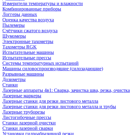
Измерители температуры и влажности
Комбинированные приборы
Логгеры данных
Оценка качества воздуха
Пылемеры
Счётчики сжатого воздуха
Шумомеры
Электронные тахометры
Тахометры RGK
Испытательные машины
Испытательные прессы
Системы температурных испытаний
Машины силовоспроизводящие (силозадающие)
Разрывные машины
Дозиметры
Станки
Лазерные аппараты 4в1: Сварка, зачистка шва, резка, очистка
Лазерные маркеры
Лазерные станки для резки листового металла
Лазерные станки для резки листового металла и трубы
Лазерные труборезы
Листогибочные прессы
Станки лазерной очистки
Станки лазерной сварки
Установки гидроабразивной резки