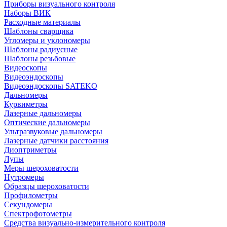
Приборы визуального контроля
Наборы ВИК
Расходные материалы
Шаблоны сварщика
Угломеры и уклономеры
Шаблоны радиусные
Шаблоны резьбовые
Видеоскопы
Видеоэндоскопы
Видеоэндоскопы SATEKO
Дальномеры
Курвиметры
Лазерные дальномеры
Оптические дальномеры
Ультразвуковые дальномеры
Лазерные датчики расстояния
Диоптриметры
Лупы
Меры шероховатости
Нутромеры
Образцы шероховатости
Профилометры
Секундомеры
Спектрофотометры
Средства визуально-измерительного контроля