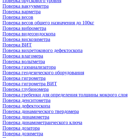
Поверка брускового уровня
Поверка вакуумметра
Поверка варметра
Поверка весов
Поверка весов общего назначения до 100кг
Поверка виброметра
Поверка видеоэндоскопа
Поверка вискозиметра
Поверка ВИТ
Поверка вихретокового дефектоскопа
Поверка влагомера
Поверка вольтметра
Поверка газоанализатора
Поверка геодезического оборудования
Поверка гигрометра
Поверка гигрометра ВИТ
Поверка глубиномера
Поверка гребенки для определения толщины мокрого слоя
Поверка денситометра
Поверка дефектоскопа
Поверка динамического твердомера
Поверка динамометра
Поверка динамометраического ключа
Поверка дозатора
Поверка дозиметра