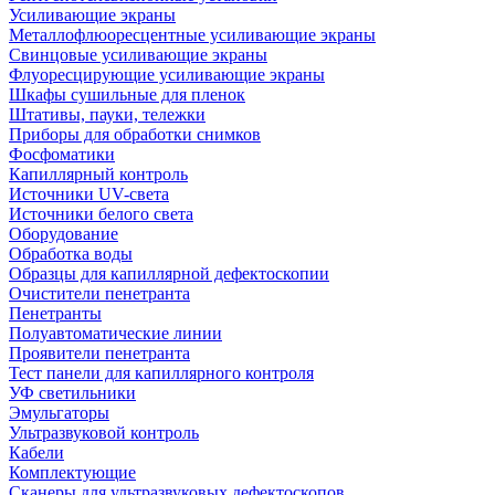
Усиливающие экраны
Металлофлюоресцентные усиливающие экраны
Свинцовые усиливающие экраны
Флуоресцирующие усиливающие экраны
Шкафы сушильные для пленок
Штативы, пауки, тележки
Приборы для обработки снимков
Фосфоматики
Капиллярный контроль
Источники UV-света
Источники белого света
Оборудование
Обработка воды
Образцы для капиллярной дефектоскопии
Очистители пенетранта
Пенетранты
Полуавтоматические линии
Проявители пенетранта
Тест панели для капиллярного контроля
УФ светильники
Эмульгаторы
Ультразвуковой контроль
Кабели
Комплектующие
Сканеры для ультразвуковых дефектоскопов