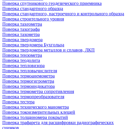
Поверка спутникового геодезического приемника
Поверка стандартного образца
Поверка стандартного, настроечного и контрольного образца
Поверка строительного уровня
Поверка тахеометра
Поверка тахографа
Поверка тахометра
Поверка твердомера
Поверка твердомера Бухгольца
Поверка твердомера металлов и сплавов, ЛКП
Поверка тензометра
Поверка теодолита
Поверка тепловизора
Поверка тепловычислителя
Поверка термоанемометра
Поверка термогигрометра
Поверка термоиндикатора
Поверка термометра сопротивления
Поверка термопреобразователя
Поверка тестера
Поверка технического манометра
Поверка токоизмерительных клещей
Поверка толщиномера покрытий
Поверка трафарета для расшифровки радиографических
снимков