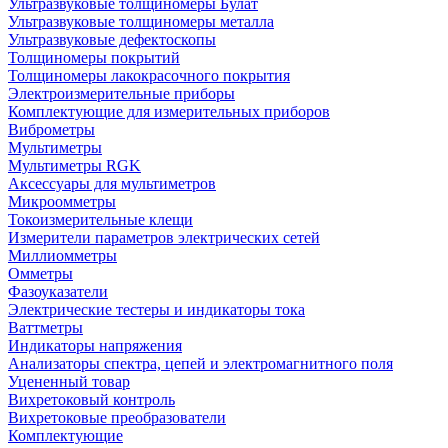
Ультразвуковые толщиномеры Булат
Ультразвуковые толщиномеры металла
Ультразвуковые дефектоскопы
Толщиномеры покрытий
Толщиномеры лакокрасочного покрытия
Электроизмерительные приборы
Комплектующие для измерительных приборов
Виброметры
Мультиметры
Мультиметры RGK
Аксессуары для мультиметров
Микроомметры
Токоизмерительные клещи
Измерители параметров электрических сетей
Миллиомметры
Омметры
Фазоуказатели
Электрические тестеры и индикаторы тока
Ваттметры
Индикаторы напряжения
Анализаторы спектра, цепей и электромагнитного поля
Уцененный товар
Вихретоковый контроль
Вихретоковые преобразователи
Комплектующие