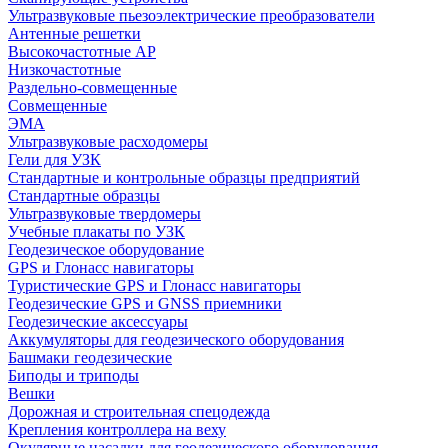
Ультразвуковые пьезоэлектрические преобразователи
Антенные решетки
Высокочастотные АР
Низкочастотные
Раздельно-совмещенные
Совмещенные
ЭМА
Ультразвуковые расходомеры
Гели для УЗК
Стандартные и контрольные образцы предприятий
Стандартные образцы
Ультразвуковые твердомеры
Учебные плакаты по УЗК
Геодезическое оборудование
GPS и Глонасс навигаторы
Туристические GPS и Глонасс навигаторы
Геодезические GPS и GNSS приемники
Геодезические аксессуары
Аккумуляторы для геодезического оборудования
Башмаки геодезические
Биподы и триподы
Вешки
Дорожная и строительная спецодежда
Крепления контроллера на веху
Окулярные насадки для геодезического оборудования