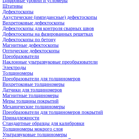
Цифровые уровни и угломеры
Штативы
Дефектоскопы
Акустические (импедансные) дефектоскопы
Вихретоковые дефектоскопы
Дефектоскопы для контроля сварных швов
Дефектоскопы на фазированных решетках
Дефектоскопы по бетону
Магнитные дефектоскопы
Оптические дефектоскопы
Преобразователи
Наклонные ультразвуковые преобразователи
Электроды
Толщиномеры
Преобразователи для толщиномеров
Вихретоковые толщиномеры
Датчики для толщиномеров
Магнитные толщиномеры
Меры толщины покрытий
Механические толщиномеры
Преобразователи для толщиномеров покрытий
Принадлежности
Стандартные образцы для калибровки
Толщиномеры мокрого слоя
Ультразвуковые толщиномеры