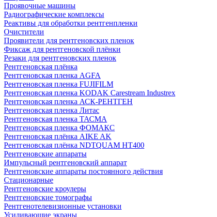
Проявочные машины
Радиографические комплексы
Реактивы для обработки рентгенпленки
Очистители
Проявители для рентгеновских пленок
Фиксаж для рентгеновской плёнки
Резаки для рентгеновских пленок
Рентгеновская плёнка
Рентгеновская пленка AGFA
Рентгеновская пленка FUJIFILM
Рентгеновская пленка KODAK Carestream Industrex
Рентгеновская пленка АСК-РЕНТГЕН
Рентгеновская пленка Литас
Рентгеновская пленка ТАСМА
Рентгеновская пленка ФОМАКС
Рентгеновская плёнка AIKE AK
Рентгеновская плёнка NDTQUAM HT400
Рентгеновские аппараты
Импульсный рентгеновский аппарат
Рентгеновские аппараты постоянного действия
Стационарные
Рентгеновские кроулеры
Рентгеновские томографы
Рентгенотелевизионные установки
Усиливающие экраны