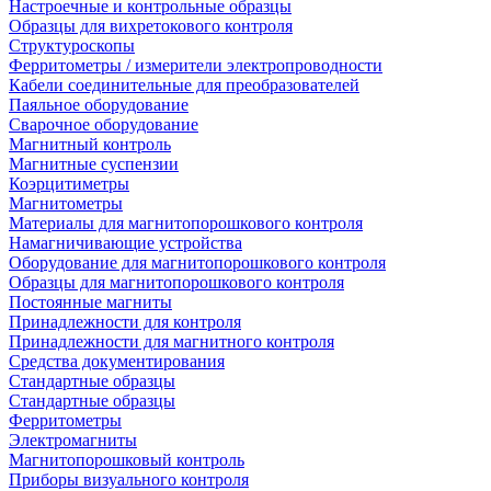
Настроечные и контрольные образцы
Образцы для вихретокового контроля
Структуроскопы
Ферритометры / измерители электропроводности
Кабели соединительные для преобразователей
Паяльное оборудование
Сварочное оборудование
Магнитный контроль
Магнитные суспензии
Коэрцитиметры
Магнитометры
Материалы для магнитопорошкового контроля
Намагничивающие устройства
Оборудование для магнитопорошкового контроля
Образцы для магнитопорошкового контроля
Постоянные магниты
Принадлежности для контроля
Принадлежности для магнитного контроля
Средства документирования
Стандартные образцы
Стандартные образцы
Ферритометры
Электромагниты
Магнитопорошковый контроль
Приборы визуального контроля