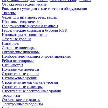
Отражатели геодезические
Рюкзаки и сумки для геодезического оборудования
Трегеры
Чехлы для штативов, реек, вешек
Штативы геодезические
Геодезические буссоли и компасы
Геодезические компасы и буссоли RGK
Индикаторы часового типа
Лазерные уровни
Нивелиры
Лазерные нивелиры
Оптические нивелиры
Приборы вертикального проектирования
Рейки нивелирные
Планиметры
Полевые контроллеры
Строительные уровни
Пузырьковые уровни
Строительные магнитные уровни
Строительные угломеры
Строительные электронные уровни
Теодолиты
Оптические теодолиты
Электронные теодолиты