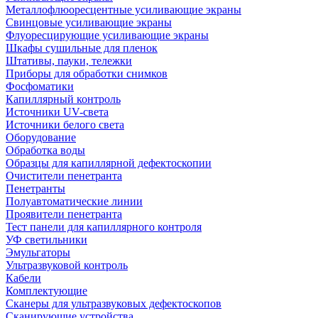
Металлофлюоресцентные усиливающие экраны
Свинцовые усиливающие экраны
Флуоресцирующие усиливающие экраны
Шкафы сушильные для пленок
Штативы, пауки, тележки
Приборы для обработки снимков
Фосфоматики
Капиллярный контроль
Источники UV-света
Источники белого света
Оборудование
Обработка воды
Образцы для капиллярной дефектоскопии
Очистители пенетранта
Пенетранты
Полуавтоматические линии
Проявители пенетранта
Тест панели для капиллярного контроля
УФ светильники
Эмульгаторы
Ультразвуковой контроль
Кабели
Комплектующие
Сканеры для ультразвуковых дефектоскопов
Сканирующие устройства