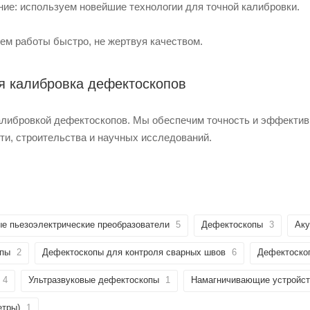
ие: используем новейшие технологии для точной калибровки.
ем работы быстро, не жертвуя качеством.
 калибровка дефектоскопов
алибровкой дефектоскопов. Мы обеспечим точность и эффектив
и, строительства и научных исследований.
ые пьезоэлектрические преобразователи
5
Дефектоскопы
3
Аку
опы
2
Дефектоскопы для контроля сварных швов
6
Дефектоско
4
Ультразвуковые дефектоскопы
1
Намагничивающие устройст
етры)
1