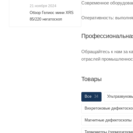
Современное оборудован
21 ноября 2024
Обзор Гелиос мини XRS
Оперативность: выполня
85/220 негатоскоп
Профессиональная
Обращайтесь к нам за к
отраслей промышленност
Товары
Все
34
Ультразвуков
Вихретоковые дефектоск
Магнитные дефектоскопы
Термометры (термогигром