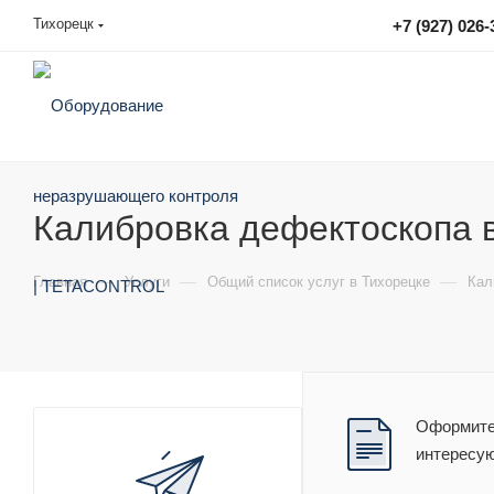
Тихорецк
+7 (927) 026-
sales@tetacontrol.ru
Калибровка дефектоскопа 
—
—
—
Главная
Услуги
Общий список услуг в Тихорецке
Кал
Оформите 
интересу