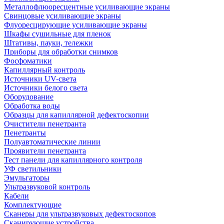
Металлофлюоресцентные усиливающие экраны
Свинцовые усиливающие экраны
Флуоресцирующие усиливающие экраны
Шкафы сушильные для пленок
Штативы, пауки, тележки
Приборы для обработки снимков
Фосфоматики
Капиллярный контроль
Источники UV-света
Источники белого света
Оборудование
Обработка воды
Образцы для капиллярной дефектоскопии
Очистители пенетранта
Пенетранты
Полуавтоматические линии
Проявители пенетранта
Тест панели для капиллярного контроля
УФ светильники
Эмульгаторы
Ультразвуковой контроль
Кабели
Комплектующие
Сканеры для ультразвуковых дефектоскопов
Сканирующие устройства