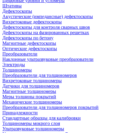
Цифровые уровни и угломеры
Штативы
Дефектоскопы
Акустические (импедансные) дефектоскопы
Вихретоковые дефектоскопы
Дефектоскопы для контроля сварных швов
Дефектоскопы на фазированных решетках
Дефектоскопы по бетону
Магнитные дефектоскопы
Оптические дефектоскопы
Преобразователи
Наклонные ультразвуковые преобразователи
Электроды
Толщиномеры
Преобразователи для толщиномеров
Вихретоковые толщиномеры
Датчики для толщиномеров
Магнитные толщиномеры
Меры толщины покрытий
Механические толщиномеры
Преобразователи для толщиномеров покрытий
Принадлежности
Стандартные образцы для калибровки
Толщиномеры мокрого слоя
Ультразвуковые толщиномеры