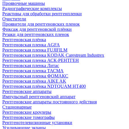
Проявочные машины
Радиографические комплексы
Реактивы для обработки рентгенпленки
Очистители
Проявители для рентгеновских пленок
Фиксаж для рентгеновской плёнки
Резаки для рентгеновских пленок
Рентгеновская плёнка
Рентгеновская пленка AGFA
Рентгеновская пленка FUJIFILM
Рентгеновская пленка KODAK Carestream Industrex
Рентгеновская пленка АСК-РЕНТГЕН
Рентгеновская пленка Литас
Рентгеновская пленка ТАСМА
Рентгеновская пленка ФОМАКС
Рентгеновская плёнка AIKE AK
Рентгеновская плёнка NDTQUAM HT400
Рентгеновские аппараты
Импульсный рентгеновский аппарат
Рентгеновские аппараты постоянного действия
Стационарные
Рентгеновские кроулеры
Рентгеновские томографы
Рентгенотелевизионные установки
Усиливающие экраны