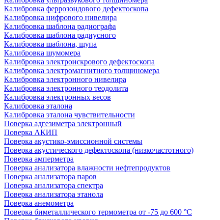
Калибровка феррозондового дефектоскопа
Калибровка цифрового нивелира
Калибровка шаблона радиографа
Калибровка шаблона радиусного
Калибровка шаблона, щупа
Калибровка шумомера
Калибровка электроискрового дефектоскопа
Калибровка электромагнитного толщиномера
Калибровка электронного нивелира
Калибровка электронного теодолита
Калибровка электронных весов
Калибровка эталона
Калибровка эталона чувствительности
Поверка адгезиметра электронный
Поверка АКИП
Поверка акустико-эмиссионной системы
Поверка акустического дефектоскопа (низкочастотного)
Поверка амперметра
Поверка анализатора влажности нефтепродуктов
Поверка анализатора паров
Поверка анализатора спектра
Поверка анализатора этанола
Поверка анемометра
Поверка биметаллического термометра от -75 до 600 °С