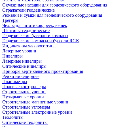
Окулярные насадки для геодезического оборудования
Отражатели геодезические
Рюкзаки и сумки для геодезического оборудования
Трегеры
Чехлы для штативов, реек, вешек
Штативы геодезические
Геодезические буссоли и компасы
Геодезические компасы и буссоли RGK
Индикаторы часового типа
Лазерные уровни
Нивелиры
Лазерные нивелиры
Оптические нивелиры
Приборы вертикального проектирования
Рейки нивелирные
Планиметры
Полевые контроллеры
Строительные уровни
Пузырьковые уровни
Строительные магнитные уровни
Строительные угломеры
Строительные электронные уровни
Теодолиты
Оптические теодолиты