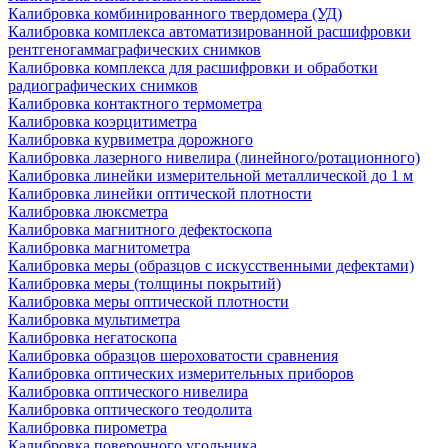
Калибровка комбинированного твердомера (УД)
Калибровка комплекса автоматизированной расшифровки
рентгеногаммаграфических снимков
Калибровка комплекса для расшифровки и обработки
радиографических снимков
Калибровка контактного термометра
Калибровка коэрцитиметра
Калибровка курвиметра дорожного
Калибровка лазерного нивелира (линейного/ротационного)
Калибровка линейки измерительной металлической до 1 м
Калибровка линейки оптической плотности
Калибровка люксметра
Калибровка магнитного дефектоскопа
Калибровка магнитометра
Калибровка меры (образцов с искусственными дефектами)
Калибровка меры (толщины покрытий)
Калибровка меры оптической плотности
Калибровка мультиметра
Калибровка негатоскопа
Калибровка образцов шероховатости сравнения
Калибровка оптических измерительных приборов
Калибровка оптического нивелира
Калибровка оптического теодолита
Калибровка пирометра
Калибровка поверочного угольника