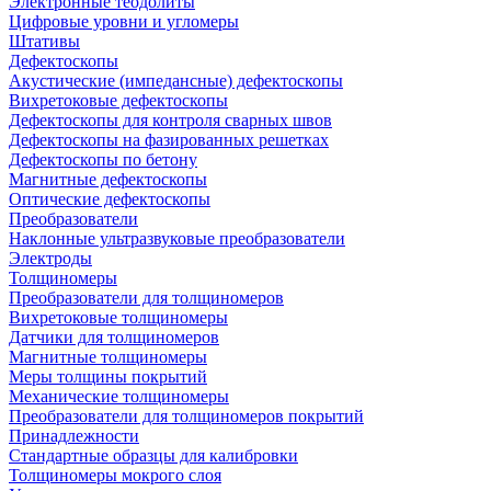
Электронные теодолиты
Цифровые уровни и угломеры
Штативы
Дефектоскопы
Акустические (импедансные) дефектоскопы
Вихретоковые дефектоскопы
Дефектоскопы для контроля сварных швов
Дефектоскопы на фазированных решетках
Дефектоскопы по бетону
Магнитные дефектоскопы
Оптические дефектоскопы
Преобразователи
Наклонные ультразвуковые преобразователи
Электроды
Толщиномеры
Преобразователи для толщиномеров
Вихретоковые толщиномеры
Датчики для толщиномеров
Магнитные толщиномеры
Меры толщины покрытий
Механические толщиномеры
Преобразователи для толщиномеров покрытий
Принадлежности
Стандартные образцы для калибровки
Толщиномеры мокрого слоя