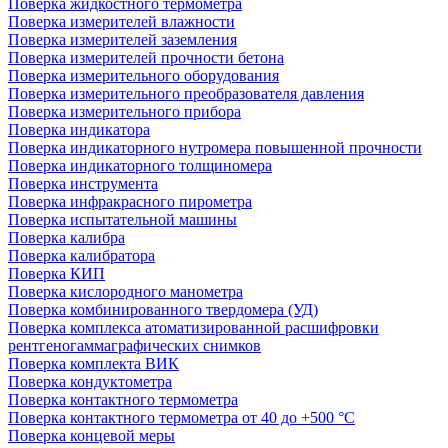
Поверка жидкостного термометра
Поверка измерителей влажности
Поверка измерителей заземления
Поверка измерителей прочности бетона
Поверка измерительного оборудования
Поверка измерительного преобразователя давления
Поверка измерительного прибора
Поверка индикатора
Поверка индикаторного нутромера повышенной прочности
Поверка индикаторного толщиномера
Поверка инструмента
Поверка инфракрасного пирометра
Поверка испытательной машины
Поверка калибра
Поверка калибратора
Поверка КИП
Поверка кислородного манометра
Поверка комбинированного твердомера (УД)
Поверка комплекса атоматизированной расшифровки
рентгеногаммаграфических снимков
Поверка комплекта ВИК
Поверка кондуктометра
Поверка контактного термометра
Поверка контактного термометра от 40 до +500 °С
Поверка концевой меры