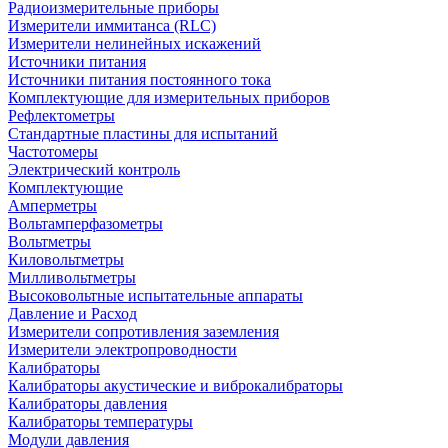
Радиоизмерительные приборы
Измерители иммитанса (RLC)
Измерители нелинейных искажений
Источники питания
Источники питания постоянного тока
Комплектующие для измерительных приборов
Рефлектометры
Стандартные пластины для испытаний
Частотомеры
Электрический контроль
Комплектующие
Амперметры
Вольтамперфазометры
Вольтметры
Киловольтметры
Милливольтметры
Высоковольтные испытательные аппараты
Давление и Расход
Измерители сопротивления заземления
Измерители электропроводности
Калибраторы
Калибраторы акустические и виброкалибраторы
Калибраторы давления
Калибраторы температуры
Модули давления