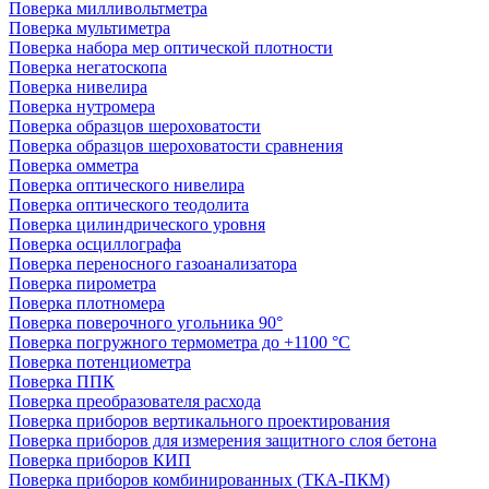
Поверка милливольтметра
Поверка мультиметра
Поверка набора мер оптической плотности
Поверка негатоскопа
Поверка нивелира
Поверка нутромера
Поверка образцов шероховатости
Поверка образцов шероховатости сравнения
Поверка омметра
Поверка оптического нивелира
Поверка оптического теодолита
Поверка цилиндрического уровня
Поверка осциллографа
Поверка переносного газоанализатора
Поверка пирометра
Поверка плотномера
Поверка поверочного угольника 90°
Поверка погружного термометра до +1100 °С
Поверка потенциометра
Поверка ППК
Поверка преобразователя расхода
Поверка приборов вертикального проектирования
Поверка приборов для измерения защитного слоя бетона
Поверка приборов КИП
Поверка приборов комбинированных (ТКА-ПКМ)