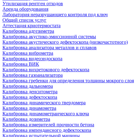
Утилизация рентген отходов
Аренда оборудования
Лаборатория неразрушающего контроля под ключ
Общий список услуг
Аттестация криотермостата
Калибровка адгезиметра
Калибровка акустико-эмиссионной системы
Калибровка акустического дефектоскопа (низкочастотного)
Калибровка анализатора металлов и сплавов
Калибровка виброметра
Калибровка видеоэндоскопа
Калибровка ВИК
Калибровка вихретокового дефектоскопа
Калибровка газоанализатора
Калибровка гребенки для определения толщины мокрого слоя
Калибровка дальномера
Калибровка денситометра
Калибровка дефектоскопа
Калибровка динамического твердомера
Калибровка динамометра
Калибровка динамометраического ключа
Калибровка дозиметра
Калибровка измерителей прочности бетона
Калибровка импендансного дефектоскопа
Калибровка испытательной машины