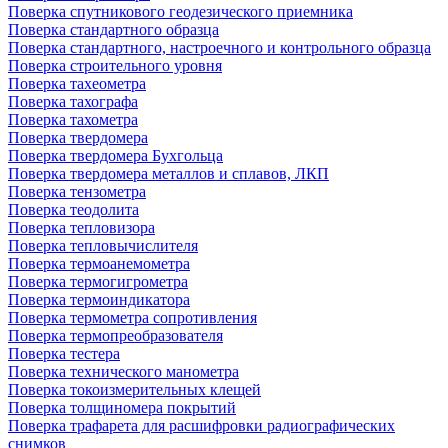
Поверка спутникового геодезического приемника
Поверка стандартного образца
Поверка стандартного, настроечного и контрольного образца
Поверка строительного уровня
Поверка тахеометра
Поверка тахографа
Поверка тахометра
Поверка твердомера
Поверка твердомера Бухгольца
Поверка твердомера металлов и сплавов, ЛКП
Поверка тензометра
Поверка теодолита
Поверка тепловизора
Поверка тепловычислителя
Поверка термоанемометра
Поверка термогигрометра
Поверка термоиндикатора
Поверка термометра сопротивления
Поверка термопреобразователя
Поверка тестера
Поверка технического манометра
Поверка токоизмерительных клещей
Поверка толщиномера покрытий
Поверка трафарета для расшифровки радиографических
снимков