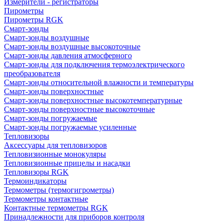
Измерители - регистраторы
Пирометры
Пирометры RGK
Смарт-зонды
Смарт-зонды воздушные
Смарт-зонды воздушные высокоточные
Смарт-зонды давления атмосферного
Смарт-зонды для подключения термоэлектрического
преобразователя
Смарт-зонды относительной влажности и температуры
Смарт-зонды поверхностные
Смарт-зонды поверхностные высокотемпературные
Смарт-зонды поверхностные высокоточные
Смарт-зонды погружаемые
Смарт-зонды погружаемые усиленные
Тепловизоры
Аксессуары для тепловизоров
Тепловизионные монокуляры
Тепловизионные прицелы и насадки
Тепловизоры RGK
Термоиндикаторы
Термометры (термогигрометры)
Термометры контактные
Контактные термометры RGK
Принадлежности для приборов контроля