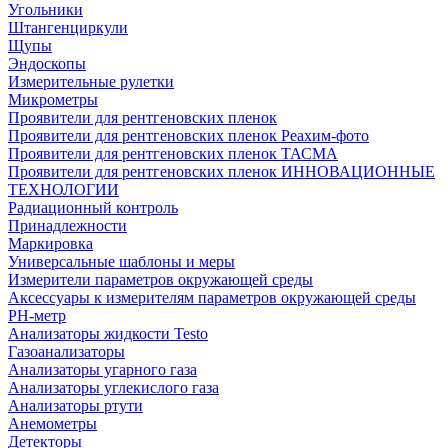
Угольники
Штангенциркули
Щупы
Эндоскопы
Измерительные рулетки
Микрометры
Проявители для рентгеновских пленок
Проявители для рентгеновских пленок Реахим-фото
Проявители для рентгеновских пленок ТАСМА
Проявители для рентгеновских пленок ИННОВАЦИОННЫЕ
ТЕХНОЛОГИИ
Радиационный контроль
Принадлежности
Маркировка
Универсальные шаблоны и меры
Измерители параметров окружающей среды
Аксессуары к измерителям параметров окружающей среды
PH-метр
Анализаторы жидкости Testo
Газоанализаторы
Анализаторы угарного газа
Анализаторы углекислого газа
Анализаторы ртути
Анемометры
Детекторы