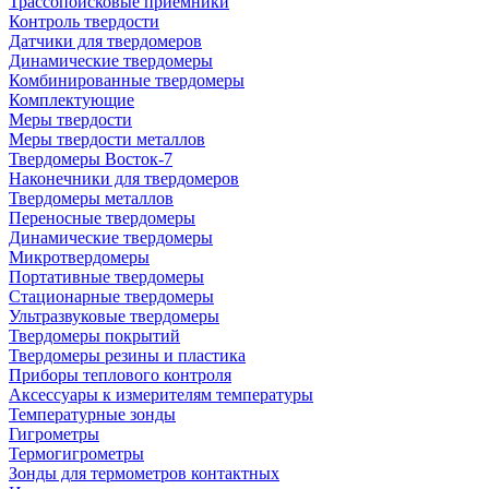
Трассопоисковые приемники
Контроль твердости
Датчики для твердомеров
Динамические твердомеры
Комбинированные твердомеры
Комплектующие
Меры твердости
Меры твердости металлов
Твердомеры Восток-7
Наконечники для твердомеров
Твердомеры металлов
Переносные твердомеры
Динамические твердомеры
Микротвердомеры
Портативные твердомеры
Стационарные твердомеры
Ультразвуковые твердомеры
Твердомеры покрытий
Твердомеры резины и пластика
Приборы теплового контроля
Аксессуары к измерителям температуры
Температурные зонды
Гигрометры
Термогигрометры
Зонды для термометров контактных