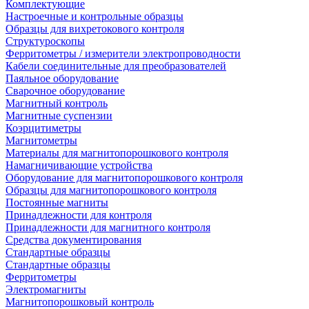
Комплектующие
Настроечные и контрольные образцы
Образцы для вихретокового контроля
Структуроскопы
Ферритометры / измерители электропроводности
Кабели соединительные для преобразователей
Паяльное оборудование
Сварочное оборудование
Магнитный контроль
Магнитные суспензии
Коэрцитиметры
Магнитометры
Материалы для магнитопорошкового контроля
Намагничивающие устройства
Оборудование для магнитопорошкового контроля
Образцы для магнитопорошкового контроля
Постоянные магниты
Принадлежности для контроля
Принадлежности для магнитного контроля
Средства документирования
Стандартные образцы
Стандартные образцы
Ферритометры
Электромагниты
Магнитопорошковый контроль