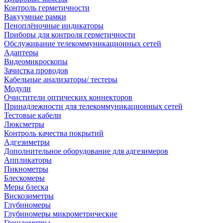
Контроль герметичности
Вакуумные рамки
Пеноплёночные индикаторы
Приборы для контроля герметичности
Обслуживание телекоммуникационных сетей
Адаптеры
Видеомикроскопы
Зачистка проводов
Кабельные анализаторы/ тестеры
Модули
Очистители оптических коннекторов
Принадлежности для телекоммуникационных сетей
Тестовые кабели
Люксметры
Контроль качества покрытий
Адгезиметры
Дополнительное оборудование для адгезимеров
Аппликаторы
Пикнометры
Блескомеры
Меры блеска
Вискозиметры
Глубиномеры
Глубиномеры микрометрические
Гриндометры