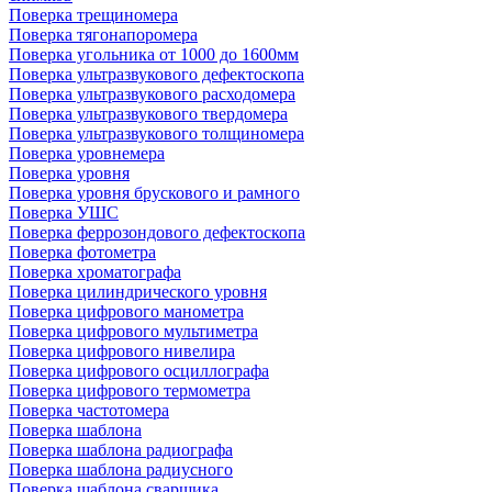
Поверка трещиномера
Поверка тягонапоромера
Поверка угольника от 1000 до 1600мм
Поверка ультразвукового дефектоскопа
Поверка ультразвукового расходомера
Поверка ультразвукового твердомера
Поверка ультразвукового толщиномера
Поверка уровнемера
Поверка уровня
Поверка уровня брускового и рамного
Поверка УШС
Поверка феррозондового дефектоскопа
Поверка фотометра
Поверка хроматографа
Поверка цилиндрического уровня
Поверка цифрового манометра
Поверка цифрового мультиметра
Поверка цифрового нивелира
Поверка цифрового осциллографа
Поверка цифрового термометра
Поверка частотомера
Поверка шаблона
Поверка шаблона радиографа
Поверка шаблона радиусного
Поверка шаблона сварщика