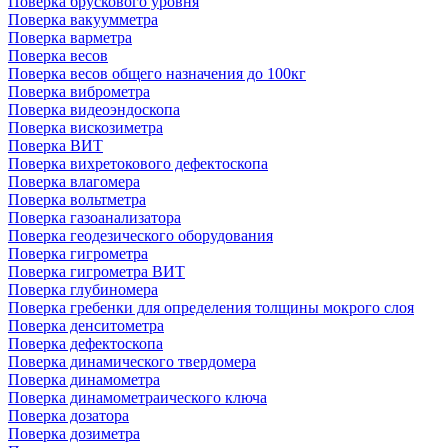
Поверка брускового уровня
Поверка вакуумметра
Поверка варметра
Поверка весов
Поверка весов общего назначения до 100кг
Поверка виброметра
Поверка видеоэндоскопа
Поверка вискозиметра
Поверка ВИТ
Поверка вихретокового дефектоскопа
Поверка влагомера
Поверка вольтметра
Поверка газоанализатора
Поверка геодезического оборудования
Поверка гигрометра
Поверка гигрометра ВИТ
Поверка глубиномера
Поверка гребенки для определения толщины мокрого слоя
Поверка денситометра
Поверка дефектоскопа
Поверка динамического твердомера
Поверка динамометра
Поверка динамометраического ключа
Поверка дозатора
Поверка дозиметра