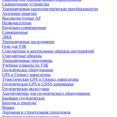
Сканирующие устройства
Ультразвуковые пьезоэлектрические преобразователи
Антенные решетки
Высокочастотные АР
Низкочастотные
Раздельно-совмещенные
Совмещенные
ЭМА
Ультразвуковые расходомеры
Гели для УЗК
Стандартные и контрольные образцы предприятий
Стандартные образцы
Ультразвуковые твердомеры
Учебные плакаты по УЗК
Геодезическое оборудование
GPS и Глонасс навигаторы
Туристические GPS и Глонасс навигаторы
Геодезические GPS и GNSS приемники
Геодезические аксессуары
Аккумуляторы для геодезического оборудования
Башмаки геодезические
Биподы и триподы
Вешки
Дорожная и строительная спецодежда
Крепления контроллера на веху