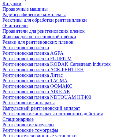
Катушки
Проявочные машины
Радиографические комплексы
Реактивы для обработки рентгенпленки
Очистители
Проявители для рентгеновских пленок
Фиксаж для рентгеновской плёнки
Резаки для рентгеновских пленок
Рентгеновская плёнка
Рентгеновская пленка AGFA
Рентгеновская пленка FUJIFILM
Рентгеновская пленка KODAK Carestream Industrex
Рентгеновская пленка АСК-РЕНТГЕН
Рентгеновская пленка Литас
Рентгеновская пленка ТАСМА
Рентгеновская пленка ФОМАКС
Рентгеновская плёнка AIKE AK
Рентгеновская плёнка NDTQUAM HT400
Рентгеновские аппараты
Импульсный рентгеновский аппарат
Рентгеновские аппараты постоянного действия
Стационарные
Рентгеновские кроулеры
Рентгеновские томографы
Рентгенотелевизионные установки