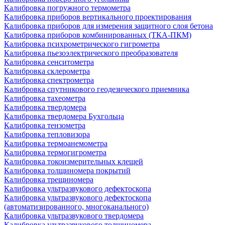
Калибровка погружного термометра
Калибровка приборов вертикального проектирования
Калибровка приборов для измерения защитного слоя бетона
Калибровка приборов комбинированных (ТКА-ПКМ)
Калибровка психрометрического гигрометра
Калибровка пьезоэлектрического преобразователя
Калибровка сенситометра
Калибровка склерометра
Калибровка спектрометра
Калибровка спутникового геодезического приемника
Калибровка тахеометра
Калибровка твердомера
Калибровка твердомера Бухгольца
Калибровка тензометра
Калибровка тепловизора
Калибровка термоанемометра
Калибровка термогигрометра
Калибровка токоизмерительных клещей
Калибровка толщиномера покрытий
Калибровка трещиномера
Калибровка ультразвукового дефектоскопа
Калибровка ультразвукового дефектоскопа
(автоматизированного, многоканального)
Калибровка ультразвукового твердомера
Калибровка ультразвукового толщиномера