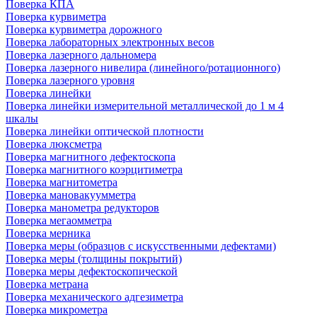
Поверка КПА
Поверка курвиметра
Поверка курвиметра дорожного
Поверка лабораторных электронных весов
Поверка лазерного дальномера
Поверка лазерного нивелира (линейного/ротационного)
Поверка лазерного уровня
Поверка линейки
Поверка линейки измерительной металлической до 1 м 4
шкалы
Поверка линейки оптической плотности
Поверка люксметра
Поверка магнитного дефектоскопа
Поверка магнитного коэрцитиметра
Поверка магнитометра
Поверка мановакуумметра
Поверка манометра редукторов
Поверка мегаомметра
Поверка мерника
Поверка меры (образцов с искусственными дефектами)
Поверка меры (толщины покрытий)
Поверка меры дефектоскопической
Поверка метрана
Поверка механического адгезиметра
Поверка микрометра