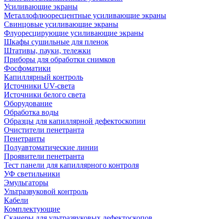
Усиливающие экраны
Металлофлюоресцентные усиливающие экраны
Свинцовые усиливающие экраны
Флуоресцирующие усиливающие экраны
Шкафы сушильные для пленок
Штативы, пауки, тележки
Приборы для обработки снимков
Фосфоматики
Капиллярный контроль
Источники UV-света
Источники белого света
Оборудование
Обработка воды
Образцы для капиллярной дефектоскопии
Очистители пенетранта
Пенетранты
Полуавтоматические линии
Проявители пенетранта
Тест панели для капиллярного контроля
УФ светильники
Эмульгаторы
Ультразвуковой контроль
Кабели
Комплектующие
Сканеры для ультразвуковых дефектоскопов