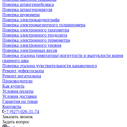
Поверка штангенрейсмаса
Поверка штангенциркуля
Поверка шумомера
Поверка электрокардиографа
Поверка электромагнитного толщиномера
Поверка электронного тахеометра
Поверка электронного теодолита
Поверка электронного термометра
Поверка электронного уровня
Поверка электронных весов
Поверка эталона (имитатора) вогнутости и выпуклости корня
сварного шва
Поверка эталона чувствительности канавочного
Ремонт дефектоскопа
Ремонт негатоскопа
Производители
Как купить
Условия оплаты
Условия доставки
Гарантия на товар
Контакты
+7 (927) 026-31-74
Заказать звонок
Задать вопрос