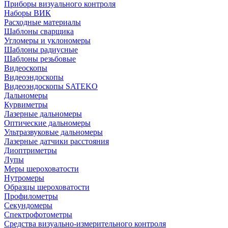
Приборы визуального контроля
Наборы ВИК
Расходные материалы
Шаблоны сварщика
Угломеры и уклономеры
Шаблоны радиусные
Шаблоны резьбовые
Видеоскопы
Видеоэндоскопы
Видеоэндоскопы SATEKO
Дальномеры
Курвиметры
Лазерные дальномеры
Оптические дальномеры
Ультразвуковые дальномеры
Лазерные датчики расстояния
Диоптриметры
Лупы
Меры шероховатости
Нутромеры
Образцы шероховатости
Профилометры
Секундомеры
Спектрофотометры
Средства визуально-измерительного контроля