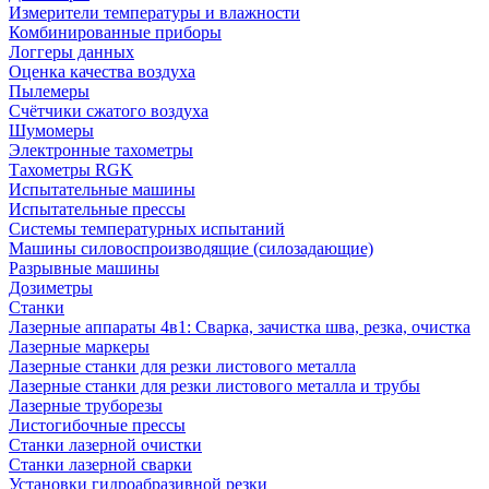
Измерители температуры и влажности
Комбинированные приборы
Логгеры данных
Оценка качества воздуха
Пылемеры
Счётчики сжатого воздуха
Шумомеры
Электронные тахометры
Тахометры RGK
Испытательные машины
Испытательные прессы
Системы температурных испытаний
Машины силовоспроизводящие (силозадающие)
Разрывные машины
Дозиметры
Станки
Лазерные аппараты 4в1: Сварка, зачистка шва, резка, очистка
Лазерные маркеры
Лазерные станки для резки листового металла
Лазерные станки для резки листового металла и трубы
Лазерные труборезы
Листогибочные прессы
Станки лазерной очистки
Станки лазерной сварки
Установки гидроабразивной резки