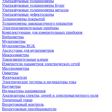
Ультразвуковые толщиномеры
Ультразвуковые толщиномеры Булат
Ультразвуковые толщиномеры металла
Ультразвуковые дефектоскопы
Толщиномеры покрытий
Толщиномеры лакокрасочного покрытия
Электроизмерительные приборы
Комплектующие для измерительных приборов
Виброметры
Мультиметры
Мультиметры RGK
Аксессуары для мультиметров
Микроомметры
Токоизмерительные клещи
Измерители параметров электрических сетей
Миллиомметры
Омметры
Фазоуказатели
Электрические тестеры и индикаторы тока
Ваттметры
Индикаторы напряжения
Анализаторы спектра, цепей и электромагнитного поля
Уцененный товар
Вихретоковый контроль
Вихретоковые преобразователи