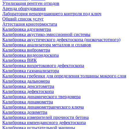
Утилизация рентген отходов
Аренда оборудования
Лаборатория неразрушающего контроля под ключ
Общий список услуг
Аттестация криотермостата
Калибровка адгезиметра
Калибровка акустико-эмиссионной системы
Калибровка акустического дефектоскопа (низкочастотного)
Калибровка анализатора металлов и сплавов
Калибровка виброметра
Калибровка видеоэндоскопа
Калибровка ВИК
Калибровка вихретокового дефектоскопа
Калибровка газоанализатора
Калибровка гребенки для определения толщины мокрого слоя
Калибровка дальномера
Калибровка денситометра
Калибровка дефектоскопа
Калибровка динамического твердомера
Калибровка динамометра
Калибровка динамометраического ключа
Калибровка дозиметра
Калибровка измерителей прочности бетона
Калибровка импендансного дефектоскопа
Калибровка испытательной машины