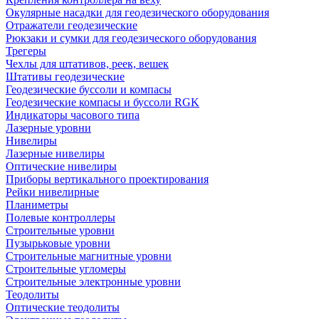
Окулярные насадки для геодезического оборудования
Отражатели геодезические
Рюкзаки и сумки для геодезического оборудования
Трегеры
Чехлы для штативов, реек, вешек
Штативы геодезические
Геодезические буссоли и компасы
Геодезические компасы и буссоли RGK
Индикаторы часового типа
Лазерные уровни
Нивелиры
Лазерные нивелиры
Оптические нивелиры
Приборы вертикального проектирования
Рейки нивелирные
Планиметры
Полевые контроллеры
Строительные уровни
Пузырьковые уровни
Строительные магнитные уровни
Строительные угломеры
Строительные электронные уровни
Теодолиты
Оптические теодолиты