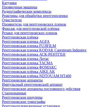
Катушки
Проявочные машины
Радиографические комплексы
Реактивы для обработки рентгенпленки
Очистители
Проявители для рентгеновских пленок
Фиксаж для рентгеновской плёнки
Резаки для рентгеновских пленок
Рентгеновская плёнка
Рентгеновская пленка AGFA
Рентгеновская пленка FUJIFILM
Рентгеновская пленка KODAK Carestream Industrex
Рентгеновская пленка АСК-РЕНТГЕН
Рентгеновская пленка Литас
Рентгеновская пленка ТАСМА
Рентгеновская пленка ФОМАКС
Рентгеновская плёнка AIKE AK
Рентгеновская плёнка NDTQUAM HT400
Рентгеновские аппараты
Импульсный рентгеновский аппарат
Рентгеновские аппараты постоянного действия
Стационарные
Рентгеновские кроулеры
Рентгеновские томографы
Рентгенотелевизионные установки