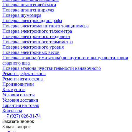
Поверка штангенрейсмаса
Поверка штангенциркуля
Поверка шумомера
Поверка электрокардиографа
Поверка электромагнитного толщиномера
Поверка электронного тахеометра
Поверка электронного теодолита
Поверка электронного термометра
Поверка электронного уровня
Поверка электронных весов
Поверка эталона (имитатора) вогнутости и выпуклости корня
сварного шва
Поверка эталона чувствительности канавочного
Ремонт дефектоскопа
Ремонт негатоскопа
Производители
Как купить
Условия оплаты
Условия доставки
Гарантия на товар
Контакты
+7 (927) 026-31-74
Заказать звонок
Задать вопрос