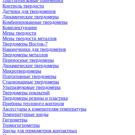
Трассопоисковые приемники
Контроль твердости
Датчики для твердомеров
Динамические твердомеры
Комбинированные твердомеры
Комплектующие
Меры твердости
Меры твердости металлов
Твердомеры Восток-7
Наконечники для твердомеров
Твердомеры металлов
Переносные твердомеры
Динамические твердомеры
Микротвердомеры
Портативные твердомеры
Стационарные твердомеры
Ультразвуковые твердомеры
Твердомеры покрытий
Твердомеры резины и пластика
Приборы теплового контроля
Аксессуары к измерителям температуры
Температурные зонды
Гигрометры
Термогигрометры
Зонды для термометров контактных