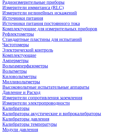
Радиоизмерительные приборы
Измерители иммитанса (RLC)
Измерители нелинейных искажений
Источники питания
Источники питания постоянного тока
Комплектующие для измерительных приборов
Рефлектометры
Стандартные пластины для испытаний
Частотомеры
Электрический контроль
Комплектующие
Амперметры
Вольтамперфазометры
Вольтметры
Киловольтметры
Милливольтметры
Высоковольтные испытательные аппараты
Давление и Расход
Измерители сопротивления заземления
Измерители электропроводности
Калибраторы
Калибраторы акустические и виброкалибраторы
Калибраторы давления
Калибраторы температуры
Модули давления