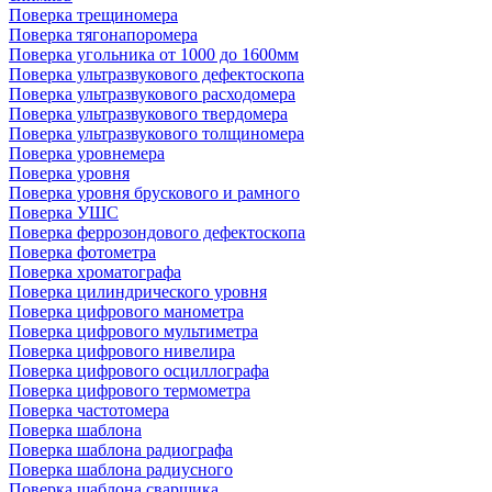
Поверка трещиномера
Поверка тягонапоромера
Поверка угольника от 1000 до 1600мм
Поверка ультразвукового дефектоскопа
Поверка ультразвукового расходомера
Поверка ультразвукового твердомера
Поверка ультразвукового толщиномера
Поверка уровнемера
Поверка уровня
Поверка уровня брускового и рамного
Поверка УШС
Поверка феррозондового дефектоскопа
Поверка фотометра
Поверка хроматографа
Поверка цилиндрического уровня
Поверка цифрового манометра
Поверка цифрового мультиметра
Поверка цифрового нивелира
Поверка цифрового осциллографа
Поверка цифрового термометра
Поверка частотомера
Поверка шаблона
Поверка шаблона радиографа
Поверка шаблона радиусного
Поверка шаблона сварщика