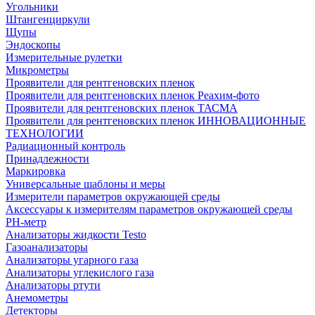
Угольники
Штангенциркули
Щупы
Эндоскопы
Измерительные рулетки
Микрометры
Проявители для рентгеновских пленок
Проявители для рентгеновских пленок Реахим-фото
Проявители для рентгеновских пленок ТАСМА
Проявители для рентгеновских пленок ИННОВАЦИОННЫЕ
ТЕХНОЛОГИИ
Радиационный контроль
Принадлежности
Маркировка
Универсальные шаблоны и меры
Измерители параметров окружающей среды
Аксессуары к измерителям параметров окружающей среды
PH-метр
Анализаторы жидкости Testo
Газоанализаторы
Анализаторы угарного газа
Анализаторы углекислого газа
Анализаторы ртути
Анемометры
Детекторы