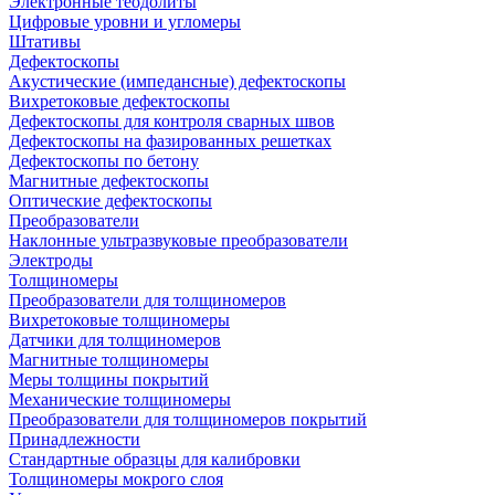
Электронные теодолиты
Цифровые уровни и угломеры
Штативы
Дефектоскопы
Акустические (импедансные) дефектоскопы
Вихретоковые дефектоскопы
Дефектоскопы для контроля сварных швов
Дефектоскопы на фазированных решетках
Дефектоскопы по бетону
Магнитные дефектоскопы
Оптические дефектоскопы
Преобразователи
Наклонные ультразвуковые преобразователи
Электроды
Толщиномеры
Преобразователи для толщиномеров
Вихретоковые толщиномеры
Датчики для толщиномеров
Магнитные толщиномеры
Меры толщины покрытий
Механические толщиномеры
Преобразователи для толщиномеров покрытий
Принадлежности
Стандартные образцы для калибровки
Толщиномеры мокрого слоя