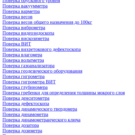
Поверка брускового уровня
Поверка вакуумметра
Поверка варметра
Поверка весов
Поверка весов общего назначения до 100кг
Поверка виброметра
Поверка видеоэндоскопа
Поверка вискозиметра
Поверка ВИТ
Поверка вихретокового дефектоскопа
Поверка влагомера
Поверка вольтметра
Поверка газоанализатора
Поверка геодезического оборудования
Поверка гигрометра
Поверка гигрометра ВИТ
Поверка глубиномера
Поверка гребенки для определения толщины мокрого слоя
Поверка денситометра
Поверка дефектоскопа
Поверка динамического твердомера
Поверка динамометра
Поверка динамометраического ключа
Поверка дозатора
Поверка дозиметра