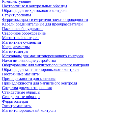
Комплектующие
Настроечные и контрольные образцы
Образцы для вихретокового контроля
Структуроскопы
Ферритометры / измерители электропроводности
Кабели соединительные для преобразователей
Паяльное оборудование
Сварочное оборудование
Магнитный контроль
Магнитные суспензии
Коэрцитиметры
Магнитометры
Материалы для магнитопорошкового контроля
Намагничивающие устройства
Оборудование для магнитопорошкового контроля
Образцы для магнитопорошкового контроля
Постоянные магниты
Принадлежности для контроля
Принадлежности для магнитного контроля
Средства документирования
Стандартные образцы
Стандартные образцы
Ферритометры
Электромагниты
Магнитопорошковый контроль