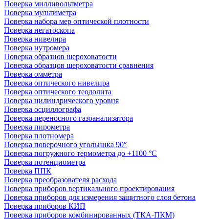
Поверка милливольтметра
Поверка мультиметра
Поверка набора мер оптической плотности
Поверка негатоскопа
Поверка нивелира
Поверка нутромера
Поверка образцов шероховатости
Поверка образцов шероховатости сравнения
Поверка омметра
Поверка оптического нивелира
Поверка оптического теодолита
Поверка цилиндрического уровня
Поверка осциллографа
Поверка переносного газоанализатора
Поверка пирометра
Поверка плотномера
Поверка поверочного угольника 90°
Поверка погружного термометра до +1100 °С
Поверка потенциометра
Поверка ППК
Поверка преобразователя расхода
Поверка приборов вертикального проектирования
Поверка приборов для измерения защитного слоя бетона
Поверка приборов КИП
Поверка приборов комбинированных (ТКА-ПКМ)