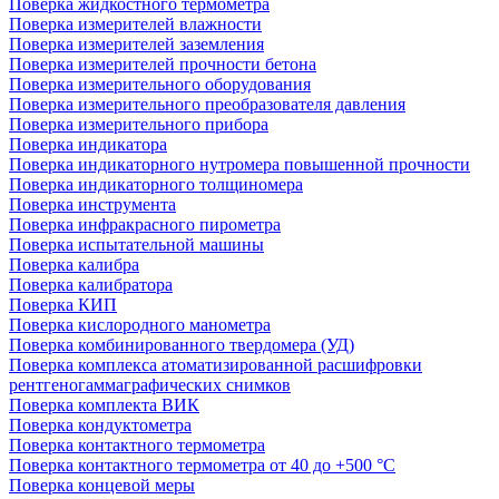
Поверка жидкостного термометра
Поверка измерителей влажности
Поверка измерителей заземления
Поверка измерителей прочности бетона
Поверка измерительного оборудования
Поверка измерительного преобразователя давления
Поверка измерительного прибора
Поверка индикатора
Поверка индикаторного нутромера повышенной прочности
Поверка индикаторного толщиномера
Поверка инструмента
Поверка инфракрасного пирометра
Поверка испытательной машины
Поверка калибра
Поверка калибратора
Поверка КИП
Поверка кислородного манометра
Поверка комбинированного твердомера (УД)
Поверка комплекса атоматизированной расшифровки
рентгеногаммаграфических снимков
Поверка комплекта ВИК
Поверка кондуктометра
Поверка контактного термометра
Поверка контактного термометра от 40 до +500 °С
Поверка концевой меры