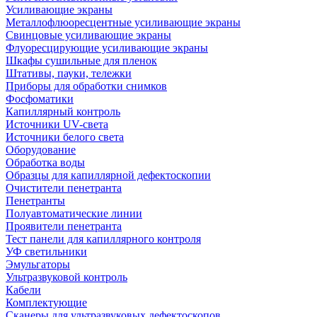
Усиливающие экраны
Металлофлюоресцентные усиливающие экраны
Свинцовые усиливающие экраны
Флуоресцирующие усиливающие экраны
Шкафы сушильные для пленок
Штативы, пауки, тележки
Приборы для обработки снимков
Фосфоматики
Капиллярный контроль
Источники UV-света
Источники белого света
Оборудование
Обработка воды
Образцы для капиллярной дефектоскопии
Очистители пенетранта
Пенетранты
Полуавтоматические линии
Проявители пенетранта
Тест панели для капиллярного контроля
УФ светильники
Эмульгаторы
Ультразвуковой контроль
Кабели
Комплектующие
Сканеры для ультразвуковых дефектоскопов