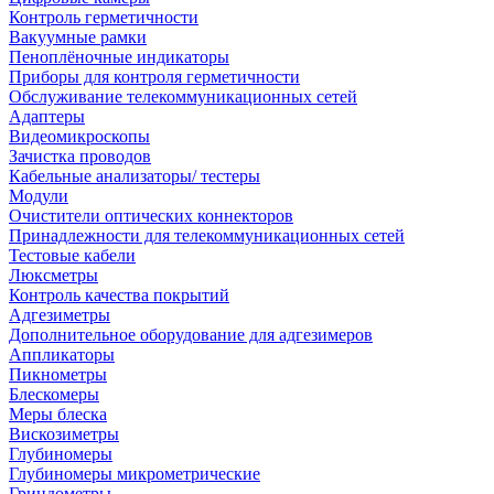
Контроль герметичности
Вакуумные рамки
Пеноплёночные индикаторы
Приборы для контроля герметичности
Обслуживание телекоммуникационных сетей
Адаптеры
Видеомикроскопы
Зачистка проводов
Кабельные анализаторы/ тестеры
Модули
Очистители оптических коннекторов
Принадлежности для телекоммуникационных сетей
Тестовые кабели
Люксметры
Контроль качества покрытий
Адгезиметры
Дополнительное оборудование для адгезимеров
Аппликаторы
Пикнометры
Блескомеры
Меры блеска
Вискозиметры
Глубиномеры
Глубиномеры микрометрические
Гриндометры