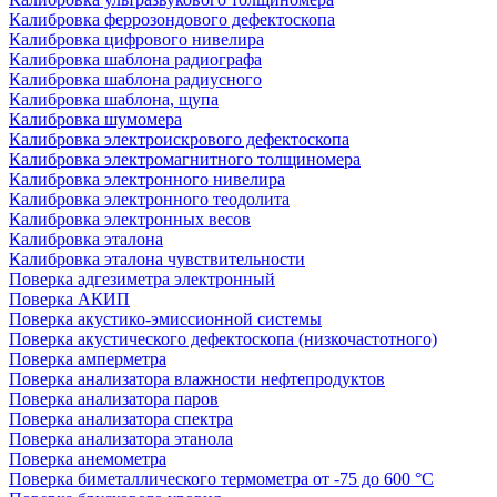
Калибровка феррозондового дефектоскопа
Калибровка цифрового нивелира
Калибровка шаблона радиографа
Калибровка шаблона радиусного
Калибровка шаблона, щупа
Калибровка шумомера
Калибровка электроискрового дефектоскопа
Калибровка электромагнитного толщиномера
Калибровка электронного нивелира
Калибровка электронного теодолита
Калибровка электронных весов
Калибровка эталона
Калибровка эталона чувствительности
Поверка адгезиметра электронный
Поверка АКИП
Поверка акустико-эмиссионной системы
Поверка акустического дефектоскопа (низкочастотного)
Поверка амперметра
Поверка анализатора влажности нефтепродуктов
Поверка анализатора паров
Поверка анализатора спектра
Поверка анализатора этанола
Поверка анемометра
Поверка биметаллического термометра от -75 до 600 °С