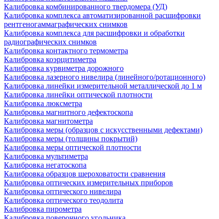
Калибровка комбинированного твердомера (УД)
Калибровка комплекса автоматизированной расшифровки
рентгеногаммаграфических снимков
Калибровка комплекса для расшифровки и обработки
радиографических снимков
Калибровка контактного термометра
Калибровка коэрцитиметра
Калибровка курвиметра дорожного
Калибровка лазерного нивелира (линейного/ротационного)
Калибровка линейки измерительной металлической до 1 м
Калибровка линейки оптической плотности
Калибровка люксметра
Калибровка магнитного дефектоскопа
Калибровка магнитометра
Калибровка меры (образцов с искусственными дефектами)
Калибровка меры (толщины покрытий)
Калибровка меры оптической плотности
Калибровка мультиметра
Калибровка негатоскопа
Калибровка образцов шероховатости сравнения
Калибровка оптических измерительных приборов
Калибровка оптического нивелира
Калибровка оптического теодолита
Калибровка пирометра
Калибровка поверочного угольника