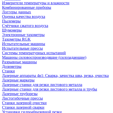
Измерители температуры и влажности
Комбинированные приборы
Логгеры данных
Оценка качества воздуха
Пылемеры
Счётчики сжатого воздуха
Шумомеры
Электронные тахометры
Тахометры RGK
Испытательные машины
Испытательные прессы
Системы температурных испытаний
Машины силовоспроизводящие (силозадающие)
Разрывные машины
Дозиметры
Станки
Лазерные аппараты 4в1: Сварка, зачистка шва, резка, очистка
Лазерные маркеры
Лазерные станки для резки листового металла
Лазерные станки для резки листового металла и трубы
Лазерные труборезы
Листогибочные прессы
Станки лазерной очистки
Станки лазерной сварки
Установки гидроабразивной резки