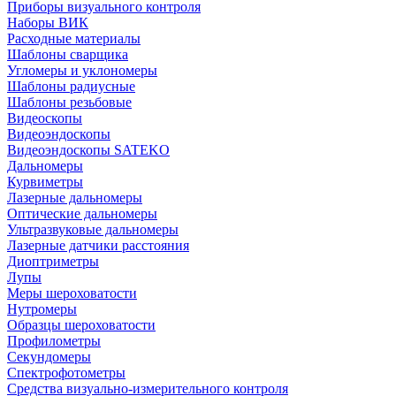
Приборы визуального контроля
Наборы ВИК
Расходные материалы
Шаблоны сварщика
Угломеры и уклономеры
Шаблоны радиусные
Шаблоны резьбовые
Видеоскопы
Видеоэндоскопы
Видеоэндоскопы SATEKO
Дальномеры
Курвиметры
Лазерные дальномеры
Оптические дальномеры
Ультразвуковые дальномеры
Лазерные датчики расстояния
Диоптриметры
Лупы
Меры шероховатости
Нутромеры
Образцы шероховатости
Профилометры
Секундомеры
Спектрофотометры
Средства визуально-измерительного контроля