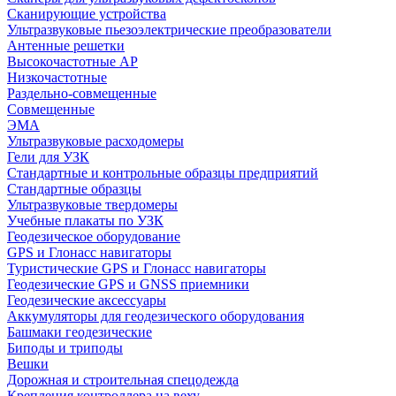
Сканирующие устройства
Ультразвуковые пьезоэлектрические преобразователи
Антенные решетки
Высокочастотные АР
Низкочастотные
Раздельно-совмещенные
Совмещенные
ЭМА
Ультразвуковые расходомеры
Гели для УЗК
Стандартные и контрольные образцы предприятий
Стандартные образцы
Ультразвуковые твердомеры
Учебные плакаты по УЗК
Геодезическое оборудование
GPS и Глонасс навигаторы
Туристические GPS и Глонасс навигаторы
Геодезические GPS и GNSS приемники
Геодезические аксессуары
Аккумуляторы для геодезического оборудования
Башмаки геодезические
Биподы и триподы
Вешки
Дорожная и строительная спецодежда
Крепления контроллера на веху