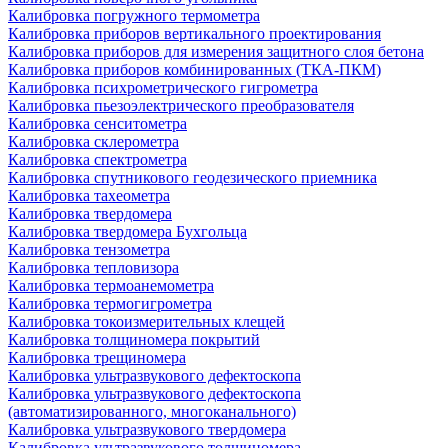
Калибровка погружного термометра
Калибровка приборов вертикального проектирования
Калибровка приборов для измерения защитного слоя бетона
Калибровка приборов комбинированных (ТКА-ПКМ)
Калибровка психрометрического гигрометра
Калибровка пьезоэлектрического преобразователя
Калибровка сенситометра
Калибровка склерометра
Калибровка спектрометра
Калибровка спутникового геодезического приемника
Калибровка тахеометра
Калибровка твердомера
Калибровка твердомера Бухгольца
Калибровка тензометра
Калибровка тепловизора
Калибровка термоанемометра
Калибровка термогигрометра
Калибровка токоизмерительных клещей
Калибровка толщиномера покрытий
Калибровка трещиномера
Калибровка ультразвукового дефектоскопа
Калибровка ультразвукового дефектоскопа
(автоматизированного, многоканального)
Калибровка ультразвукового твердомера
Калибровка ультразвукового толщиномера