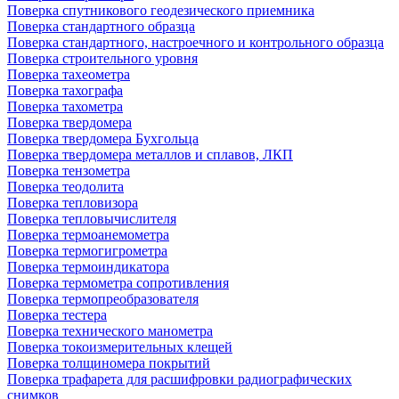
Поверка спутникового геодезического приемника
Поверка стандартного образца
Поверка стандартного, настроечного и контрольного образца
Поверка строительного уровня
Поверка тахеометра
Поверка тахографа
Поверка тахометра
Поверка твердомера
Поверка твердомера Бухгольца
Поверка твердомера металлов и сплавов, ЛКП
Поверка тензометра
Поверка теодолита
Поверка тепловизора
Поверка тепловычислителя
Поверка термоанемометра
Поверка термогигрометра
Поверка термоиндикатора
Поверка термометра сопротивления
Поверка термопреобразователя
Поверка тестера
Поверка технического манометра
Поверка токоизмерительных клещей
Поверка толщиномера покрытий
Поверка трафарета для расшифровки радиографических
снимков