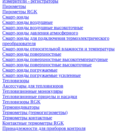
Измерители - регистраторы
Пирометры
Пирометры RGK
Смарт-зонды
Смарт-зонды воздушные
Смарт-зонды воздушные высокоточные
Смарт-зонды давления атмосферного
Смарт-зонды для подключения термоэлектрического
преобразователя
Смарт-зонды относительной влажности и температуры
Смарт-зонды поверхностные
Смарт-зонды поверхностные высокотемпературные
Смарт-зонды поверхностные высокоточные
Смарт-зонды погружаемые
Смарт-зонды погружаемые усиленные
Тепловизоры
Аксессуары для тепловизоров
Тепловизионные монокуляры
Тепловизионные прицелы и насадки
Тепловизоры RGK
Термоиндикаторы
Термометры (термогигрометры)
Термометры контактные
Контактные термометры RGK
Принадлежности для приборов контроля