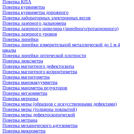
Поверка КПА
Поверка курвиметра
Поверка курвиметра дорожного
Поверка лабораторных электронных весов
Поверка лазерного дальномера
Поверка лазерного нивелира (линейного/ротационного)
Поверка лазерного уровня
Поверка линейки
Поверка линейки измерительной металлической до 1 м 4
шкалы
Поверка линейки оптической плотности
Поверка люксметра
Поверка магнитного дефектоскопа
Поверка магнитного коэрцитиметра
Поверка магнитометра
Поверка мановакуумметра
Поверка манометра редукторов
Поверка мегаомметра
Поверка мерника
Поверка меры (образцов с искусственными дефектами)
Поверка меры (толщины покрытий)
Поверка меры дефектоскопической
Поверка метрана
Поверка механического адгезиметра
Поверка микрометра