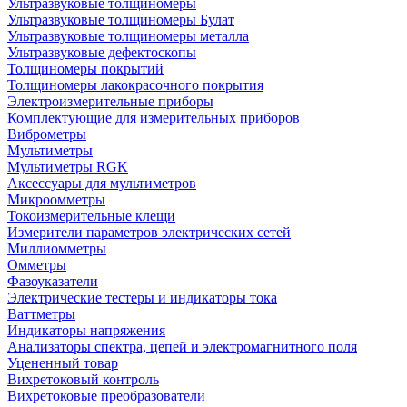
Ультразвуковые толщиномеры
Ультразвуковые толщиномеры Булат
Ультразвуковые толщиномеры металла
Ультразвуковые дефектоскопы
Толщиномеры покрытий
Толщиномеры лакокрасочного покрытия
Электроизмерительные приборы
Комплектующие для измерительных приборов
Виброметры
Мультиметры
Мультиметры RGK
Аксессуары для мультиметров
Микроомметры
Токоизмерительные клещи
Измерители параметров электрических сетей
Миллиомметры
Омметры
Фазоуказатели
Электрические тестеры и индикаторы тока
Ваттметры
Индикаторы напряжения
Анализаторы спектра, цепей и электромагнитного поля
Уцененный товар
Вихретоковый контроль
Вихретоковые преобразователи