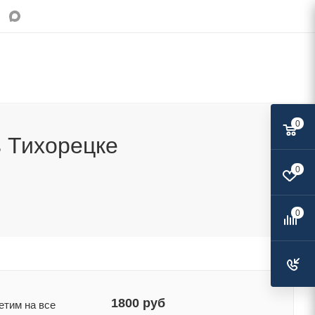
0
в Тихорецке
0
Поделиться:
0
1800 руб
етим на все