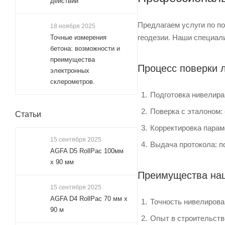
действии
Предлагаем услуги по по
18 ноября 2025
геодезии. Наши специал
Точные измерения
бетона: возможности и
преимущества
Процесс поверки 
электронных
склерометров.
Подготовка нивелира
Поверка с эталоном:
Статьи
Корректировка парам
15 сентября 2025
Выдача протокола: п
AGFA D5 RollPac 100мм
х 90 мм
Преимущества на
15 сентября 2025
AGFA D4 RollPac 70 мм x
Точность нивелирова
90 м
Опыт в строительств