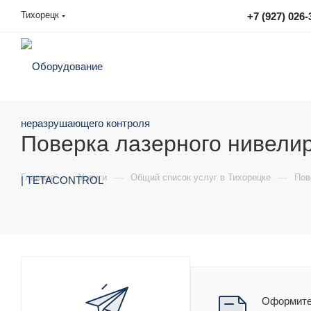
Тихорецк
+7 (927) 026-
sales@tetacontrol.ru
Поверка лазерного нивелир
—
—
—
Главная
Услуги
Общий список услуг в Тихорецке
Пов
Оформите 