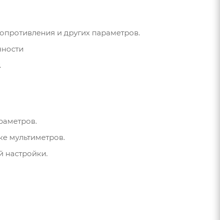
сопротивления и других параметров.
чности
.
раметров.
ке мультиметров.
й настройки.