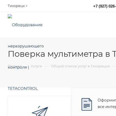
Тихорецк
+7 (927) 026
sales@tetacontrol.ru
Поверка мультиметра в 
—
—
—
Главная
Услуги
Общий список услуг в Тихорецке
Оформите
все инт