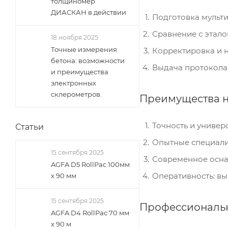
толщиномер
ДИАСКАН в действии
Подготовка мульти
Сравнение с этало
18 ноября 2025
Точные измерения
Корректировка и н
бетона: возможности
Выдача протокола
и преимущества
электронных
склерометров.
Преимущества 
Точность и универ
Статьи
Опытные специали
15 сентября 2025
Современное осна
AGFA D5 RollPac 100мм
Оперативность: вы
х 90 мм
15 сентября 2025
Профессиональн
AGFA D4 RollPac 70 мм
x 90 м