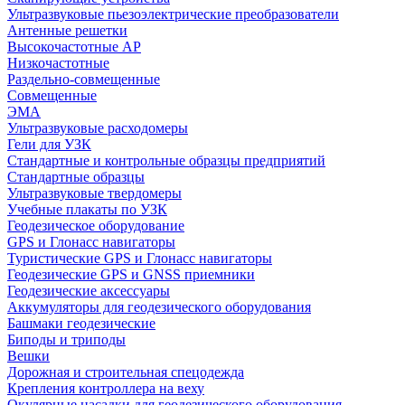
Ультразвуковые пьезоэлектрические преобразователи
Антенные решетки
Высокочастотные АР
Низкочастотные
Раздельно-совмещенные
Совмещенные
ЭМА
Ультразвуковые расходомеры
Гели для УЗК
Стандартные и контрольные образцы предприятий
Стандартные образцы
Ультразвуковые твердомеры
Учебные плакаты по УЗК
Геодезическое оборудование
GPS и Глонасс навигаторы
Туристические GPS и Глонасс навигаторы
Геодезические GPS и GNSS приемники
Геодезические аксессуары
Аккумуляторы для геодезического оборудования
Башмаки геодезические
Биподы и триподы
Вешки
Дорожная и строительная спецодежда
Крепления контроллера на веху
Окулярные насадки для геодезического оборудования