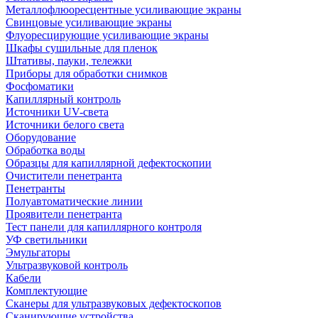
Металлофлюоресцентные усиливающие экраны
Свинцовые усиливающие экраны
Флуоресцирующие усиливающие экраны
Шкафы сушильные для пленок
Штативы, пауки, тележки
Приборы для обработки снимков
Фосфоматики
Капиллярный контроль
Источники UV-света
Источники белого света
Оборудование
Обработка воды
Образцы для капиллярной дефектоскопии
Очистители пенетранта
Пенетранты
Полуавтоматические линии
Проявители пенетранта
Тест панели для капиллярного контроля
УФ светильники
Эмульгаторы
Ультразвуковой контроль
Кабели
Комплектующие
Сканеры для ультразвуковых дефектоскопов
Сканирующие устройства