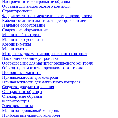
Настроечные и контрольные образцы
Образцы для вихретокового контроля
Структуроскопы
Ферритометры / измерители электропроводности
Кабели соединительные для преобразователей
Паяльное оборудование
Сварочное оборудование
Магнитный контроль
Магнитные суспензии
Коэрцитиметры
Магнитометры
Материалы для магнитопорошкового контроля
Намагничивающие устройства
Оборудование для магнитопорошкового контроля
Образцы для магнитопорошкового контроля
Постоянные магниты
Принадлежности для контроля
Принадлежности для магнитного контроля
Средства документирования
Стандартные образцы
Стандартные образцы
Ферритометры
Электромагниты
Магнитопорошковый контроль
Приборы визуального контроля