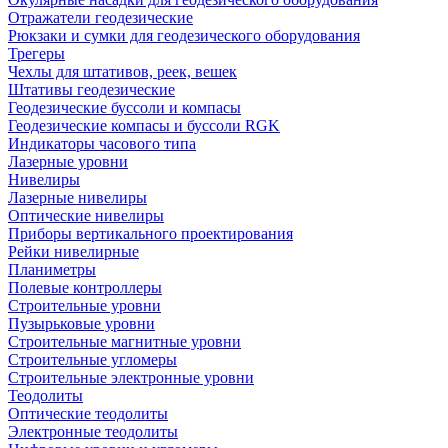
Отражатели геодезические
Рюкзаки и сумки для геодезического оборудования
Трегеры
Чехлы для штативов, реек, вешек
Штативы геодезические
Геодезические буссоли и компасы
Геодезические компасы и буссоли RGK
Индикаторы часового типа
Лазерные уровни
Нивелиры
Лазерные нивелиры
Оптические нивелиры
Приборы вертикального проектирования
Рейки нивелирные
Планиметры
Полевые контроллеры
Строительные уровни
Пузырьковые уровни
Строительные магнитные уровни
Строительные угломеры
Строительные электронные уровни
Теодолиты
Оптические теодолиты
Электронные теодолиты