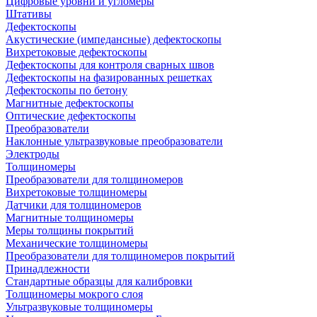
Цифровые уровни и угломеры
Штативы
Дефектоскопы
Акустические (импедансные) дефектоскопы
Вихретоковые дефектоскопы
Дефектоскопы для контроля сварных швов
Дефектоскопы на фазированных решетках
Дефектоскопы по бетону
Магнитные дефектоскопы
Оптические дефектоскопы
Преобразователи
Наклонные ультразвуковые преобразователи
Электроды
Толщиномеры
Преобразователи для толщиномеров
Вихретоковые толщиномеры
Датчики для толщиномеров
Магнитные толщиномеры
Меры толщины покрытий
Механические толщиномеры
Преобразователи для толщиномеров покрытий
Принадлежности
Стандартные образцы для калибровки
Толщиномеры мокрого слоя
Ультразвуковые толщиномеры