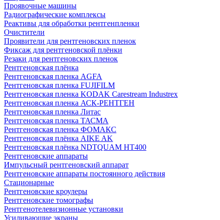
Проявочные машины
Радиографические комплексы
Реактивы для обработки рентгенпленки
Очистители
Проявители для рентгеновских пленок
Фиксаж для рентгеновской плёнки
Резаки для рентгеновских пленок
Рентгеновская плёнка
Рентгеновская пленка AGFA
Рентгеновская пленка FUJIFILM
Рентгеновская пленка KODAK Carestream Industrex
Рентгеновская пленка АСК-РЕНТГЕН
Рентгеновская пленка Литас
Рентгеновская пленка ТАСМА
Рентгеновская пленка ФОМАКС
Рентгеновская плёнка AIKE AK
Рентгеновская плёнка NDTQUAM HT400
Рентгеновские аппараты
Импульсный рентгеновский аппарат
Рентгеновские аппараты постоянного действия
Стационарные
Рентгеновские кроулеры
Рентгеновские томографы
Рентгенотелевизионные установки
Усиливающие экраны