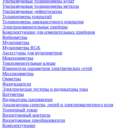
Ультразвуковые толщиномеры Булат
Ультразвуковые толщиномеры металла
Ультразвуковые дефектоскопы
Толщиномеры покрытий
Толщиномеры лакокрасочного покрытия
Электроизмерительные приборы
Комплектующие для измерительных приборов
Виброметры
Мультиметры
Мультиметры RGK
Аксессуары для мультиметров
Микроомметры
Токоизмерительные клещи
Измерители параметров электрических сетей
Миллиомметры
Омметры
Фазоуказатели
Электрические тестеры и индикаторы тока
Ваттметры
Индикаторы напряжения
Анализаторы спектра, цепей и электромагнитного поля
Уцененный товар
Вихретоковый контроль
Вихретоковые преобразователи
Комплектующие