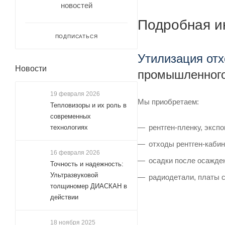
новостей
Подробная 
ПОДПИСАТЬСЯ
Утилизация от
Новости
промышленного
19 февраля 2026
Мы приобретаем:
Тепловизоры и их роль в
современных
рентген-пленку, эксп
технологиях
отходы рентген-кабин
16 февраля 2026
осадки после осажде
Точность и надежность:
Ультразвуковой
радиодетали, платы 
толщиномер ДИАСКАН в
действии
18 ноября 2025