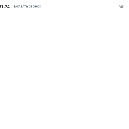
31-74
ЗАКАЗАТЬ ЗВОНОК
СНОЙ ТЕХНИКИ, КОМПЬЮТЕРОВ И ПРОМЫШЛЕННОГО ОБОРУДОВАНИЯ
в в Тихорецке