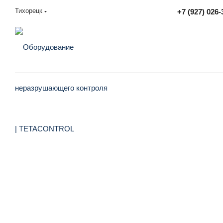
Тихорецк
+7 (927) 026-
sales@tetacontrol.ru
УТИЛИЗАЦИЯ ОТХОДОВ ОТ ФОТО, РЕНГЕН-ПРОИЗВОДСТВА, ОФИ
Утилизация рентген отходо
в день отгрузки