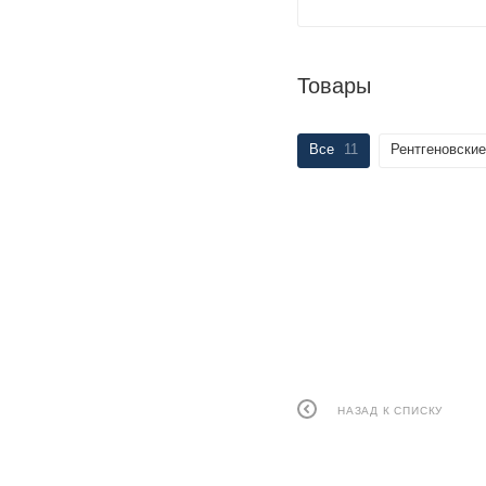
Товары
Все
11
Рентгеновски
НАЗАД К СПИСКУ