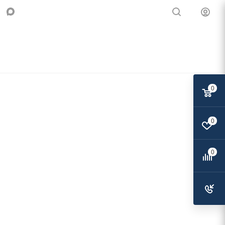
0
0
0