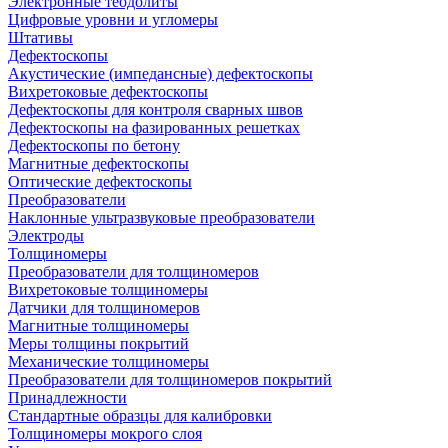
Электронные теодолиты
Цифровые уровни и угломеры
Штативы
Дефектоскопы
Акустические (импедансные) дефектоскопы
Вихретоковые дефектоскопы
Дефектоскопы для контроля сварных швов
Дефектоскопы на фазированных решетках
Дефектоскопы по бетону
Магнитные дефектоскопы
Оптические дефектоскопы
Преобразователи
Наклонные ультразвуковые преобразователи
Электроды
Толщиномеры
Преобразователи для толщиномеров
Вихретоковые толщиномеры
Датчики для толщиномеров
Магнитные толщиномеры
Меры толщины покрытий
Механические толщиномеры
Преобразователи для толщиномеров покрытий
Принадлежности
Стандартные образцы для калибровки
Толщиномеры мокрого слоя