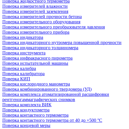
Поверка жидкостного термометра
Поверка измерителей влажности
Поверка измерителей заземления
Поверка измерителей прочности бетона
Поверка измерительного оборудования
Поверка измерительного преобразователя давления
Поверка измерительного прибора
Поверка индикатора
Поверка индикаторного нутромера повышенной прочности
Поверка индикаторного толщиномера
Поверка инструмента
Поверка инфракрасного пирометра
Поверка испытательной машины
Поверка калибра
Поверка калибратора
Поверка КИП
Поверка кислородного манометра
Поверка комбинированного твердомера (УД)
Поверка комплекса атоматизированной расшифровки
рентгеногаммаграфических снимков
Поверка комплекта ВИК
Поверка кондуктометра
Поверка контактного термометра
Поверка контактного термометра от 40 до +500 °С
Поверка концевой меры