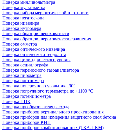
Поверка милливольтметра
Поверка мультиметра
Поверка набора мер оптической плотности
Поверка негатоскопа
Поверка нивелира
Поверка нутромера
Поверка образцов шероховатости
Поверка образцов шероховатости сравнения
Поверка омметра
Поверка оптического нивелира
Поверка оптического теодолита
Поверка цилиндрического уровня
Поверка осциллографа
Поверка переносного газоанализатора
Поверка пирометра
Поверка плотномера
Поверка поверочного угольника 90°
Поверка погружного термометра до +1100 °С
Поверка потенциометра
Поверка ППК
Поверка преобразователя расхода
Поверка приборов вертикального проектирования
Поверка приборов для измерения защитного слоя бетона
Поверка приборов КИП
Поверка приборов комбинированных (ТКА-ПКМ)