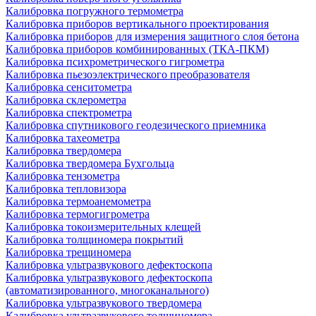
Калибровка погружного термометра
Калибровка приборов вертикального проектирования
Калибровка приборов для измерения защитного слоя бетона
Калибровка приборов комбинированных (ТКА-ПКМ)
Калибровка психрометрического гигрометра
Калибровка пьезоэлектрического преобразователя
Калибровка сенситометра
Калибровка склерометра
Калибровка спектрометра
Калибровка спутникового геодезического приемника
Калибровка тахеометра
Калибровка твердомера
Калибровка твердомера Бухгольца
Калибровка тензометра
Калибровка тепловизора
Калибровка термоанемометра
Калибровка термогигрометра
Калибровка токоизмерительных клещей
Калибровка толщиномера покрытий
Калибровка трещиномера
Калибровка ультразвукового дефектоскопа
Калибровка ультразвукового дефектоскопа
(автоматизированного, многоканального)
Калибровка ультразвукового твердомера
Калибровка ультразвукового толщиномера