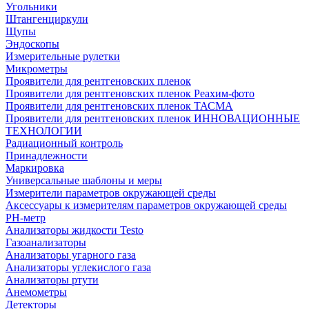
Угольники
Штангенциркули
Щупы
Эндоскопы
Измерительные рулетки
Микрометры
Проявители для рентгеновских пленок
Проявители для рентгеновских пленок Реахим-фото
Проявители для рентгеновских пленок ТАСМА
Проявители для рентгеновских пленок ИННОВАЦИОННЫЕ
ТЕХНОЛОГИИ
Радиационный контроль
Принадлежности
Маркировка
Универсальные шаблоны и меры
Измерители параметров окружающей среды
Аксессуары к измерителям параметров окружающей среды
PH-метр
Анализаторы жидкости Testo
Газоанализаторы
Анализаторы угарного газа
Анализаторы углекислого газа
Анализаторы ртути
Анемометры
Детекторы