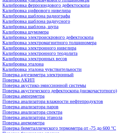
Калибровка феррозондового дефектоскопа
Калибровка цифрового нивелира
Калибровка шаблона радиографа
Калибровка шаблона радиусного
Калибровка шаблона, щупа
Калибровка шумомера
Калибровка электроискрового дефектоскопа
Калибровка электромагнитного толщиномера
Калибровка электронного нивелира
Калибровка электронного теодолита
Калибровка электронных весов
Калибровка эталона
Калибровка эталона чувствительности
Поверка адгезиметра электронный
Поверка АКИП
Поверка акустико-эмиссионной системы
Поверка акустического дефектоскопа (низкочастотного)
Поверка амперметра
Поверка анализатора влажности нефтепродуктов
Поверка анализатора паров
Поверка анализатора спектра
Поверка анализатора этанола
Поверка анемометра
Поверка биметаллического термометра от -75 до 600 °С