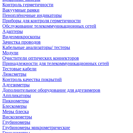
Контроль герметичности
Вакуумные рамки
Пеноплёночные индикаторы
Приборы для контроля герметичности
Обслуживание телекоммуникационных сетей
Адаптеры
Видеомикроскопы
Зачистка проводов
Кабельные анализаторы/ тестеры
Модули
Очистители оптических коннекторов
Принадлежности для телекоммуникационных сетей
Тестовые кабели
Люксметры
Контроль качества покрытий
Адгезиметры
Дополнительное оборудование для адгезимеров
Аппликаторы
Пикнометры
Блескомеры
Меры блеска
Вискозиметры
Глубиномеры
Глубиномеры микрометрические
Гриндометры