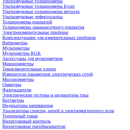
Ультразвуковые толщиномеры
Ультразвуковые толщиномеры Булат
Ультразвуковые толщиномеры металла
Ультразвуковые дефектоскопы
Толщиномеры покрытий
Толщиномеры лакокрасочного покрытия
Электроизмерительные приборы
Комплектующие для измерительных приборов
Виброметры
Мультиметры
Мультиметры RGK
Аксессуары для мультиметров
Микроомметры
Токоизмерительные клещи
Измерители параметров электрических сетей
Миллиомметры
Омметры
Фазоуказатели
Электрические тестеры и индикаторы тока
Ваттметры
Индикаторы напряжения
Анализаторы спектра, цепей и электромагнитного поля
Уцененный товар
Вихретоковый контроль
Вихретоковые преобразователи