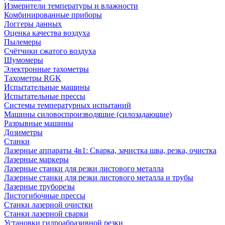
Измерители температуры и влажности
Комбинированные приборы
Логгеры данных
Оценка качества воздуха
Пылемеры
Счётчики сжатого воздуха
Шумомеры
Электронные тахометры
Тахометры RGK
Испытательные машины
Испытательные прессы
Системы температурных испытаний
Машины силовоспроизводящие (силозадающие)
Разрывные машины
Дозиметры
Станки
Лазерные аппараты 4в1: Сварка, зачистка шва, резка, очистка
Лазерные маркеры
Лазерные станки для резки листового металла
Лазерные станки для резки листового металла и трубы
Лазерные труборезы
Листогибочные прессы
Станки лазерной очистки
Станки лазерной сварки
Установки гидроабразивной резки