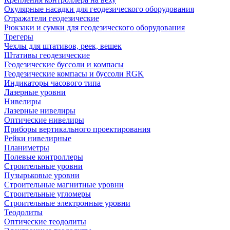
Окулярные насадки для геодезического оборудования
Отражатели геодезические
Рюкзаки и сумки для геодезического оборудования
Трегеры
Чехлы для штативов, реек, вешек
Штативы геодезические
Геодезические буссоли и компасы
Геодезические компасы и буссоли RGK
Индикаторы часового типа
Лазерные уровни
Нивелиры
Лазерные нивелиры
Оптические нивелиры
Приборы вертикального проектирования
Рейки нивелирные
Планиметры
Полевые контроллеры
Строительные уровни
Пузырьковые уровни
Строительные магнитные уровни
Строительные угломеры
Строительные электронные уровни
Теодолиты
Оптические теодолиты