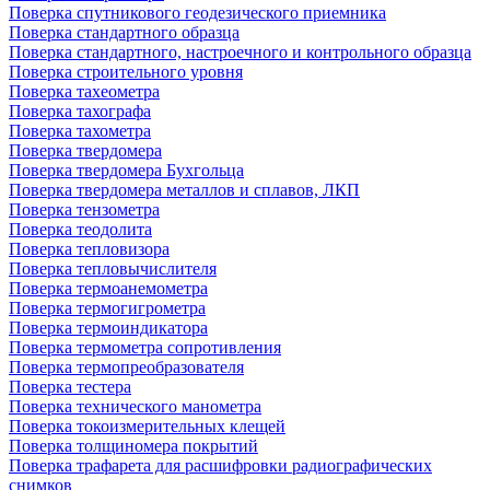
Поверка спутникового геодезического приемника
Поверка стандартного образца
Поверка стандартного, настроечного и контрольного образца
Поверка строительного уровня
Поверка тахеометра
Поверка тахографа
Поверка тахометра
Поверка твердомера
Поверка твердомера Бухгольца
Поверка твердомера металлов и сплавов, ЛКП
Поверка тензометра
Поверка теодолита
Поверка тепловизора
Поверка тепловычислителя
Поверка термоанемометра
Поверка термогигрометра
Поверка термоиндикатора
Поверка термометра сопротивления
Поверка термопреобразователя
Поверка тестера
Поверка технического манометра
Поверка токоизмерительных клещей
Поверка толщиномера покрытий
Поверка трафарета для расшифровки радиографических
снимков