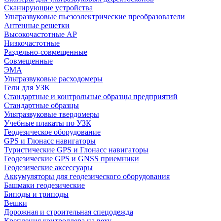
Сканирующие устройства
Ультразвуковые пьезоэлектрические преобразователи
Антенные решетки
Высокочастотные АР
Низкочастотные
Раздельно-совмещенные
Совмещенные
ЭМА
Ультразвуковые расходомеры
Гели для УЗК
Стандартные и контрольные образцы предприятий
Стандартные образцы
Ультразвуковые твердомеры
Учебные плакаты по УЗК
Геодезическое оборудование
GPS и Глонасс навигаторы
Туристические GPS и Глонасс навигаторы
Геодезические GPS и GNSS приемники
Геодезические аксессуары
Аккумуляторы для геодезического оборудования
Башмаки геодезические
Биподы и триподы
Вешки
Дорожная и строительная спецодежда
Крепления контроллера на веху