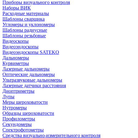
Приборы визуального контроля
Наборы ВИК
Расходные материалы
Шаблоны сварщика
Угломеры и уклономеры
Шаблоны радиусные
Шаблоны резьбовые
Видеоскопы
Видеоэндоскопы
Видеоэндоскопы SATEKO
Дальномеры
Курвиметры
Лазерные дальномеры
Оптические дальномеры
Ультразвуковые дальномеры
Лазерные датчики расстояния
Диоптриметры
Лупы
Меры шероховатости
Нутромеры
Образцы шероховатости
Профилометры
Секундомеры
Спектрофотометры
Средства визуально-измерительного контроля