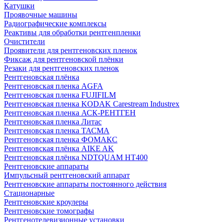
Катушки
Проявочные машины
Радиографические комплексы
Реактивы для обработки рентгенпленки
Очистители
Проявители для рентгеновских пленок
Фиксаж для рентгеновской плёнки
Резаки для рентгеновских пленок
Рентгеновская плёнка
Рентгеновская пленка AGFA
Рентгеновская пленка FUJIFILM
Рентгеновская пленка KODAK Carestream Industrex
Рентгеновская пленка АСК-РЕНТГЕН
Рентгеновская пленка Литас
Рентгеновская пленка ТАСМА
Рентгеновская пленка ФОМАКС
Рентгеновская плёнка AIKE AK
Рентгеновская плёнка NDTQUAM HT400
Рентгеновские аппараты
Импульсный рентгеновский аппарат
Рентгеновские аппараты постоянного действия
Стационарные
Рентгеновские кроулеры
Рентгеновские томографы
Рентгенотелевизионные установки