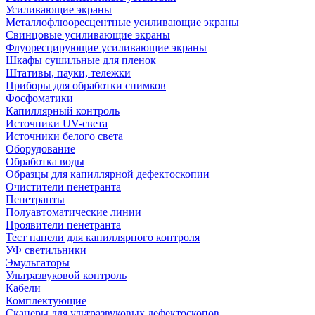
Усиливающие экраны
Металлофлюоресцентные усиливающие экраны
Свинцовые усиливающие экраны
Флуоресцирующие усиливающие экраны
Шкафы сушильные для пленок
Штативы, пауки, тележки
Приборы для обработки снимков
Фосфоматики
Капиллярный контроль
Источники UV-света
Источники белого света
Оборудование
Обработка воды
Образцы для капиллярной дефектоскопии
Очистители пенетранта
Пенетранты
Полуавтоматические линии
Проявители пенетранта
Тест панели для капиллярного контроля
УФ светильники
Эмульгаторы
Ультразвуковой контроль
Кабели
Комплектующие
Сканеры для ультразвуковых дефектоскопов