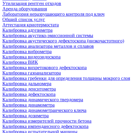
Утилизация рентген отходов
Аренда оборудования
Лаборатория неразрушающего контроля под ключ
Общий список услуг
Аттестация криотермостата
Калибровка адгезиметра
Калибровка акустико-эмиссионной системы
Калибровка акустического дефектоскопа (низкочастотного)
Калибровка анализатора металлов и сплавов
Калибровка виброметра
Калибровка видеоэндоскопа
Калибровка ВИК
Калибровка вихретокового дефектоскопа
Калибровка газоанализатора
Калибровка гребенки для определения толщины мокрого слоя
Калибровка дальномера
Калибровка денситометра
Калибровка дефектоскопа
Калибровка динамического твердомера
Калибровка динамометра
Калибровка динамометраического ключа
Калибровка дозиметра
Калибровка измерителей прочности бетона
Калибровка импендансного дефектоскопа
Калибровка испытательной машины