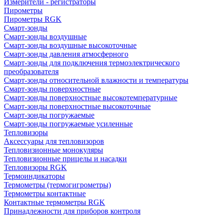
Измерители - регистраторы
Пирометры
Пирометры RGK
Смарт-зонды
Смарт-зонды воздушные
Смарт-зонды воздушные высокоточные
Смарт-зонды давления атмосферного
Смарт-зонды для подключения термоэлектрического
преобразователя
Смарт-зонды относительной влажности и температуры
Смарт-зонды поверхностные
Смарт-зонды поверхностные высокотемпературные
Смарт-зонды поверхностные высокоточные
Смарт-зонды погружаемые
Смарт-зонды погружаемые усиленные
Тепловизоры
Аксессуары для тепловизоров
Тепловизионные монокуляры
Тепловизионные прицелы и насадки
Тепловизоры RGK
Термоиндикаторы
Термометры (термогигрометры)
Термометры контактные
Контактные термометры RGK
Принадлежности для приборов контроля