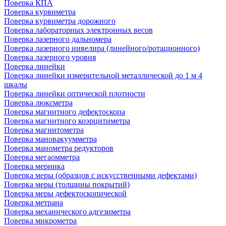
Поверка КПА
Поверка курвиметра
Поверка курвиметра дорожного
Поверка лабораторных электронных весов
Поверка лазерного дальномера
Поверка лазерного нивелира (линейного/ротационного)
Поверка лазерного уровня
Поверка линейки
Поверка линейки измерительной металлической до 1 м 4
шкалы
Поверка линейки оптической плотности
Поверка люксметра
Поверка магнитного дефектоскопа
Поверка магнитного коэрцитиметра
Поверка магнитометра
Поверка мановакуумметра
Поверка манометра редукторов
Поверка мегаомметра
Поверка мерника
Поверка меры (образцов с искусственными дефектами)
Поверка меры (толщины покрытий)
Поверка меры дефектоскопической
Поверка метрана
Поверка механического адгезиметра
Поверка микрометра