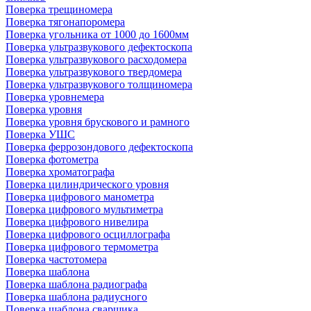
Поверка трещиномера
Поверка тягонапоромера
Поверка угольника от 1000 до 1600мм
Поверка ультразвукового дефектоскопа
Поверка ультразвукового расходомера
Поверка ультразвукового твердомера
Поверка ультразвукового толщиномера
Поверка уровнемера
Поверка уровня
Поверка уровня брускового и рамного
Поверка УШС
Поверка феррозондового дефектоскопа
Поверка фотометра
Поверка хроматографа
Поверка цилиндрического уровня
Поверка цифрового манометра
Поверка цифрового мультиметра
Поверка цифрового нивелира
Поверка цифрового осциллографа
Поверка цифрового термометра
Поверка частотомера
Поверка шаблона
Поверка шаблона радиографа
Поверка шаблона радиусного
Поверка шаблона сварщика