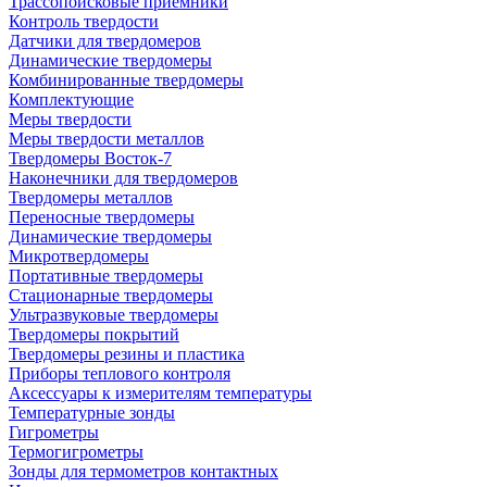
Трассопоисковые приемники
Контроль твердости
Датчики для твердомеров
Динамические твердомеры
Комбинированные твердомеры
Комплектующие
Меры твердости
Меры твердости металлов
Твердомеры Восток-7
Наконечники для твердомеров
Твердомеры металлов
Переносные твердомеры
Динамические твердомеры
Микротвердомеры
Портативные твердомеры
Стационарные твердомеры
Ультразвуковые твердомеры
Твердомеры покрытий
Твердомеры резины и пластика
Приборы теплового контроля
Аксессуары к измерителям температуры
Температурные зонды
Гигрометры
Термогигрометры
Зонды для термометров контактных