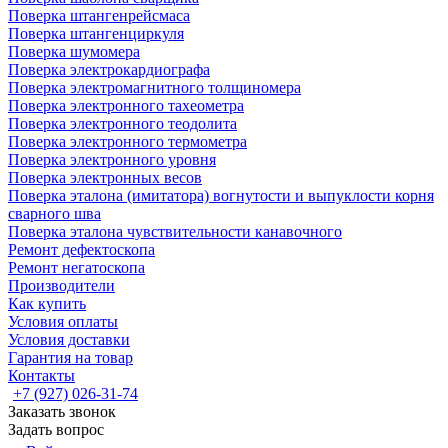
Поверка штангенрейсмаса
Поверка штангенциркуля
Поверка шумомера
Поверка электрокардиографа
Поверка электромагнитного толщиномера
Поверка электронного тахеометра
Поверка электронного теодолита
Поверка электронного термометра
Поверка электронного уровня
Поверка электронных весов
Поверка эталона (имитатора) вогнутости и выпуклости корня
сварного шва
Поверка эталона чувствительности канавочного
Ремонт дефектоскопа
Ремонт негатоскопа
Производители
Как купить
Условия оплаты
Условия доставки
Гарантия на товар
Контакты
+7 (927) 026-31-74
Заказать звонок
Задать вопрос