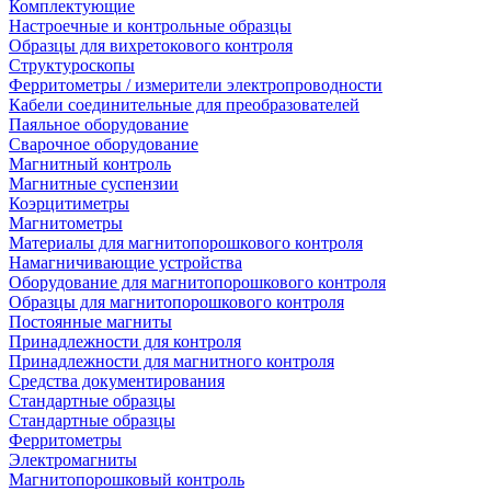
Комплектующие
Настроечные и контрольные образцы
Образцы для вихретокового контроля
Структуроскопы
Ферритометры / измерители электропроводности
Кабели соединительные для преобразователей
Паяльное оборудование
Сварочное оборудование
Магнитный контроль
Магнитные суспензии
Коэрцитиметры
Магнитометры
Материалы для магнитопорошкового контроля
Намагничивающие устройства
Оборудование для магнитопорошкового контроля
Образцы для магнитопорошкового контроля
Постоянные магниты
Принадлежности для контроля
Принадлежности для магнитного контроля
Средства документирования
Стандартные образцы
Стандартные образцы
Ферритометры
Электромагниты
Магнитопорошковый контроль