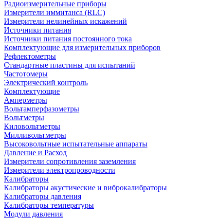
Радиоизмерительные приборы
Измерители иммитанса (RLC)
Измерители нелинейных искажений
Источники питания
Источники питания постоянного тока
Комплектующие для измерительных приборов
Рефлектометры
Стандартные пластины для испытаний
Частотомеры
Электрический контроль
Комплектующие
Амперметры
Вольтамперфазометры
Вольтметры
Киловольтметры
Милливольтметры
Высоковольтные испытательные аппараты
Давление и Расход
Измерители сопротивления заземления
Измерители электропроводности
Калибраторы
Калибраторы акустические и виброкалибраторы
Калибраторы давления
Калибраторы температуры
Модули давления