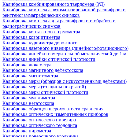
Калибровка комбинированного твердомера (УД)
Калибровка комплекса автоматизированной расшифровки
рентгеногаммаграфических снимков
Калибровка комплекса для расшифровки и обработки
радиографических снимков
Калибровка контактного термометра
Калибровка коэрцитиметра
Калибровка курвиметра дорожного
Калибровка лазерного нивелира (линейного/ротационного)
Калибровка линейки измерительной металлической до 1 м
Калибровка линейки оптической плотности
Калибровка люксметра
Калибровка магнитного дефектоскопа
Калибровка магнитометра
Калибровка меры (образцов с искусственными дефектами)
Калибровка меры (толщины покрытий)
Калибровка меры оптической плотности
Калибровка мультиметра
Калибровка негатоскопа
Калибровка образцов шероховатости сравнения
Калибровка оптических измерительных приборов
Калибровка оптического нивелира
Калибровка оптического теодолита
Калибровка пирометра
Калибровка поверочного угольника