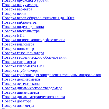
Поверка брускового уровня
Поверка вакуумметра
Поверка варметра
Поверка весов
Поверка весов общего назначения до 100кг
Поверка виброметра
Поверка видеоэндоскопа
Поверка вискозиметра
Поверка ВИТ
Поверка вихретокового дефектоскопа
Поверка влагомера
Поверка вольтметра
Поверка газоанализатора
Поверка геодезического оборудования
Поверка гигрометра
Поверка гигрометра ВИТ
Поверка глубиномера
Поверка гребенки для определения толщины мокрого слоя
Поверка денситометра
Поверка дефектоскопа
Поверка динамического твердомера
Поверка динамометра
Поверка динамометраического ключа
Поверка дозатора
Поверка дозиметра