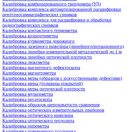
Калибровка комбинированного твердомера (УД)
Калибровка комплекса автоматизированной расшифровки
рентгеногаммаграфических снимков
Калибровка комплекса для расшифровки и обработки
радиографических снимков
Калибровка контактного термометра
Калибровка коэрцитиметра
Калибровка курвиметра дорожного
Калибровка лазерного нивелира (линейного/ротационного)
Калибровка линейки измерительной металлической до 1 м
Калибровка линейки оптической плотности
Калибровка люксметра
Калибровка магнитного дефектоскопа
Калибровка магнитометра
Калибровка меры (образцов с искусственными дефектами)
Калибровка меры (толщины покрытий)
Калибровка меры оптической плотности
Калибровка мультиметра
Калибровка негатоскопа
Калибровка образцов шероховатости сравнения
Калибровка оптических измерительных приборов
Калибровка оптического нивелира
Калибровка оптического теодолита
Калибровка пирометра
Калибровка поверочного угольника