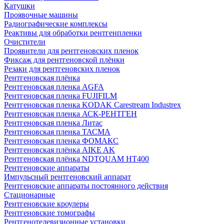
Катушки
Проявочные машины
Радиографические комплексы
Реактивы для обработки рентгенпленки
Очистители
Проявители для рентгеновских пленок
Фиксаж для рентгеновской плёнки
Резаки для рентгеновских пленок
Рентгеновская плёнка
Рентгеновская пленка AGFA
Рентгеновская пленка FUJIFILM
Рентгеновская пленка KODAK Carestream Industrex
Рентгеновская пленка АСК-РЕНТГЕН
Рентгеновская пленка Литас
Рентгеновская пленка ТАСМА
Рентгеновская пленка ФОМАКС
Рентгеновская плёнка AIKE AK
Рентгеновская плёнка NDTQUAM HT400
Рентгеновские аппараты
Импульсный рентгеновский аппарат
Рентгеновские аппараты постоянного действия
Стационарные
Рентгеновские кроулеры
Рентгеновские томографы
Рентгенотелевизионные установки