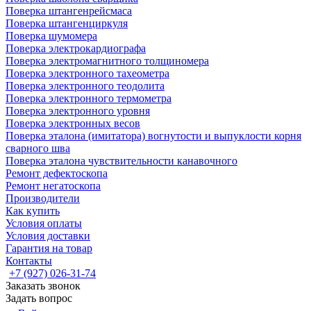
Поверка штангенрейсмаса
Поверка штангенциркуля
Поверка шумомера
Поверка электрокардиографа
Поверка электромагнитного толщиномера
Поверка электронного тахеометра
Поверка электронного теодолита
Поверка электронного термометра
Поверка электронного уровня
Поверка электронных весов
Поверка эталона (имитатора) вогнутости и выпуклости корня
сварного шва
Поверка эталона чувствительности канавочного
Ремонт дефектоскопа
Ремонт негатоскопа
Производители
Как купить
Условия оплаты
Условия доставки
Гарантия на товар
Контакты
+7 (927) 026-31-74
Заказать звонок
Задать вопрос