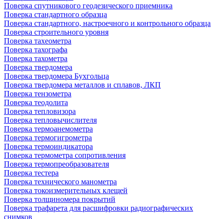
Поверка спутникового геодезического приемника
Поверка стандартного образца
Поверка стандартного, настроечного и контрольного образца
Поверка строительного уровня
Поверка тахеометра
Поверка тахографа
Поверка тахометра
Поверка твердомера
Поверка твердомера Бухгольца
Поверка твердомера металлов и сплавов, ЛКП
Поверка тензометра
Поверка теодолита
Поверка тепловизора
Поверка тепловычислителя
Поверка термоанемометра
Поверка термогигрометра
Поверка термоиндикатора
Поверка термометра сопротивления
Поверка термопреобразователя
Поверка тестера
Поверка технического манометра
Поверка токоизмерительных клещей
Поверка толщиномера покрытий
Поверка трафарета для расшифровки радиографических
снимков