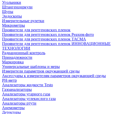
Угольники
Штангенциркули
Щупы
Эндоскопы
Измерительные рулетки
Микрометры
Проявители для рентгеновских пленок
Проявители для рентгеновских пленок Реахим-фото
Проявители для рентгеновских пленок ТАСМА
Проявители для рентгеновских пленок ИННОВАЦИОННЫЕ
ТЕХНОЛОГИИ
Радиационный контроль
Принадлежности
Маркировка
Универсальные шаблоны и меры
Измерители параметров окружающей среды
Аксессуары к измерителям параметров окружающей среды
PH-метр
Анализаторы жидкости Testo
Газоанализаторы
Анализаторы угарного газа
Анализаторы углекислого газа
Анализаторы ртути
Анемометры
Детекторы