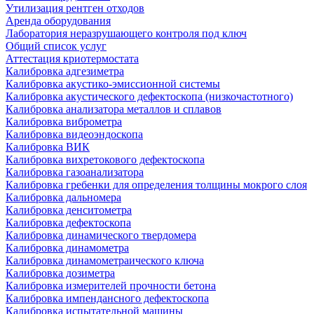
Утилизация рентген отходов
Аренда оборудования
Лаборатория неразрушающего контроля под ключ
Общий список услуг
Аттестация криотермостата
Калибровка адгезиметра
Калибровка акустико-эмиссионной системы
Калибровка акустического дефектоскопа (низкочастотного)
Калибровка анализатора металлов и сплавов
Калибровка виброметра
Калибровка видеоэндоскопа
Калибровка ВИК
Калибровка вихретокового дефектоскопа
Калибровка газоанализатора
Калибровка гребенки для определения толщины мокрого слоя
Калибровка дальномера
Калибровка денситометра
Калибровка дефектоскопа
Калибровка динамического твердомера
Калибровка динамометра
Калибровка динамометраического ключа
Калибровка дозиметра
Калибровка измерителей прочности бетона
Калибровка импендансного дефектоскопа
Калибровка испытательной машины