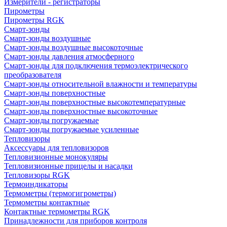
Измерители - регистраторы
Пирометры
Пирометры RGK
Смарт-зонды
Смарт-зонды воздушные
Смарт-зонды воздушные высокоточные
Смарт-зонды давления атмосферного
Смарт-зонды для подключения термоэлектрического
преобразователя
Смарт-зонды относительной влажности и температуры
Смарт-зонды поверхностные
Смарт-зонды поверхностные высокотемпературные
Смарт-зонды поверхностные высокоточные
Смарт-зонды погружаемые
Смарт-зонды погружаемые усиленные
Тепловизоры
Аксессуары для тепловизоров
Тепловизионные монокуляры
Тепловизионные прицелы и насадки
Тепловизоры RGK
Термоиндикаторы
Термометры (термогигрометры)
Термометры контактные
Контактные термометры RGK
Принадлежности для приборов контроля