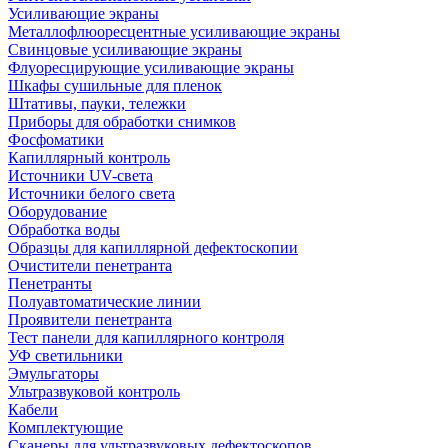
Усиливающие экраны
Металлофлюоресцентные усиливающие экраны
Свинцовые усиливающие экраны
Флуоресцирующие усиливающие экраны
Шкафы сушильные для пленок
Штативы, пауки, тележки
Приборы для обработки снимков
Фосфоматики
Капиллярный контроль
Источники UV-света
Источники белого света
Оборудование
Обработка воды
Образцы для капиллярной дефектоскопии
Очистители пенетранта
Пенетранты
Полуавтоматические линии
Проявители пенетранта
Тест панели для капиллярного контроля
УФ светильники
Эмульгаторы
Ультразвуковой контроль
Кабели
Комплектующие
Сканеры для ультразвуковых дефектоскопов