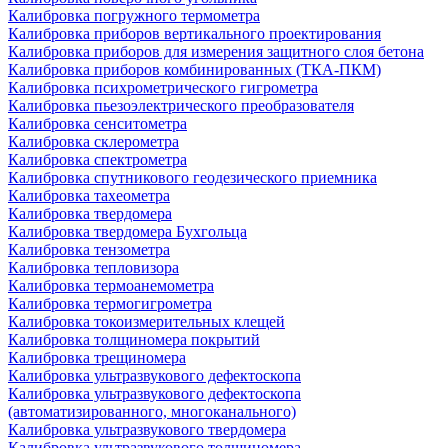
Калибровка погружного термометра
Калибровка приборов вертикального проектирования
Калибровка приборов для измерения защитного слоя бетона
Калибровка приборов комбинированных (ТКА-ПКМ)
Калибровка психрометрического гигрометра
Калибровка пьезоэлектрического преобразователя
Калибровка сенситометра
Калибровка склерометра
Калибровка спектрометра
Калибровка спутникового геодезического приемника
Калибровка тахеометра
Калибровка твердомера
Калибровка твердомера Бухгольца
Калибровка тензометра
Калибровка тепловизора
Калибровка термоанемометра
Калибровка термогигрометра
Калибровка токоизмерительных клещей
Калибровка толщиномера покрытий
Калибровка трещиномера
Калибровка ультразвукового дефектоскопа
Калибровка ультразвукового дефектоскопа
(автоматизированного, многоканального)
Калибровка ультразвукового твердомера
Калибровка ультразвукового толщиномера