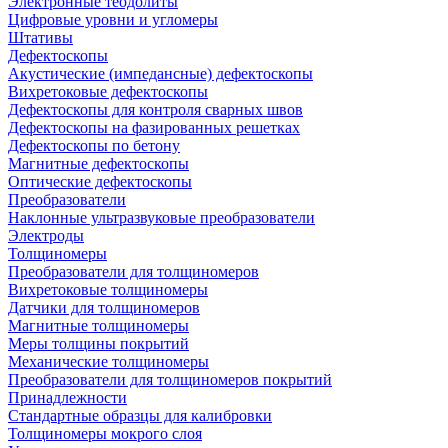
Электронные теодолиты
Цифровые уровни и угломеры
Штативы
Дефектоскопы
Акустические (импедансные) дефектоскопы
Вихретоковые дефектоскопы
Дефектоскопы для контроля сварных швов
Дефектоскопы на фазированных решетках
Дефектоскопы по бетону
Магнитные дефектоскопы
Оптические дефектоскопы
Преобразователи
Наклонные ультразвуковые преобразователи
Электроды
Толщиномеры
Преобразователи для толщиномеров
Вихретоковые толщиномеры
Датчики для толщиномеров
Магнитные толщиномеры
Меры толщины покрытий
Механические толщиномеры
Преобразователи для толщиномеров покрытий
Принадлежности
Стандартные образцы для калибровки
Толщиномеры мокрого слоя