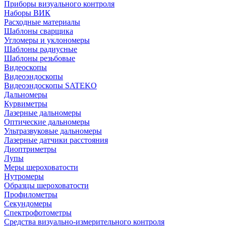
Приборы визуального контроля
Наборы ВИК
Расходные материалы
Шаблоны сварщика
Угломеры и уклономеры
Шаблоны радиусные
Шаблоны резьбовые
Видеоскопы
Видеоэндоскопы
Видеоэндоскопы SATEKO
Дальномеры
Курвиметры
Лазерные дальномеры
Оптические дальномеры
Ультразвуковые дальномеры
Лазерные датчики расстояния
Диоптриметры
Лупы
Меры шероховатости
Нутромеры
Образцы шероховатости
Профилометры
Секундомеры
Спектрофотометры
Средства визуально-измерительного контроля