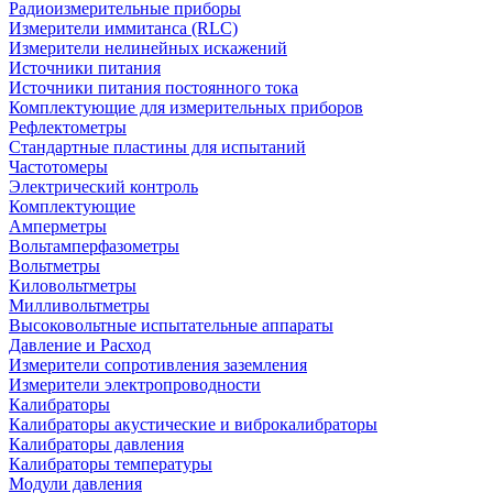
Радиоизмерительные приборы
Измерители иммитанса (RLC)
Измерители нелинейных искажений
Источники питания
Источники питания постоянного тока
Комплектующие для измерительных приборов
Рефлектометры
Стандартные пластины для испытаний
Частотомеры
Электрический контроль
Комплектующие
Амперметры
Вольтамперфазометры
Вольтметры
Киловольтметры
Милливольтметры
Высоковольтные испытательные аппараты
Давление и Расход
Измерители сопротивления заземления
Измерители электропроводности
Калибраторы
Калибраторы акустические и виброкалибраторы
Калибраторы давления
Калибраторы температуры
Модули давления