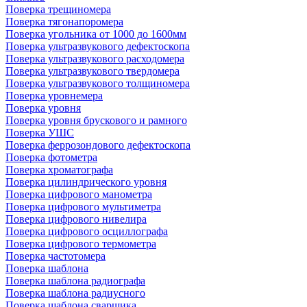
Поверка трещиномера
Поверка тягонапоромера
Поверка угольника от 1000 до 1600мм
Поверка ультразвукового дефектоскопа
Поверка ультразвукового расходомера
Поверка ультразвукового твердомера
Поверка ультразвукового толщиномера
Поверка уровнемера
Поверка уровня
Поверка уровня брускового и рамного
Поверка УШС
Поверка феррозондового дефектоскопа
Поверка фотометра
Поверка хроматографа
Поверка цилиндрического уровня
Поверка цифрового манометра
Поверка цифрового мультиметра
Поверка цифрового нивелира
Поверка цифрового осциллографа
Поверка цифрового термометра
Поверка частотомера
Поверка шаблона
Поверка шаблона радиографа
Поверка шаблона радиусного
Поверка шаблона сварщика