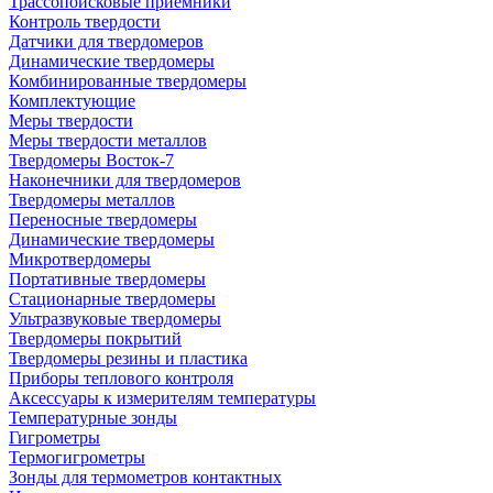
Трассопоисковые приемники
Контроль твердости
Датчики для твердомеров
Динамические твердомеры
Комбинированные твердомеры
Комплектующие
Меры твердости
Меры твердости металлов
Твердомеры Восток-7
Наконечники для твердомеров
Твердомеры металлов
Переносные твердомеры
Динамические твердомеры
Микротвердомеры
Портативные твердомеры
Стационарные твердомеры
Ультразвуковые твердомеры
Твердомеры покрытий
Твердомеры резины и пластика
Приборы теплового контроля
Аксессуары к измерителям температуры
Температурные зонды
Гигрометры
Термогигрометры
Зонды для термометров контактных