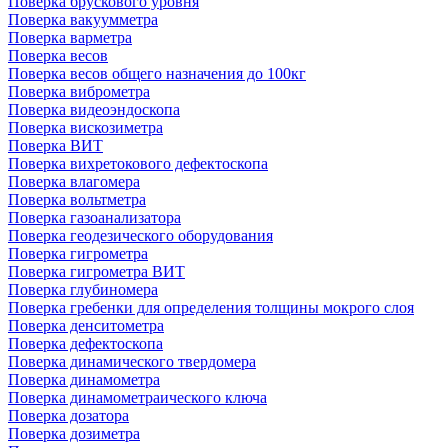
Поверка брускового уровня
Поверка вакуумметра
Поверка варметра
Поверка весов
Поверка весов общего назначения до 100кг
Поверка виброметра
Поверка видеоэндоскопа
Поверка вискозиметра
Поверка ВИТ
Поверка вихретокового дефектоскопа
Поверка влагомера
Поверка вольтметра
Поверка газоанализатора
Поверка геодезического оборудования
Поверка гигрометра
Поверка гигрометра ВИТ
Поверка глубиномера
Поверка гребенки для определения толщины мокрого слоя
Поверка денситометра
Поверка дефектоскопа
Поверка динамического твердомера
Поверка динамометра
Поверка динамометраического ключа
Поверка дозатора
Поверка дозиметра