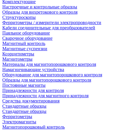
Комплектующие
Настроечные и контрольные образцы
Образцы для вихретокового контроля
Структуроскопы
Ферритометры / измерители электропроводности
Кабели соединительные для преобразователей
Паяльное оборудование
Сварочное оборудование
Магнитный контроль
Магнитные суспензии
Коэрцитиметры
Магнитометры
Материалы для магнитопорошкового контроля
Намагничивающие устройства
Оборудование для магнитопорошкового контроля
Образцы для магнитопорошкового контроля
Постоянные магниты
Принадлежности для контроля
Принадлежности для магнитного контроля
Средства документирования
Стандартные образцы
Стандартные образцы
Ферритометры
Электромагниты
Магнитопорошковый контроль