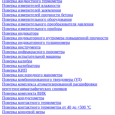
Поверка жидкостного термометра
Поверка измерителей влажности
Поверка измерителей заземления
Поверка измерителей прочности бетона
Поверка измерительного оборудования
Поверка измерительного преобразователя давления
Поверка измерительного прибора
Поверка индикатора
Поверка индикаторного нутромера повышенной прочности
Поверка индикаторного толщиномера
Поверка инструмента
Поверка инфракрасного пирометра
Поверка испытательной машины
Поверка калибра
Поверка калибратора
Поверка КИП
Поверка кислородного манометра
Поверка комбинированного твердомера (УД)
Поверка комплекса атоматизированной расшифровки
рентгеногаммаграфических снимков
Поверка комплекта ВИК
Поверка кондуктометра
Поверка контактного термометра
Поверка контактного термометра от 40 до +500 °С
Поверка концевой меры