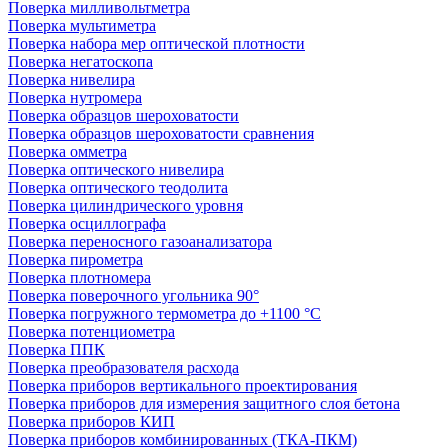
Поверка милливольтметра
Поверка мультиметра
Поверка набора мер оптической плотности
Поверка негатоскопа
Поверка нивелира
Поверка нутромера
Поверка образцов шероховатости
Поверка образцов шероховатости сравнения
Поверка омметра
Поверка оптического нивелира
Поверка оптического теодолита
Поверка цилиндрического уровня
Поверка осциллографа
Поверка переносного газоанализатора
Поверка пирометра
Поверка плотномера
Поверка поверочного угольника 90°
Поверка погружного термометра до +1100 °С
Поверка потенциометра
Поверка ППК
Поверка преобразователя расхода
Поверка приборов вертикального проектирования
Поверка приборов для измерения защитного слоя бетона
Поверка приборов КИП
Поверка приборов комбинированных (ТКА-ПКМ)