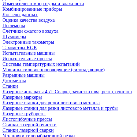
Измерители температуры и влажности
Комбинированные приборы
Логгеры данных
Оценка качества воздуха
Пылемеры
Счётчики сжатого воздуха
Шумомеры
Электронные тахометры
Тахометры RGK
Испытательные машины
Испытательные прессы
Системы температурных испытаний
Машины силовоспроизводящие (силозадающие)
Разрывные машины
Дозиметры
Станки
Лазерные аппараты 4в1: Сварка, зачистка шва, резка, очистка
Лазерные маркеры
Лазерные станки для резки листового металла
Лазерные станки для резки листового металла и трубы
Лазерные труборезы
Листогибочные прессы
Станки лазерной очистки
Станки лазерной сварки
Установки гидроабразивной резки