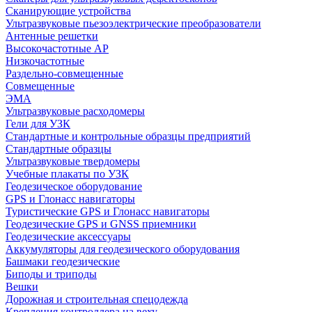
Сканирующие устройства
Ультразвуковые пьезоэлектрические преобразователи
Антенные решетки
Высокочастотные АР
Низкочастотные
Раздельно-совмещенные
Совмещенные
ЭМА
Ультразвуковые расходомеры
Гели для УЗК
Стандартные и контрольные образцы предприятий
Стандартные образцы
Ультразвуковые твердомеры
Учебные плакаты по УЗК
Геодезическое оборудование
GPS и Глонасс навигаторы
Туристические GPS и Глонасс навигаторы
Геодезические GPS и GNSS приемники
Геодезические аксессуары
Аккумуляторы для геодезического оборудования
Башмаки геодезические
Биподы и триподы
Вешки
Дорожная и строительная спецодежда
Крепления контроллера на веху