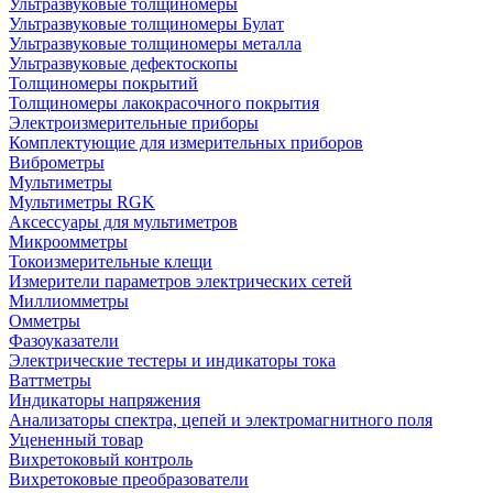
Ультразвуковые толщиномеры
Ультразвуковые толщиномеры Булат
Ультразвуковые толщиномеры металла
Ультразвуковые дефектоскопы
Толщиномеры покрытий
Толщиномеры лакокрасочного покрытия
Электроизмерительные приборы
Комплектующие для измерительных приборов
Виброметры
Мультиметры
Мультиметры RGK
Аксессуары для мультиметров
Микроомметры
Токоизмерительные клещи
Измерители параметров электрических сетей
Миллиомметры
Омметры
Фазоуказатели
Электрические тестеры и индикаторы тока
Ваттметры
Индикаторы напряжения
Анализаторы спектра, цепей и электромагнитного поля
Уцененный товар
Вихретоковый контроль
Вихретоковые преобразователи