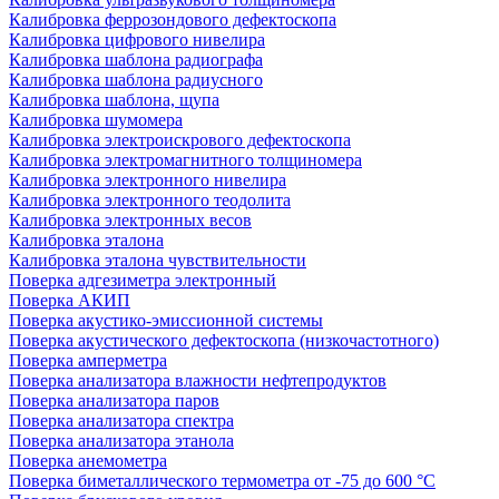
Калибровка феррозондового дефектоскопа
Калибровка цифрового нивелира
Калибровка шаблона радиографа
Калибровка шаблона радиусного
Калибровка шаблона, щупа
Калибровка шумомера
Калибровка электроискрового дефектоскопа
Калибровка электромагнитного толщиномера
Калибровка электронного нивелира
Калибровка электронного теодолита
Калибровка электронных весов
Калибровка эталона
Калибровка эталона чувствительности
Поверка адгезиметра электронный
Поверка АКИП
Поверка акустико-эмиссионной системы
Поверка акустического дефектоскопа (низкочастотного)
Поверка амперметра
Поверка анализатора влажности нефтепродуктов
Поверка анализатора паров
Поверка анализатора спектра
Поверка анализатора этанола
Поверка анемометра
Поверка биметаллического термометра от -75 до 600 °С