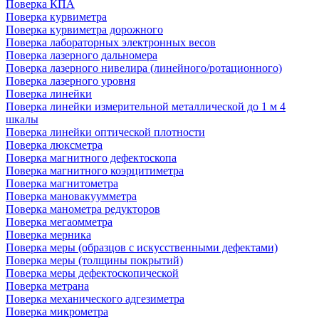
Поверка КПА
Поверка курвиметра
Поверка курвиметра дорожного
Поверка лабораторных электронных весов
Поверка лазерного дальномера
Поверка лазерного нивелира (линейного/ротационного)
Поверка лазерного уровня
Поверка линейки
Поверка линейки измерительной металлической до 1 м 4
шкалы
Поверка линейки оптической плотности
Поверка люксметра
Поверка магнитного дефектоскопа
Поверка магнитного коэрцитиметра
Поверка магнитометра
Поверка мановакуумметра
Поверка манометра редукторов
Поверка мегаомметра
Поверка мерника
Поверка меры (образцов с искусственными дефектами)
Поверка меры (толщины покрытий)
Поверка меры дефектоскопической
Поверка метрана
Поверка механического адгезиметра
Поверка микрометра