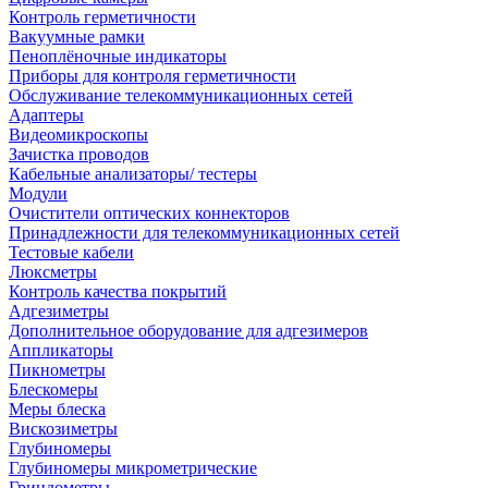
Контроль герметичности
Вакуумные рамки
Пеноплёночные индикаторы
Приборы для контроля герметичности
Обслуживание телекоммуникационных сетей
Адаптеры
Видеомикроскопы
Зачистка проводов
Кабельные анализаторы/ тестеры
Модули
Очистители оптических коннекторов
Принадлежности для телекоммуникационных сетей
Тестовые кабели
Люксметры
Контроль качества покрытий
Адгезиметры
Дополнительное оборудование для адгезимеров
Аппликаторы
Пикнометры
Блескомеры
Меры блеска
Вискозиметры
Глубиномеры
Глубиномеры микрометрические
Гриндометры