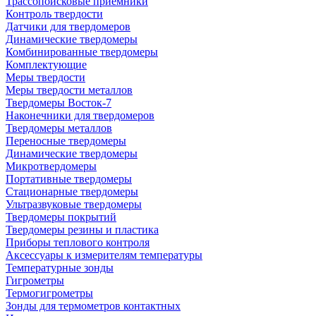
Трассопоисковые приемники
Контроль твердости
Датчики для твердомеров
Динамические твердомеры
Комбинированные твердомеры
Комплектующие
Меры твердости
Меры твердости металлов
Твердомеры Восток-7
Наконечники для твердомеров
Твердомеры металлов
Переносные твердомеры
Динамические твердомеры
Микротвердомеры
Портативные твердомеры
Стационарные твердомеры
Ультразвуковые твердомеры
Твердомеры покрытий
Твердомеры резины и пластика
Приборы теплового контроля
Аксессуары к измерителям температуры
Температурные зонды
Гигрометры
Термогигрометры
Зонды для термометров контактных