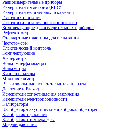
Радиоизмерительные приборы
Измерители иммитанса (RLC)
Измерители нелинейных искажений
Источники питания
Источники питания постоянного тока
Комплектующие для измерительных приборов
Рефлектометры
Стандартные пластины для испытаний
Частотомеры
Электрический контроль
Комплектующие
Амперметры
Вольтамперфазометры
Вольтметры
Киловольтметры
Милливольтметры
Высоковольтные испытательные аппараты
Давление и Расход
Измерители сопротивления заземления
Измерители электропроводности
Калибраторы
Калибраторы акустические и виброкалибраторы
Калибраторы давления
Калибраторы температуры
Модули давления