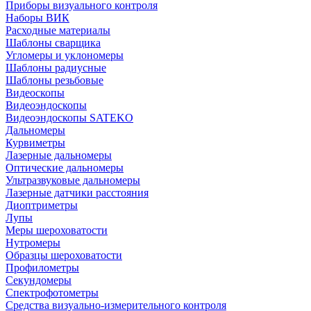
Приборы визуального контроля
Наборы ВИК
Расходные материалы
Шаблоны сварщика
Угломеры и уклономеры
Шаблоны радиусные
Шаблоны резьбовые
Видеоскопы
Видеоэндоскопы
Видеоэндоскопы SATEKO
Дальномеры
Курвиметры
Лазерные дальномеры
Оптические дальномеры
Ультразвуковые дальномеры
Лазерные датчики расстояния
Диоптриметры
Лупы
Меры шероховатости
Нутромеры
Образцы шероховатости
Профилометры
Секундомеры
Спектрофотометры
Средства визуально-измерительного контроля