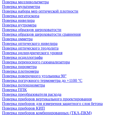
Поверка милливольтметра
Поверка мультиметра
Поверка набора мер оптической плотности
Поверка негатоскопа
Поверка нивелира
Поверка нутромера
Поверка образцов шероховатости
Поверка образцов шероховатости сравнения
Поверка омметра
Поверка оптического нивелира
Поверка оптического теодолита
Поверка цилиндрического уровня
Поверка осциллографа
Поверка переносного газоанализатора
Поверка пирометра
Поверка плотномера
Поверка поверочного угольника 90°
Поверка погружного термометра до +1100 °С
Поверка потенциометра
Поверка ППК
Поверка преобразователя расхода
Поверка приборов вертикального проектирования
Поверка приборов для измерения защитного слоя бетона
Поверка приборов КИП
Поверка приборов комбинированных (ТКА-ПКМ)