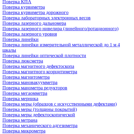
Поверка КПА
Поверка курвиметра
Поверка курвиметра дорожного
Поверка лабораторных электронных весов
Поверка лазерного дальномера
Поверка лазерного нивелира (линейного/ротационного)
Поверка лазерного уровня
Поверка линейки
Поверка линейки измерительной металлической до 1 м 4
шкалы
Поверка линейки оптической плотности
Поверка люксметра
Поверка магнитного дефектоскопа
Поверка магнитного коэрцитиметра
Поверка магнитометра
Поверка мановакуумметра
Поверка манометра редукторов
Поверка мегаомметра
Поверка мерника
Поверка меры (образцов с искусственными дефектами)
Поверка меры (толщины покрытий)
Поверка меры дефектоскопической
Поверка метрана
Поверка механического адгезиметра
Поверка микрометра