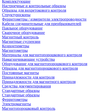
Комплектующие
Настроечные и контрольные образцы
Образцы для вихретокового контроля
Структуроскопы
Ферритометры / измерители электропроводности
Кабели соединительные для преобразователей
Паяльное оборудование
Сварочное оборудование
Магнитный контроль
Магнитные суспензии
Коэрцитиметры
Магнитометры
Материалы для магнитопорошкового контроля
Намагничивающие устройства
Оборудование для магнитопорошкового контроля
Образцы для магнитопорошкового контроля
Постоянные магниты
Принадлежности для контроля
Принадлежности для магнитного контроля
Средства документирования
Стандартные образцы
Стандартные образцы
Ферритометры
Электромагниты
Магнитопорошковый контроль