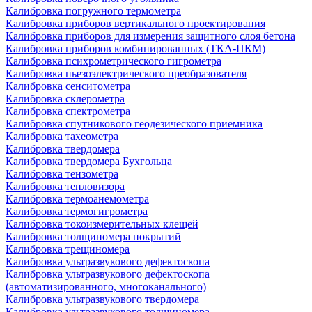
Калибровка погружного термометра
Калибровка приборов вертикального проектирования
Калибровка приборов для измерения защитного слоя бетона
Калибровка приборов комбинированных (ТКА-ПКМ)
Калибровка психрометрического гигрометра
Калибровка пьезоэлектрического преобразователя
Калибровка сенситометра
Калибровка склерометра
Калибровка спектрометра
Калибровка спутникового геодезического приемника
Калибровка тахеометра
Калибровка твердомера
Калибровка твердомера Бухгольца
Калибровка тензометра
Калибровка тепловизора
Калибровка термоанемометра
Калибровка термогигрометра
Калибровка токоизмерительных клещей
Калибровка толщиномера покрытий
Калибровка трещиномера
Калибровка ультразвукового дефектоскопа
Калибровка ультразвукового дефектоскопа
(автоматизированного, многоканального)
Калибровка ультразвукового твердомера
Калибровка ультразвукового толщиномера