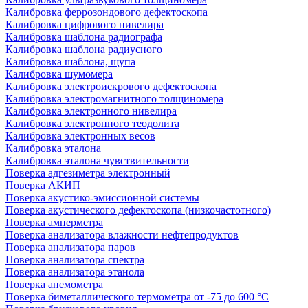
Калибровка феррозондового дефектоскопа
Калибровка цифрового нивелира
Калибровка шаблона радиографа
Калибровка шаблона радиусного
Калибровка шаблона, щупа
Калибровка шумомера
Калибровка электроискрового дефектоскопа
Калибровка электромагнитного толщиномера
Калибровка электронного нивелира
Калибровка электронного теодолита
Калибровка электронных весов
Калибровка эталона
Калибровка эталона чувствительности
Поверка адгезиметра электронный
Поверка АКИП
Поверка акустико-эмиссионной системы
Поверка акустического дефектоскопа (низкочастотного)
Поверка амперметра
Поверка анализатора влажности нефтепродуктов
Поверка анализатора паров
Поверка анализатора спектра
Поверка анализатора этанола
Поверка анемометра
Поверка биметаллического термометра от -75 до 600 °С