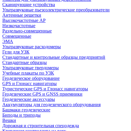
Сканирующие устройства
Ультразвуковые пьезоэлектрические преобразователи
Антенные решетки
Высокочастотные АР
Низкочастотные
Раздельно-совмещенные
Совмещенные
ЭМА
Ультразвуковые расходомеры
Гели для УЗК
Стандартные и контрольные образцы предприятий
Стандартные образцы
Ультразвуковые твердомеры
Учебные плакаты по УЗК
Геодезическое оборудование
GPS и Глонасс навигаторы
Туристические GPS и Глонасс навигаторы
Геодезические GPS и GNSS приемники
Геодезические аксессуары
Аккумуляторы для геодезического оборудования
Башмаки геодезические
Биподы и триподы
Вешки
Дорожная и строительная спецодежда
Крепления контроллера на веху