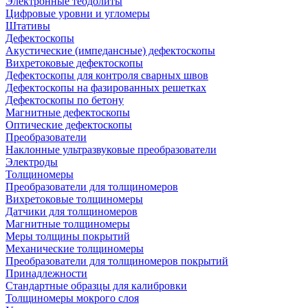
Электронные теодолиты
Цифровые уровни и угломеры
Штативы
Дефектоскопы
Акустические (импедансные) дефектоскопы
Вихретоковые дефектоскопы
Дефектоскопы для контроля сварных швов
Дефектоскопы на фазированных решетках
Дефектоскопы по бетону
Магнитные дефектоскопы
Оптические дефектоскопы
Преобразователи
Наклонные ультразвуковые преобразователи
Электроды
Толщиномеры
Преобразователи для толщиномеров
Вихретоковые толщиномеры
Датчики для толщиномеров
Магнитные толщиномеры
Меры толщины покрытий
Механические толщиномеры
Преобразователи для толщиномеров покрытий
Принадлежности
Стандартные образцы для калибровки
Толщиномеры мокрого слоя