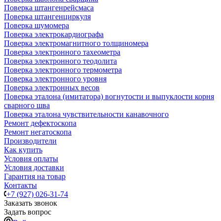
Поверка штангенрейсмаса
Поверка штангенциркуля
Поверка шумомера
Поверка электрокардиографа
Поверка электромагнитного толщиномера
Поверка электронного тахеометра
Поверка электронного теодолита
Поверка электронного термометра
Поверка электронного уровня
Поверка электронных весов
Поверка эталона (имитатора) вогнутости и выпуклости корня
сварного шва
Поверка эталона чувствительности канавочного
Ремонт дефектоскопа
Ремонт негатоскопа
Производители
Как купить
Условия оплаты
Условия доставки
Гарантия на товар
Контакты
+7 (927) 026-31-74
Заказать звонок
Задать вопрос