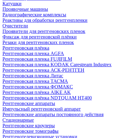
Катушки
Проявочные машины
Радиографические комплексы
Реактивы для обработки рентгенпленки
Очистители
Проявители для рентгеновских пленок
Фиксаж для рентгеновской плёнки
Резаки для рентгеновских пленок
Рентгеновская плёнка
Рентгеновская пленка AGFA
Рентгеновская пленка FUJIFILM
Рентгеновская пленка KODAK Carestream Industrex
Рентгеновская пленка АСК-РЕНТГЕН
Рентгеновская пленка Литас
Рентгеновская пленка ТАСМА
Рентгеновская пленка ФОМАКС
Рентгеновская плёнка AIKE AK
Рентгеновская плёнка NDTQUAM HT400
Рентгеновские аппараты
Импульсный рентгеновский аппарат
Рентгеновские аппараты постоянного действия
Стационарные
Рентгеновские кроулеры
Рентгеновские томографы
Рентгенотелевизионные установки