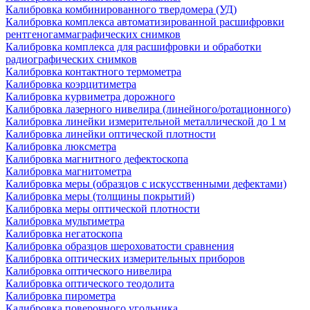
Калибровка комбинированного твердомера (УД)
Калибровка комплекса автоматизированной расшифровки
рентгеногаммаграфических снимков
Калибровка комплекса для расшифровки и обработки
радиографических снимков
Калибровка контактного термометра
Калибровка коэрцитиметра
Калибровка курвиметра дорожного
Калибровка лазерного нивелира (линейного/ротационного)
Калибровка линейки измерительной металлической до 1 м
Калибровка линейки оптической плотности
Калибровка люксметра
Калибровка магнитного дефектоскопа
Калибровка магнитометра
Калибровка меры (образцов с искусственными дефектами)
Калибровка меры (толщины покрытий)
Калибровка меры оптической плотности
Калибровка мультиметра
Калибровка негатоскопа
Калибровка образцов шероховатости сравнения
Калибровка оптических измерительных приборов
Калибровка оптического нивелира
Калибровка оптического теодолита
Калибровка пирометра
Калибровка поверочного угольника