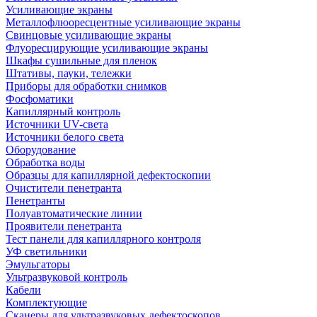
Усиливающие экраны
Металлофлюоресцентные усиливающие экраны
Свинцовые усиливающие экраны
Флуоресцирующие усиливающие экраны
Шкафы сушильные для пленок
Штативы, пауки, тележки
Приборы для обработки снимков
Фосфоматики
Капиллярный контроль
Источники UV-света
Источники белого света
Оборудование
Обработка воды
Образцы для капиллярной дефектоскопии
Очистители пенетранта
Пенетранты
Полуавтоматические линии
Проявители пенетранта
Тест панели для капиллярного контроля
УФ светильники
Эмульгаторы
Ультразвуковой контроль
Кабели
Комплектующие
Сканеры для ультразвуковых дефектоскопов