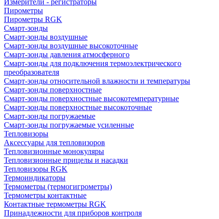
Измерители - регистраторы
Пирометры
Пирометры RGK
Смарт-зонды
Смарт-зонды воздушные
Смарт-зонды воздушные высокоточные
Смарт-зонды давления атмосферного
Смарт-зонды для подключения термоэлектрического
преобразователя
Смарт-зонды относительной влажности и температуры
Смарт-зонды поверхностные
Смарт-зонды поверхностные высокотемпературные
Смарт-зонды поверхностные высокоточные
Смарт-зонды погружаемые
Смарт-зонды погружаемые усиленные
Тепловизоры
Аксессуары для тепловизоров
Тепловизионные монокуляры
Тепловизионные прицелы и насадки
Тепловизоры RGK
Термоиндикаторы
Термометры (термогигрометры)
Термометры контактные
Контактные термометры RGK
Принадлежности для приборов контроля