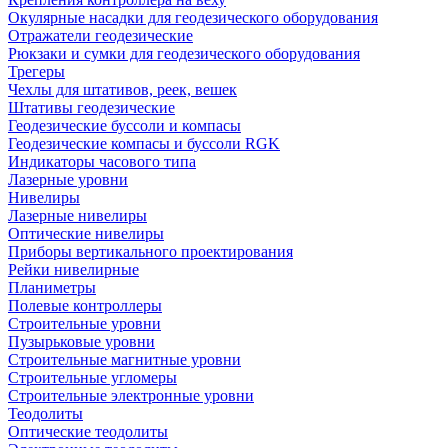
Окулярные насадки для геодезического оборудования
Отражатели геодезические
Рюкзаки и сумки для геодезического оборудования
Трегеры
Чехлы для штативов, реек, вешек
Штативы геодезические
Геодезические буссоли и компасы
Геодезические компасы и буссоли RGK
Индикаторы часового типа
Лазерные уровни
Нивелиры
Лазерные нивелиры
Оптические нивелиры
Приборы вертикального проектирования
Рейки нивелирные
Планиметры
Полевые контроллеры
Строительные уровни
Пузырьковые уровни
Строительные магнитные уровни
Строительные угломеры
Строительные электронные уровни
Теодолиты
Оптические теодолиты