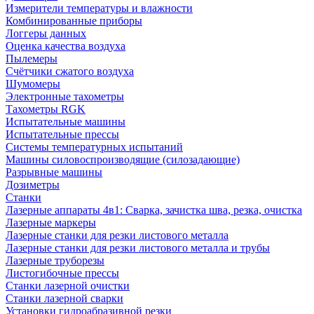
Измерители температуры и влажности
Комбинированные приборы
Логгеры данных
Оценка качества воздуха
Пылемеры
Счётчики сжатого воздуха
Шумомеры
Электронные тахометры
Тахометры RGK
Испытательные машины
Испытательные прессы
Системы температурных испытаний
Машины силовоспроизводящие (силозадающие)
Разрывные машины
Дозиметры
Станки
Лазерные аппараты 4в1: Сварка, зачистка шва, резка, очистка
Лазерные маркеры
Лазерные станки для резки листового металла
Лазерные станки для резки листового металла и трубы
Лазерные труборезы
Листогибочные прессы
Станки лазерной очистки
Станки лазерной сварки
Установки гидроабразивной резки