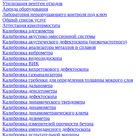
Утилизация рентген отходов
Аренда оборудования
Лаборатория неразрушающего контроля под ключ
Общий список услуг
Аттестация криотермостата
Калибровка адгезиметра
Калибровка акустико-эмиссионной системы
Калибровка акустического дефектоскопа (низкочастотного)
Калибровка анализатора металлов и сплавов
Калибровка виброметра
Калибровка видеоэндоскопа
Калибровка ВИК
Калибровка вихретокового дефектоскопа
Калибровка газоанализатора
Калибровка гребенки для определения толщины мокрого слоя
Калибровка дальномера
Калибровка денситометра
Калибровка дефектоскопа
Калибровка динамического твердомера
Калибровка динамометра
Калибровка динамометраического ключа
Калибровка дозиметра
Калибровка измерителей прочности бетона
Калибровка импендансного дефектоскопа
Калибровка испытательной машины