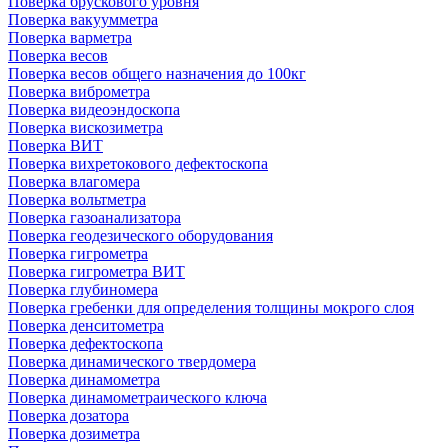
Поверка брускового уровня
Поверка вакуумметра
Поверка варметра
Поверка весов
Поверка весов общего назначения до 100кг
Поверка виброметра
Поверка видеоэндоскопа
Поверка вискозиметра
Поверка ВИТ
Поверка вихретокового дефектоскопа
Поверка влагомера
Поверка вольтметра
Поверка газоанализатора
Поверка геодезического оборудования
Поверка гигрометра
Поверка гигрометра ВИТ
Поверка глубиномера
Поверка гребенки для определения толщины мокрого слоя
Поверка денситометра
Поверка дефектоскопа
Поверка динамического твердомера
Поверка динамометра
Поверка динамометраического ключа
Поверка дозатора
Поверка дозиметра