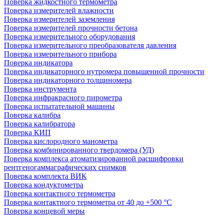
Поверка жидкостного термометра
Поверка измерителей влажности
Поверка измерителей заземления
Поверка измерителей прочности бетона
Поверка измерительного оборудования
Поверка измерительного преобразователя давления
Поверка измерительного прибора
Поверка индикатора
Поверка индикаторного нутромера повышенной прочности
Поверка индикаторного толщиномера
Поверка инструмента
Поверка инфракрасного пирометра
Поверка испытательной машины
Поверка калибра
Поверка калибратора
Поверка КИП
Поверка кислородного манометра
Поверка комбинированного твердомера (УД)
Поверка комплекса атоматизированной расшифровки
рентгеногаммаграфических снимков
Поверка комплекта ВИК
Поверка кондуктометра
Поверка контактного термометра
Поверка контактного термометра от 40 до +500 °С
Поверка концевой меры