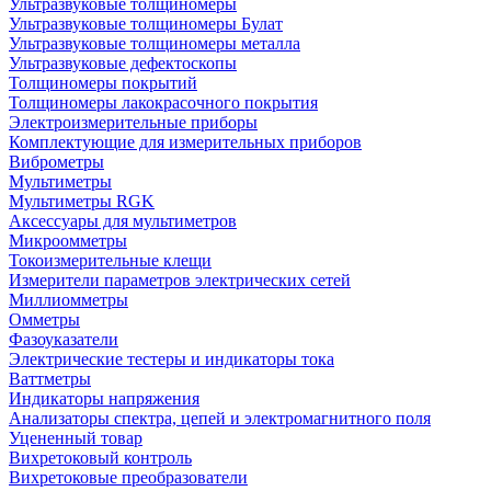
Ультразвуковые толщиномеры
Ультразвуковые толщиномеры Булат
Ультразвуковые толщиномеры металла
Ультразвуковые дефектоскопы
Толщиномеры покрытий
Толщиномеры лакокрасочного покрытия
Электроизмерительные приборы
Комплектующие для измерительных приборов
Виброметры
Мультиметры
Мультиметры RGK
Аксессуары для мультиметров
Микроомметры
Токоизмерительные клещи
Измерители параметров электрических сетей
Миллиомметры
Омметры
Фазоуказатели
Электрические тестеры и индикаторы тока
Ваттметры
Индикаторы напряжения
Анализаторы спектра, цепей и электромагнитного поля
Уцененный товар
Вихретоковый контроль
Вихретоковые преобразователи