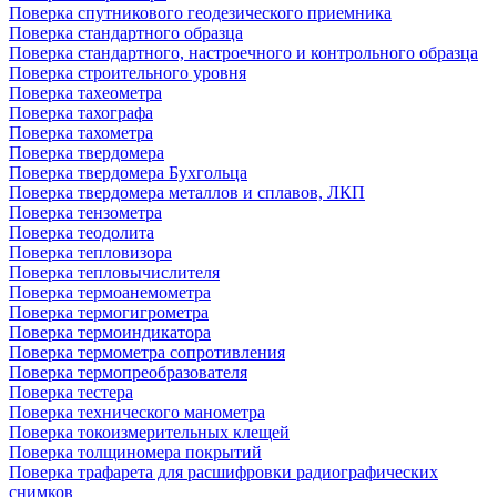
Поверка спутникового геодезического приемника
Поверка стандартного образца
Поверка стандартного, настроечного и контрольного образца
Поверка строительного уровня
Поверка тахеометра
Поверка тахографа
Поверка тахометра
Поверка твердомера
Поверка твердомера Бухгольца
Поверка твердомера металлов и сплавов, ЛКП
Поверка тензометра
Поверка теодолита
Поверка тепловизора
Поверка тепловычислителя
Поверка термоанемометра
Поверка термогигрометра
Поверка термоиндикатора
Поверка термометра сопротивления
Поверка термопреобразователя
Поверка тестера
Поверка технического манометра
Поверка токоизмерительных клещей
Поверка толщиномера покрытий
Поверка трафарета для расшифровки радиографических
снимков