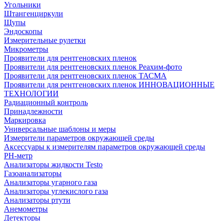
Угольники
Штангенциркули
Щупы
Эндоскопы
Измерительные рулетки
Микрометры
Проявители для рентгеновских пленок
Проявители для рентгеновских пленок Реахим-фото
Проявители для рентгеновских пленок ТАСМА
Проявители для рентгеновских пленок ИННОВАЦИОННЫЕ
ТЕХНОЛОГИИ
Радиационный контроль
Принадлежности
Маркировка
Универсальные шаблоны и меры
Измерители параметров окружающей среды
Аксессуары к измерителям параметров окружающей среды
PH-метр
Анализаторы жидкости Testo
Газоанализаторы
Анализаторы угарного газа
Анализаторы углекислого газа
Анализаторы ртути
Анемометры
Детекторы