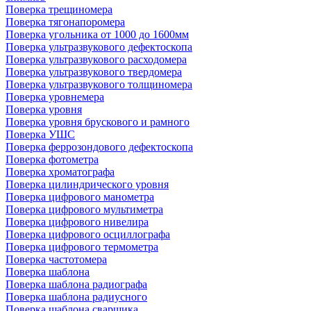
Поверка трещиномера
Поверка тягонапоромера
Поверка угольника от 1000 до 1600мм
Поверка ультразвукового дефектоскопа
Поверка ультразвукового расходомера
Поверка ультразвукового твердомера
Поверка ультразвукового толщиномера
Поверка уровнемера
Поверка уровня
Поверка уровня брускового и рамного
Поверка УШС
Поверка феррозондового дефектоскопа
Поверка фотометра
Поверка хроматографа
Поверка цилиндрического уровня
Поверка цифрового манометра
Поверка цифрового мультиметра
Поверка цифрового нивелира
Поверка цифрового осциллографа
Поверка цифрового термометра
Поверка частотомера
Поверка шаблона
Поверка шаблона радиографа
Поверка шаблона радиусного
Поверка шаблона сварщика