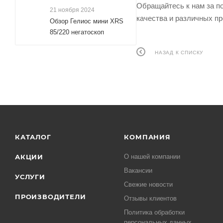
Обращайтесь к нам за п
21 ноября 2024
качества и различных 
Обзор Гелиос мини XRS
85/220 негатоскоп
НАЗАД К СПИСКУ
КАТАЛОГ
КОМПАНИЯ
АКЦИИ
О нашей компании
Вакансии
УСЛУГИ
Свежие новости
ПРОИЗВОДИТЕЛИ
Отзывы клиентов
Политика обработки
персональных данных