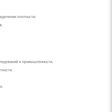
ределения плотности.
в.
следований и промышленности.
тности.
о.