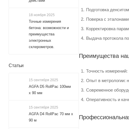
действии
Подготовка денситом
18 ноября 2025
Поверка с эталонами
Точные измерения
бетона: возможности и
Корректировка парам
преимущества
Выдача протокола по
электронных
склерометров.
Преимущества на
Статьи
Точность измерений:
15 сентября 2025
Опыт в метрологии: 
AGFA D5 RollPac 100мм
Современное оборудо
х 90 мм
Оперативность и кач
15 сентября 2025
AGFA D4 RollPac 70 мм x
Профессиональная
90 м