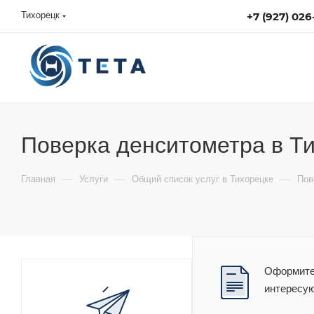
Тихорецк
+7 (927) 026
sales@tetacontrol.ru
Поверка денситометра в Т
—
—
—
Главная
Услуги
Общий список услуг в Тихорецке
Пов
Оформите 
интересу