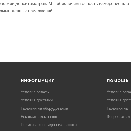
оверкой денситометров. Мы обеспечим точность измерения пло
промышленных приложений.
ИНФОРМАЦИЯ
ПОМОЩЬ
Условия оплаты
Условия опл
Условия доставки
Условия дост
Гарантия на оборудование
Гарантия на 
Реквизиты компании
Вопрос-ответ
Политика конфиденциальности