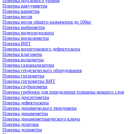
Поверка брускового уровня
Поверка вакуумметра
Поверка варметра
Поверка весов
Поверка весов общего назначения до 100кг
Поверка виброметра
Поверка видеоэндоскопа
Поверка вискозиметра
Поверка ВИТ
Поверка вихретокового дефектоскопа
Поверка влагомера
Поверка вольтметра
Поверка газоанализатора
Поверка геодезического оборудования
Поверка гигрометра
Поверка гигрометра ВИТ
Поверка глубиномера
Поверка гребенки для определения толщины мокрого слоя
Поверка денситометра
Поверка дефектоскопа
Поверка динамического твердомера
Поверка динамометра
Поверка динамометраического ключа
Поверка дозатора
Поверка дозиметра