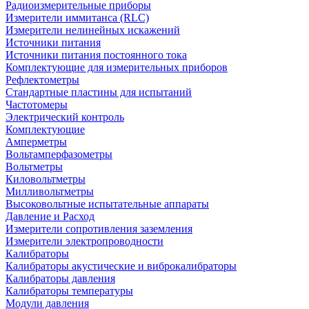
Радиоизмерительные приборы
Измерители иммитанса (RLC)
Измерители нелинейных искажений
Источники питания
Источники питания постоянного тока
Комплектующие для измерительных приборов
Рефлектометры
Стандартные пластины для испытаний
Частотомеры
Электрический контроль
Комплектующие
Амперметры
Вольтамперфазометры
Вольтметры
Киловольтметры
Милливольтметры
Высоковольтные испытательные аппараты
Давление и Расход
Измерители сопротивления заземления
Измерители электропроводности
Калибраторы
Калибраторы акустические и виброкалибраторы
Калибраторы давления
Калибраторы температуры
Модули давления