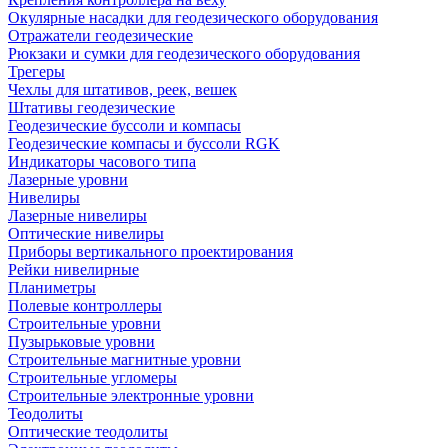
Окулярные насадки для геодезического оборудования
Отражатели геодезические
Рюкзаки и сумки для геодезического оборудования
Трегеры
Чехлы для штативов, реек, вешек
Штативы геодезические
Геодезические буссоли и компасы
Геодезические компасы и буссоли RGK
Индикаторы часового типа
Лазерные уровни
Нивелиры
Лазерные нивелиры
Оптические нивелиры
Приборы вертикального проектирования
Рейки нивелирные
Планиметры
Полевые контроллеры
Строительные уровни
Пузырьковые уровни
Строительные магнитные уровни
Строительные угломеры
Строительные электронные уровни
Теодолиты
Оптические теодолиты