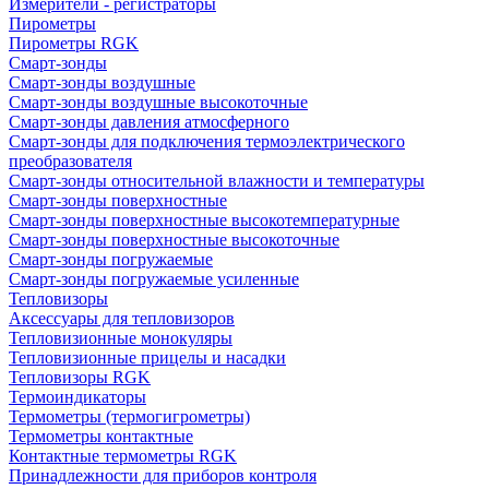
Измерители - регистраторы
Пирометры
Пирометры RGK
Смарт-зонды
Смарт-зонды воздушные
Смарт-зонды воздушные высокоточные
Смарт-зонды давления атмосферного
Смарт-зонды для подключения термоэлектрического
преобразователя
Смарт-зонды относительной влажности и температуры
Смарт-зонды поверхностные
Смарт-зонды поверхностные высокотемпературные
Смарт-зонды поверхностные высокоточные
Смарт-зонды погружаемые
Смарт-зонды погружаемые усиленные
Тепловизоры
Аксессуары для тепловизоров
Тепловизионные монокуляры
Тепловизионные прицелы и насадки
Тепловизоры RGK
Термоиндикаторы
Термометры (термогигрометры)
Термометры контактные
Контактные термометры RGK
Принадлежности для приборов контроля