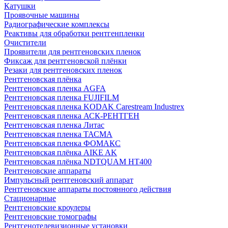
Катушки
Проявочные машины
Радиографические комплексы
Реактивы для обработки рентгенпленки
Очистители
Проявители для рентгеновских пленок
Фиксаж для рентгеновской плёнки
Резаки для рентгеновских пленок
Рентгеновская плёнка
Рентгеновская пленка AGFA
Рентгеновская пленка FUJIFILM
Рентгеновская пленка KODAK Carestream Industrex
Рентгеновская пленка АСК-РЕНТГЕН
Рентгеновская пленка Литас
Рентгеновская пленка ТАСМА
Рентгеновская пленка ФОМАКС
Рентгеновская плёнка AIKE AK
Рентгеновская плёнка NDTQUAM HT400
Рентгеновские аппараты
Импульсный рентгеновский аппарат
Рентгеновские аппараты постоянного действия
Стационарные
Рентгеновские кроулеры
Рентгеновские томографы
Рентгенотелевизионные установки