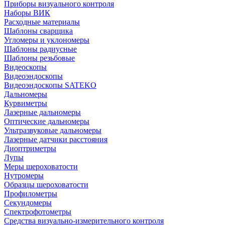
Приборы визуального контроля
Наборы ВИК
Расходные материалы
Шаблоны сварщика
Угломеры и уклономеры
Шаблоны радиусные
Шаблоны резьбовые
Видеоскопы
Видеоэндоскопы
Видеоэндоскопы SATEKO
Дальномеры
Курвиметры
Лазерные дальномеры
Оптические дальномеры
Ультразвуковые дальномеры
Лазерные датчики расстояния
Диоптриметры
Лупы
Меры шероховатости
Нутромеры
Образцы шероховатости
Профилометры
Секундомеры
Спектрофотометры
Средства визуально-измерительного контроля