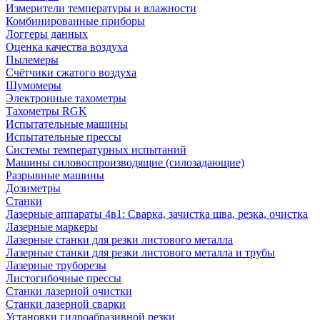
Измерители температуры и влажности
Комбинированные приборы
Логгеры данных
Оценка качества воздуха
Пылемеры
Счётчики сжатого воздуха
Шумомеры
Электронные тахометры
Тахометры RGK
Испытательные машины
Испытательные прессы
Системы температурных испытаний
Машины силовоспроизводящие (силозадающие)
Разрывные машины
Дозиметры
Станки
Лазерные аппараты 4в1: Сварка, зачистка шва, резка, очистка
Лазерные маркеры
Лазерные станки для резки листового металла
Лазерные станки для резки листового металла и трубы
Лазерные труборезы
Листогибочные прессы
Станки лазерной очистки
Станки лазерной сварки
Установки гидроабразивной резки