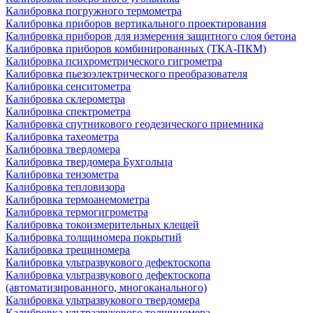
Калибровка погружного термометра
Калибровка приборов вертикального проектирования
Калибровка приборов для измерения защитного слоя бетона
Калибровка приборов комбинированных (ТКА-ПКМ)
Калибровка психрометрического гигрометра
Калибровка пьезоэлектрического преобразователя
Калибровка сенситометра
Калибровка склерометра
Калибровка спектрометра
Калибровка спутникового геодезического приемника
Калибровка тахеометра
Калибровка твердомера
Калибровка твердомера Бухгольца
Калибровка тензометра
Калибровка тепловизора
Калибровка термоанемометра
Калибровка термогигрометра
Калибровка токоизмерительных клещей
Калибровка толщиномера покрытий
Калибровка трещиномера
Калибровка ультразвукового дефектоскопа
Калибровка ультразвукового дефектоскопа
(автоматизированного, многоканального)
Калибровка ультразвукового твердомера
Калибровка ультразвукового толщиномера