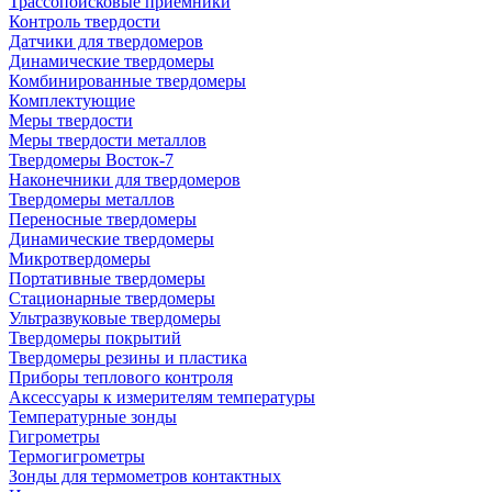
Трассопоисковые приемники
Контроль твердости
Датчики для твердомеров
Динамические твердомеры
Комбинированные твердомеры
Комплектующие
Меры твердости
Меры твердости металлов
Твердомеры Восток-7
Наконечники для твердомеров
Твердомеры металлов
Переносные твердомеры
Динамические твердомеры
Микротвердомеры
Портативные твердомеры
Стационарные твердомеры
Ультразвуковые твердомеры
Твердомеры покрытий
Твердомеры резины и пластика
Приборы теплового контроля
Аксессуары к измерителям температуры
Температурные зонды
Гигрометры
Термогигрометры
Зонды для термометров контактных