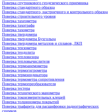
Поверка спутникового геодезического приемника
Поверка стандартного образца
Поверка стандартного, настроечного и контрольного образца
Поверка строительного уровня
Поверка тахеометра
Поверка тахографа
Поверка тахометра
Поверка твердомера
Поверка твердомера Бухгольца
Поверка твердомера металлов и сплавов, ЛКП
Поверка тензометра
Поверка теодолита
Поверка тепловизора
Поверка тепловычислителя
Поверка термоанемометра
Поверка термогигрометра
Поверка термоиндикатора
Поверка термометра сопротивления
Поверка термопреобразователя
Поверка тестера
Поверка технического манометра
Поверка токоизмерительных клещей
Поверка толщиномера покрытий
Поверка трафарета для расшифровки радиографических
снимков