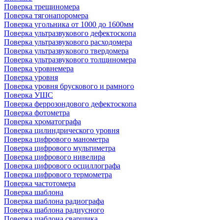
Поверка трещиномера
Поверка тягонапоромера
Поверка угольника от 1000 до 1600мм
Поверка ультразвукового дефектоскопа
Поверка ультразвукового расходомера
Поверка ультразвукового твердомера
Поверка ультразвукового толщиномера
Поверка уровнемера
Поверка уровня
Поверка уровня брускового и рамного
Поверка УШС
Поверка феррозондового дефектоскопа
Поверка фотометра
Поверка хроматографа
Поверка цилиндрического уровня
Поверка цифрового манометра
Поверка цифрового мультиметра
Поверка цифрового нивелира
Поверка цифрового осциллографа
Поверка цифрового термометра
Поверка частотомера
Поверка шаблона
Поверка шаблона радиографа
Поверка шаблона радиусного
Поверка шаблона сварщика