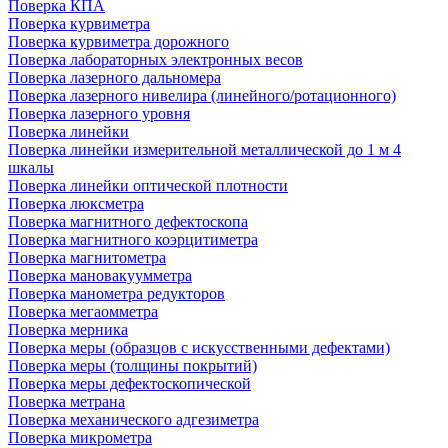
Поверка КПА
Поверка курвиметра
Поверка курвиметра дорожного
Поверка лабораторных электронных весов
Поверка лазерного дальномера
Поверка лазерного нивелира (линейного/ротационного)
Поверка лазерного уровня
Поверка линейки
Поверка линейки измерительной металлической до 1 м 4
шкалы
Поверка линейки оптической плотности
Поверка люксметра
Поверка магнитного дефектоскопа
Поверка магнитного коэрцитиметра
Поверка магнитометра
Поверка мановакуумметра
Поверка манометра редукторов
Поверка мегаомметра
Поверка мерника
Поверка меры (образцов с искусственными дефектами)
Поверка меры (толщины покрытий)
Поверка меры дефектоскопической
Поверка метрана
Поверка механического адгезиметра
Поверка микрометра