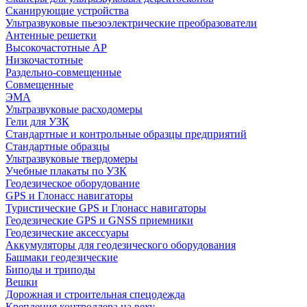
Сканирующие устройства
Ультразвуковые пьезоэлектрические преобразователи
Антенные решетки
Высокочастотные АР
Низкочастотные
Раздельно-совмещенные
Совмещенные
ЭМА
Ультразвуковые расходомеры
Гели для УЗК
Стандартные и контрольные образцы предприятий
Стандартные образцы
Ультразвуковые твердомеры
Учебные плакаты по УЗК
Геодезическое оборудование
GPS и Глонасс навигаторы
Туристические GPS и Глонасс навигаторы
Геодезические GPS и GNSS приемники
Геодезические аксессуары
Аккумуляторы для геодезического оборудования
Башмаки геодезические
Биподы и триподы
Вешки
Дорожная и строительная спецодежда
Крепления контроллера на веху