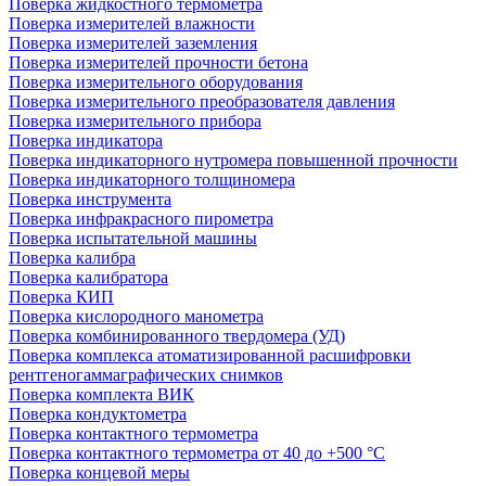
Поверка жидкостного термометра
Поверка измерителей влажности
Поверка измерителей заземления
Поверка измерителей прочности бетона
Поверка измерительного оборудования
Поверка измерительного преобразователя давления
Поверка измерительного прибора
Поверка индикатора
Поверка индикаторного нутромера повышенной прочности
Поверка индикаторного толщиномера
Поверка инструмента
Поверка инфракрасного пирометра
Поверка испытательной машины
Поверка калибра
Поверка калибратора
Поверка КИП
Поверка кислородного манометра
Поверка комбинированного твердомера (УД)
Поверка комплекса атоматизированной расшифровки
рентгеногаммаграфических снимков
Поверка комплекта ВИК
Поверка кондуктометра
Поверка контактного термометра
Поверка контактного термометра от 40 до +500 °С
Поверка концевой меры