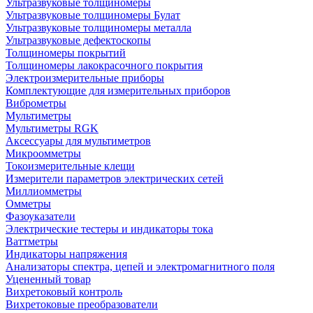
Ультразвуковые толщиномеры
Ультразвуковые толщиномеры Булат
Ультразвуковые толщиномеры металла
Ультразвуковые дефектоскопы
Толщиномеры покрытий
Толщиномеры лакокрасочного покрытия
Электроизмерительные приборы
Комплектующие для измерительных приборов
Виброметры
Мультиметры
Мультиметры RGK
Аксессуары для мультиметров
Микроомметры
Токоизмерительные клещи
Измерители параметров электрических сетей
Миллиомметры
Омметры
Фазоуказатели
Электрические тестеры и индикаторы тока
Ваттметры
Индикаторы напряжения
Анализаторы спектра, цепей и электромагнитного поля
Уцененный товар
Вихретоковый контроль
Вихретоковые преобразователи