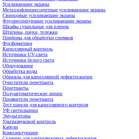
Усиливающие экраны
Металлофлюоресцентные усиливающие экраны
Свинцовые усиливающие экраны
Флуоресцирующие усиливающие экраны
Шкафы сушильные для пленок
Штативы, пауки, тележки
Приборы для обработки снимков
Фосфоматики
Капиллярный контроль
Источники UV-света
Источники белого света
Оборудование
Обработка воды
Образцы для капиллярной дефектоскопии
Очистители пенетранта
Пенетранты
Полуавтоматические линии
Проявители пенетранта
Тест панели для капиллярного контроля
УФ светильники
Эмульгаторы
Ультразвуковой контроль
Кабели
Комплектующие
Сканеры для ультразвуковых дефектоскопов