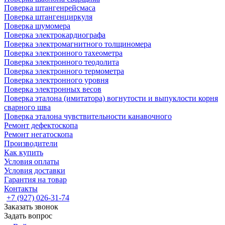
Поверка штангенрейсмаса
Поверка штангенциркуля
Поверка шумомера
Поверка электрокардиографа
Поверка электромагнитного толщиномера
Поверка электронного тахеометра
Поверка электронного теодолита
Поверка электронного термометра
Поверка электронного уровня
Поверка электронных весов
Поверка эталона (имитатора) вогнутости и выпуклости корня
сварного шва
Поверка эталона чувствительности канавочного
Ремонт дефектоскопа
Ремонт негатоскопа
Производители
Как купить
Условия оплаты
Условия доставки
Гарантия на товар
Контакты
+7 (927) 026-31-74
Заказать звонок
Задать вопрос