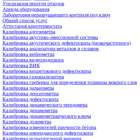
Утилизация рентген отходов
Аренда оборудования
Лаборатория неразрушающего контроля под ключ
Общий список услуг
Аттестация криотермостата
Калибровка адгезиметра
Калибровка акустико-эмиссионной системы
Калибровка акустического дефектоскопа (низкочастотного)
Калибровка анализатора металлов и сплавов
Калибровка виброметра
Калибровка видеоэндоскопа
Калибровка ВИК
Калибровка вихретокового дефектоскопа
Калибровка газоанализатора
Калибровка гребенки для определения толщины мокрого слоя
Калибровка дальномера
Калибровка денситометра
Калибровка дефектоскопа
Калибровка динамического твердомера
Калибровка динамометра
Калибровка динамометраического ключа
Калибровка дозиметра
Калибровка измерителей прочности бетона
Калибровка импендансного дефектоскопа
Калибровка испытательной машины