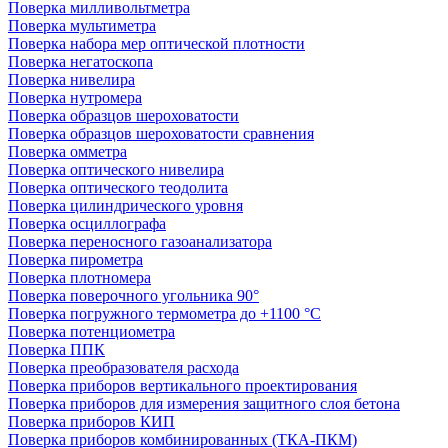
Поверка милливольтметра
Поверка мультиметра
Поверка набора мер оптической плотности
Поверка негатоскопа
Поверка нивелира
Поверка нутромера
Поверка образцов шероховатости
Поверка образцов шероховатости сравнения
Поверка омметра
Поверка оптического нивелира
Поверка оптического теодолита
Поверка цилиндрического уровня
Поверка осциллографа
Поверка переносного газоанализатора
Поверка пирометра
Поверка плотномера
Поверка поверочного угольника 90°
Поверка погружного термометра до +1100 °С
Поверка потенциометра
Поверка ППК
Поверка преобразователя расхода
Поверка приборов вертикального проектирования
Поверка приборов для измерения защитного слоя бетона
Поверка приборов КИП
Поверка приборов комбинированных (ТКА-ПКМ)