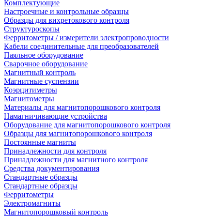
Комплектующие
Настроечные и контрольные образцы
Образцы для вихретокового контроля
Структуроскопы
Ферритометры / измерители электропроводности
Кабели соединительные для преобразователей
Паяльное оборудование
Сварочное оборудование
Магнитный контроль
Магнитные суспензии
Коэрцитиметры
Магнитометры
Материалы для магнитопорошкового контроля
Намагничивающие устройства
Оборудование для магнитопорошкового контроля
Образцы для магнитопорошкового контроля
Постоянные магниты
Принадлежности для контроля
Принадлежности для магнитного контроля
Средства документирования
Стандартные образцы
Стандартные образцы
Ферритометры
Электромагниты
Магнитопорошковый контроль