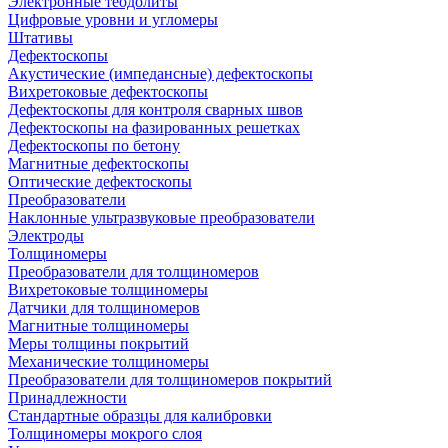
Электронные теодолиты
Цифровые уровни и угломеры
Штативы
Дефектоскопы
Акустические (импедансные) дефектоскопы
Вихретоковые дефектоскопы
Дефектоскопы для контроля сварных швов
Дефектоскопы на фазированных решетках
Дефектоскопы по бетону
Магнитные дефектоскопы
Оптические дефектоскопы
Преобразователи
Наклонные ультразвуковые преобразователи
Электроды
Толщиномеры
Преобразователи для толщиномеров
Вихретоковые толщиномеры
Датчики для толщиномеров
Магнитные толщиномеры
Меры толщины покрытий
Механические толщиномеры
Преобразователи для толщиномеров покрытий
Принадлежности
Стандартные образцы для калибровки
Толщиномеры мокрого слоя