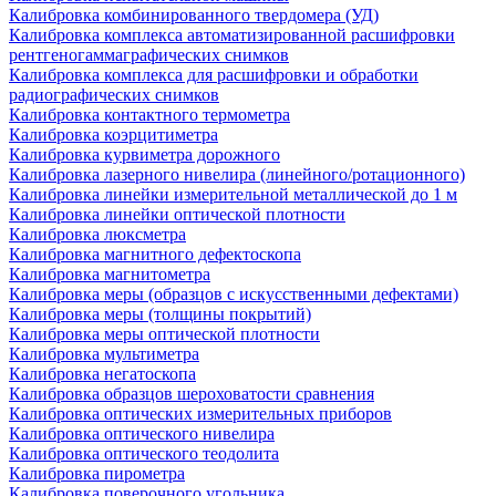
Калибровка комбинированного твердомера (УД)
Калибровка комплекса автоматизированной расшифровки
рентгеногаммаграфических снимков
Калибровка комплекса для расшифровки и обработки
радиографических снимков
Калибровка контактного термометра
Калибровка коэрцитиметра
Калибровка курвиметра дорожного
Калибровка лазерного нивелира (линейного/ротационного)
Калибровка линейки измерительной металлической до 1 м
Калибровка линейки оптической плотности
Калибровка люксметра
Калибровка магнитного дефектоскопа
Калибровка магнитометра
Калибровка меры (образцов с искусственными дефектами)
Калибровка меры (толщины покрытий)
Калибровка меры оптической плотности
Калибровка мультиметра
Калибровка негатоскопа
Калибровка образцов шероховатости сравнения
Калибровка оптических измерительных приборов
Калибровка оптического нивелира
Калибровка оптического теодолита
Калибровка пирометра
Калибровка поверочного угольника