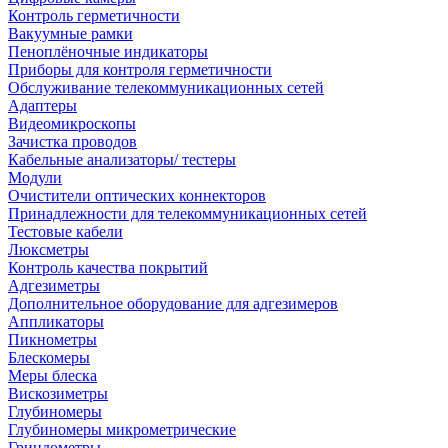
Контроль герметичности
Вакуумные рамки
Пеноплёночные индикаторы
Приборы для контроля герметичности
Обслуживание телекоммуникационных сетей
Адаптеры
Видеомикроскопы
Зачистка проводов
Кабельные анализаторы/ тестеры
Модули
Очистители оптических коннекторов
Принадлежности для телекоммуникационных сетей
Тестовые кабели
Люксметры
Контроль качества покрытий
Адгезиметры
Дополнительное оборудование для адгезимеров
Аппликаторы
Пикнометры
Блескомеры
Меры блеска
Вискозиметры
Глубиномеры
Глубиномеры микрометрические
Гриндометры