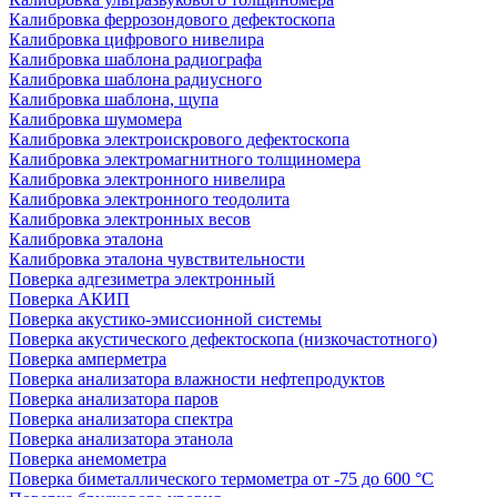
Калибровка феррозондового дефектоскопа
Калибровка цифрового нивелира
Калибровка шаблона радиографа
Калибровка шаблона радиусного
Калибровка шаблона, щупа
Калибровка шумомера
Калибровка электроискрового дефектоскопа
Калибровка электромагнитного толщиномера
Калибровка электронного нивелира
Калибровка электронного теодолита
Калибровка электронных весов
Калибровка эталона
Калибровка эталона чувствительности
Поверка адгезиметра электронный
Поверка АКИП
Поверка акустико-эмиссионной системы
Поверка акустического дефектоскопа (низкочастотного)
Поверка амперметра
Поверка анализатора влажности нефтепродуктов
Поверка анализатора паров
Поверка анализатора спектра
Поверка анализатора этанола
Поверка анемометра
Поверка биметаллического термометра от -75 до 600 °С