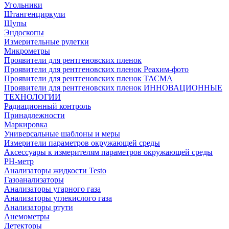
Угольники
Штангенциркули
Щупы
Эндоскопы
Измерительные рулетки
Микрометры
Проявители для рентгеновских пленок
Проявители для рентгеновских пленок Реахим-фото
Проявители для рентгеновских пленок ТАСМА
Проявители для рентгеновских пленок ИННОВАЦИОННЫЕ
ТЕХНОЛОГИИ
Радиационный контроль
Принадлежности
Маркировка
Универсальные шаблоны и меры
Измерители параметров окружающей среды
Аксессуары к измерителям параметров окружающей среды
PH-метр
Анализаторы жидкости Testo
Газоанализаторы
Анализаторы угарного газа
Анализаторы углекислого газа
Анализаторы ртути
Анемометры
Детекторы