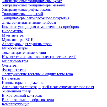
Ультразвуковые толщиномеры Булат
Ультразвуковые толщиномеры металла
Ультразвуковые дефектоскопы
Толщиномеры покрытий
Толщиномеры лакокрасочного покрытия
Электроизмерительные приборы
Комплектующие для измерительных приборов
Виброметры
Мультиметры
Мультиметры RGK
Аксессуары для мультиметров
Микроомметры
Токоизмерительные клещи
Измерители параметров электрических сетей
Миллиомметры
Омметры
Фазоуказатели
Электрические тестеры и индикаторы тока
Ваттметры
Индикаторы напряжения
Анализаторы спектра, цепей и электромагнитного поля
Уцененный товар
Вихретоковый контроль
Вихретоковые преобразователи
Комплектующие