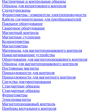
Настроечные и контрольные образцы
Образцы для вихретокового контроля
Структуроскопы
Ферритометры / измерители электропроводности
Кабели соединительные для преобразователей
Паяльное оборудование
Сварочное оборудование
Магнитный контроль
Магнитные суспензии
Коэрцитиметры
Магнитометры
Материалы для магнитопорошкового контроля
Намагничивающие устройства
Оборудование для магнитопорошкового контроля
Образцы для магнитопорошкового контроля
Постоянные магниты
Принадлежности для контроля
Принадлежности для магнитного контроля
Средства документирования
Стандартные образцы
Стандартные образцы
Ферритометры
Электромагниты
Магнитопорошковый контроль
Приборы визуального контроля