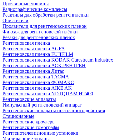
Проявочные машины
Радиографические комплексы
Реактивы для обработки рентгенпленки
Очистители
Проявители для рентгеновских пленок
Фиксаж для рентгеновской плёнки
Резаки для рентгеновских пленок
Рентгеновская плёнка
Рентгеновская пленка AGFA
Рентгеновская пленка FUJIFILM
Рентгеновская пленка KODAK Carestream Industrex
Рентгеновская пленка АСК-РЕНТГЕН
Рентгеновская пленка Литас
Рентгеновская пленка ТАСМА
Рентгеновская пленка ФОМАКС
Рентгеновская плёнка AIKE AK
Рентгеновская плёнка NDTQUAM HT400
Рентгеновские аппараты
Импульсный рентгеновский аппарат
Рентгеновские аппараты постоянного действия
Стационарные
Рентгеновские кроулеры
Рентгеновские томографы
Рентгенотелевизионные установки
Усиливающие экраны