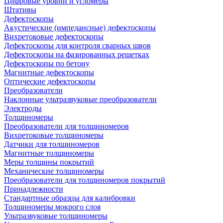
Цифровые уровни и угломеры
Штативы
Дефектоскопы
Акустические (импедансные) дефектоскопы
Вихретоковые дефектоскопы
Дефектоскопы для контроля сварных швов
Дефектоскопы на фазированных решетках
Дефектоскопы по бетону
Магнитные дефектоскопы
Оптические дефектоскопы
Преобразователи
Наклонные ультразвуковые преобразователи
Электроды
Толщиномеры
Преобразователи для толщиномеров
Вихретоковые толщиномеры
Датчики для толщиномеров
Магнитные толщиномеры
Меры толщины покрытий
Механические толщиномеры
Преобразователи для толщиномеров покрытий
Принадлежности
Стандартные образцы для калибровки
Толщиномеры мокрого слоя
Ультразвуковые толщиномеры