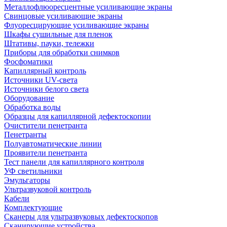
Металлофлюоресцентные усиливающие экраны
Свинцовые усиливающие экраны
Флуоресцирующие усиливающие экраны
Шкафы сушильные для пленок
Штативы, пауки, тележки
Приборы для обработки снимков
Фосфоматики
Капиллярный контроль
Источники UV-света
Источники белого света
Оборудование
Обработка воды
Образцы для капиллярной дефектоскопии
Очистители пенетранта
Пенетранты
Полуавтоматические линии
Проявители пенетранта
Тест панели для капиллярного контроля
УФ светильники
Эмульгаторы
Ультразвуковой контроль
Кабели
Комплектующие
Сканеры для ультразвуковых дефектоскопов
Сканирующие устройства