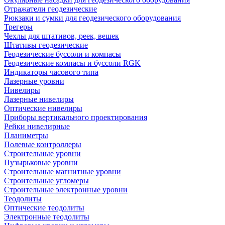
Отражатели геодезические
Рюкзаки и сумки для геодезического оборудования
Трегеры
Чехлы для штативов, реек, вешек
Штативы геодезические
Геодезические буссоли и компасы
Геодезические компасы и буссоли RGK
Индикаторы часового типа
Лазерные уровни
Нивелиры
Лазерные нивелиры
Оптические нивелиры
Приборы вертикального проектирования
Рейки нивелирные
Планиметры
Полевые контроллеры
Строительные уровни
Пузырьковые уровни
Строительные магнитные уровни
Строительные угломеры
Строительные электронные уровни
Теодолиты
Оптические теодолиты
Электронные теодолиты