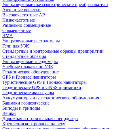
Ультразвуковые пьезоэлектрические преобразователи
Антенные решетки
Высокочастотные АР
Низкочастотные
Раздельно-совмещенные
Совмещенные
ЭМА
Ультразвуковые расходомеры
Гели для УЗК
Стандартные и контрольные образцы предприятий
Стандартные образцы
Ультразвуковые твердомеры
Учебные плакаты по УЗК
Геодезическое оборудование
GPS и Глонасс навигаторы
Туристические GPS и Глонасс навигаторы
Геодезические GPS и GNSS приемники
Геодезические аксессуары
Аккумуляторы для геодезического оборудования
Башмаки геодезические
Биподы и триподы
Вешки
Дорожная и строительная спецодежда
Крепления контроллера на веху
Окулярные насадки для геодезического оборудования